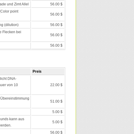
ade und Zimt Allel
56.00 $
Color point
56.00 $
 (dilution)
56.00 $
 Flecken bei
56.00 $
56.00 $
Preis
icht DNA-
auer von 10
22.00 $
in Übereinstimmung
51.00 $
5.00 $
Hunds kann aus
5.00 $
werden.
56.00 $