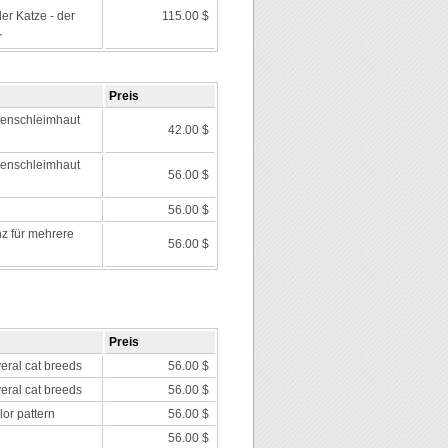
r Katze - der
115.00 $
r
Preis
lenschleimhaut
42.00 $
lenschleimhaut
56.00 $
56.00 $
nz für mehrere
56.00 $
Preis
veral cat breeds
56.00 $
veral cat breeds
56.00 $
lor pattern
56.00 $
56.00 $