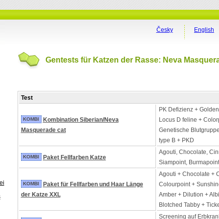
Česky
English
Gentests für Katzen der Rasse: Neva Masquer
Test
PK Defizienz + Golden 
KOMBI
Kombination Siberian/Neva
Locus D feline + Color
Masquerade cat
Genetische Blutgruppe 
type B + PKD
Agouti, Chocolate, Ci
KOMBI
Paket Fellfarben Katze
Siampoint, Burmapoint
Agouti + Chocolate +
ei
KOMBI
Paket für Fellfarben und Haar Länge
Colourpoint + Sunshin
der Katze XXL
Amber + Dilution + Alb
s
Blotched Tabby + Tick
Screening auf Erbkran