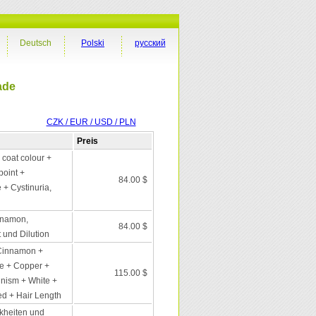
Deutsch
Polski
русский
ade
CZK / EUR / USD / PLN
Preis
coat colour +
point +
84.00 $
+ Cystinuria,
nnamon,
84.00 $
 und Dilution
 Cinnamon +
e + Copper +
115.00 $
inism + White +
ed + Hair Length
kheiten und