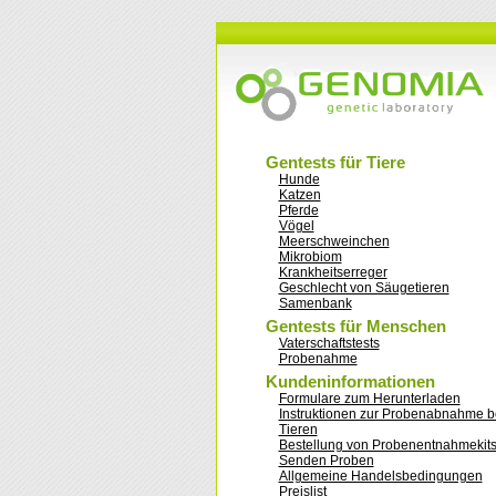
Gentests für Tiere
Hunde
Katzen
Pferde
Vögel
Meerschweinchen
Mikrobiom
Krankheitserreger
Geschlecht von Säugetieren
Samenbank
Gentests für Menschen
Vaterschaftstests
Probenahme
Kundeninformationen
Formulare zum Herunterladen
Instruktionen zur Probenabnahme b
Tieren
Bestellung von Probenentnahmekit
Senden Proben
Allgemeine Handelsbedingungen
Preislist