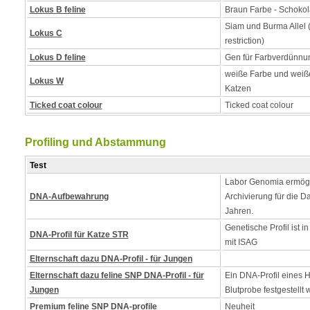
Lokus B feline
Braun Farbe - Schokol
Siam und Burma Allel (
Lokus C
restriction)
Lokus D feline
Gen für Farbverdünnung
weiße Farbe und weiße
Lokus W
Katzen
Ticked coat colour
Ticked coat colour
Profiling und Abstammung
Test
Labor Genomia ermögl
DNA-Aufbewahrung
Archivierung für die D
Jahren.
Genetische Profil ist 
DNA-Profil für Katze STR
mit ISAG
Elternschaft dazu DNA-Profil - für Jungen
Elternschaft dazu feline SNP DNA-Profil - für
Ein DNA-Profil eines 
Jungen
Blutprobe festgestellt 
Premium feline SNP DNA-profile
Neuheit