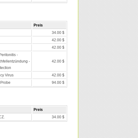
Preis
34.00 $
42.00 $
42.00 $
eritonitis -
chfellentzündung -
42.00 $
tection
cy Virus
42.00 $
 Probe
94.00 $
Preis
CZ.
34.00 $