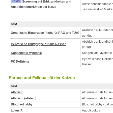
KOMBI
Screening auf Erbkrankheiten und
Aussehensmerkmale de
Aussehensmerkmale der Katze
Test umfasst 90 Marke
Test
Abstrich der Mundhöh
Genetische Blutgruppe (nicht für RAG und TUA)
genügt.
Abstrich der Mundhöh
Genetische Blutgruppe für alle Rassen
genügt.
Kongenitale Myotonie
Kongenitale Myotonie
Pyruvatkinase Defizie
PK Defizienz
Rassen
Farben und Fellqualität der Katzen
Test
Albinism
Albinism in cats for se
Albinism (allele c)
Albinism in cats for se
Blotched tabby
Blotched tabby coat co
Lokus A
Agouti Lokus