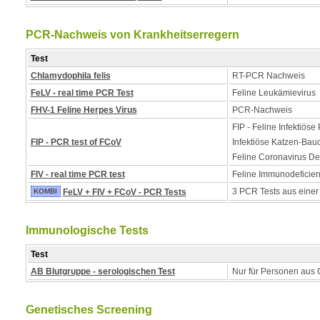
PCR-Nachweis von Krankheitserregern
Test
Chlamydophila felis
RT-PCR Nachweis
FeLV - real time PCR Test
Feline Leukämievirus
FHV-1 Feline Herpes Virus
PCR-Nachweis
FIP - Feline Infektiöse P
FIP - PCR test of FCoV
Infektiöse Katzen-Bau
Feline Coronavirus De
FIV - real time PCR test
Feline Immunodeficien
3 PCR Tests aus einer
KOMBI
FeLV + FIV + FCoV - PCR Tests
Immunologische Tests
Test
AB Blutgruppe - serologischen Test
Nur für Personen aus 
Genetisches Screening