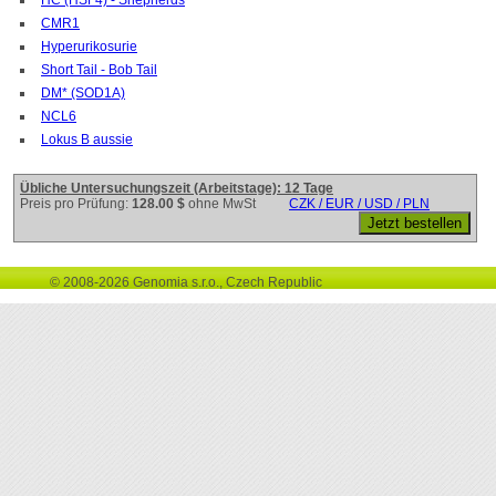
CMR1
Hyperurikosurie
Short Tail - Bob Tail
DM* (SOD1A)
NCL6
Lokus B aussie
Übliche Untersuchungszeit (Arbeitstage): 12 Tage
Preis pro Prüfung:
128.00 $
ohne MwSt
CZK / EUR / USD / PLN
© 2008-2026 Genomia s.r.o., Czech Republic