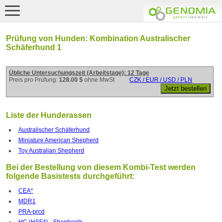
Prüfung von Hunden: Kombination Australischer
Schäferhund 1
Übliche Untersuchungszeit (Arbeitstage): 12 Tage
Preis pro Prüfung:
128.00 $
ohne MwSt
CZK / EUR / USD / PLN
Liste der Hunderassen
Australischer Schäferhund
Miniature American Shepherd
Toy Australian Shepherd
Bei der Bestellung von diesem Kombi-Test werden
folgende Basistests durchgeführt:
CEA*
MDR1
PRA-prcd
HC (HSF4) - Shepherds