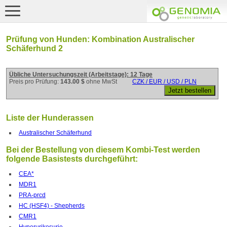
Prüfung von Hunden: Kombination Australischer
Schäferhund 2
Übliche Untersuchungszeit (Arbeitstage): 12 Tage
Preis pro Prüfung:
143.00 $
ohne MwSt
CZK / EUR / USD / PLN
Liste der Hunderassen
Australischer Schäferhund
Bei der Bestellung von diesem Kombi-Test werden
folgende Basistests durchgeführt:
CEA*
MDR1
PRA-prcd
HC (HSF4) - Shepherds
CMR1
Hyperurikosurie