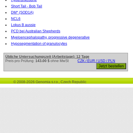
Short Tail - Bob Tail
DM* (SOD1A)
NCL6
Lokus B aussie
PCD bei Australian Shepherds
Myeloencephalopathy, progressive degenerative
Hyposegmentation of granulocytes
Übliche Untersuchungszeit (Arbeitstage): 12 Tage
Preis pro Prüfung:
143.00 $
ohne MwSt
CZK / EUR / USD / PLN
© 2008-2026 Genomia s.r.o., Czech Republic