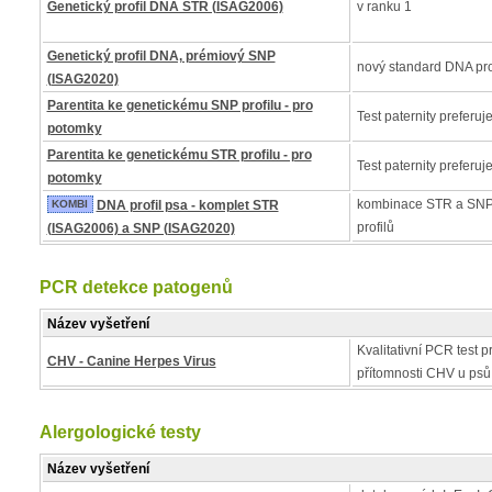
Genetický profil DNA STR (ISAG2006)
v ranku 1
Genetický profil DNA, prémiový SNP
nový standard DNA pro
(ISAG2020)
Parentita ke genetickému SNP profilu - pro
Test paternity preferuj
potomky
Parentita ke genetickému STR profilu - pro
Test paternity preferuj
potomky
kombinace STR a SNP
KOMBI
DNA profil psa - komplet STR
profilů
(ISAG2006) a SNP (ISAG2020)
PCR detekce patogenů
Název vyšetření
Kvalitativní PCR test pr
CHV - Canine Herpes Virus
přítomnosti CHV u psů
Alergologické testy
Název vyšetření