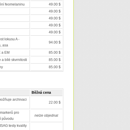
ění feomelaninu
49.00 $
49.00 $
49.00 $
49.00 $
49.00 $
est lokusu A -
94.00 $
s, asa
E a EM
85.00 $
a bílé skvrnitosti
85.00 $
ny
85.00 $
Běžná cena
ožňuje archivaci
22.00 $
markerů pro
nelze objednat
í původu
SAG testy kvality