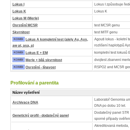
Lokus I
Lokus I způsobuje řed
Lokus K
Lokus K
Lokus M (Merle)
Osrstění MC5R
test MC5R genu
Skvrnitost
test MITF genu
Agouti lokus - koletní t
KOMBI
Lokus A kompletní test (alely Ay, Ays,
rozlišení haplotypů Ay
aw at, asa, a)
kompletní test lokusů 
KOMBI
Lokus E + EM
dvojtest zbarvení merle 
KOMBI
Merle + bílá skvrnitost
RSPO2 and MC5R ge
KOMBI
Osrstění - línavost
Profilování a parentita
Název vyšetření
Laboratoř Genomia um
Archivace DNA
DNA po dobu 10 let.
Dodatečný panel STR 
Genetický profil - dodatečný panel
sporné případy ověřen
Akreditovaná metoda, I