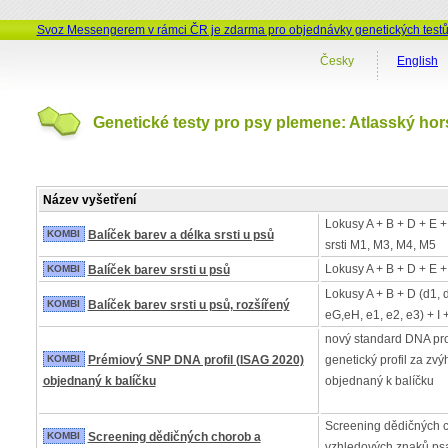
Svoz Messengerem v rámci ČR je zdarma pro objednávky genetických test
Česky
English
Genetické testy pro psy plemene: Atlasský hors
Název vyšetření
Lokusy A + B + D + E +
KOMBI
Balíček barev a délka srsti u psů
srsti M1, M3, M4, M5
Lokusy A + B + D + E +
KOMBI
Balíček barev srsti u psů
Lokusy A + B + D (d1, 
KOMBI
Balíček barev srsti u psů, rozšířený
eG,eH, e1, e2, e3) + I 
nový standard DNA pro
KOMBI
Prémiový SNP DNA profil (ISAG 2020)
genetický profil za z
objednaný k balíčku
objednaný k balíčku
Screening dědičných 
KOMBI
Screening dědičných chorob a
vzhledových znaků psa