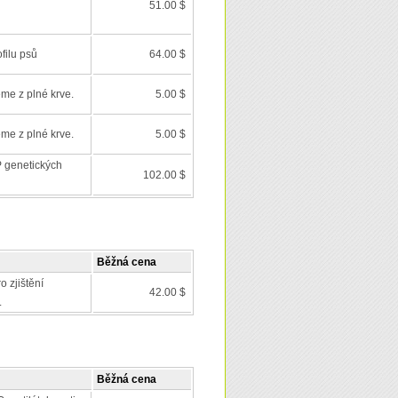
51.00 $
filu psů
64.00 $
eme z plné krve.
5.00 $
eme z plné krve.
5.00 $
 genetických
102.00 $
Běžná cena
o zjištění
42.00 $
.
Běžná cena