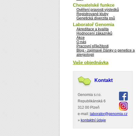
Chovatelské funkce
Ověření pravosti výsledků
Registrované kluby
Genetická diverzita psů
Laboratoř Genomia
Akreditace a kvalita
Hodnocení zákazníků
Akce
O nás
Pracovní příležitosti
Blog - zajímavé články o genetice a
alergologii
Vaše objednávka
Kontakt
Genomia s.r.o.
Republikánská 6
312 00 Plzeň
e-mail:
laborator@genomia.cz
»
kontaktní údaje