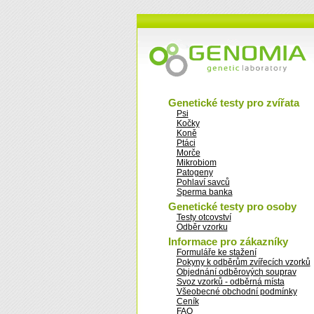
Genetické testy pro zvířata
Psi
Kočky
Koně
Ptáci
Morče
Mikrobiom
Patogeny
Pohlaví savců
Sperma banka
Genetické testy pro osoby
Testy otcovství
Odběr vzorku
Informace pro zákazníky
Formuláře ke stažení
Pokyny k odběrům zvířecích vzorků
Objednání odběrových souprav
Svoz vzorků - odběrná místa
Všeobecné obchodní podmínky
Ceník
FAQ