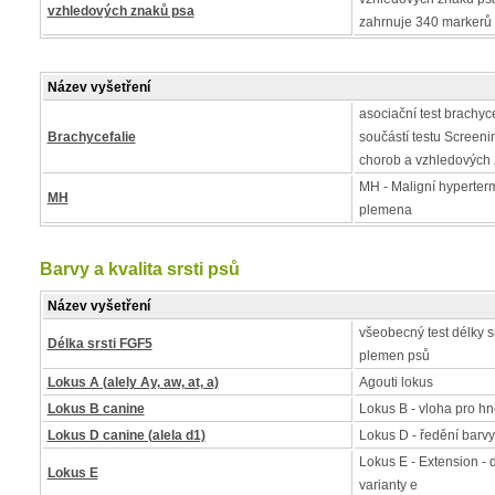
vzhledových znaků psa
zahrnuje 340 markerů
Název vyšetření
asociační test brachycef
Brachycefalie
součástí testu Screen
chorob a vzhledových
MH - Maligní hyperter
MH
plemena
Barvy a kvalita srsti psů
Název vyšetření
všeobecný test délky s
Délka srsti FGF5
plemen psů
Lokus A (alely Ay, aw, at, a)
Agouti lokus
Lokus B canine
Lokus B - vloha pro h
Lokus D canine (alela d1)
Lokus D - ředění barvy
Lokus E - Extension - 
Lokus E
varianty e