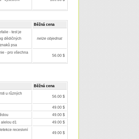
Běžná cena
alie - test je
ing dědičných
nelze objednat
 znaků psa
mie - pro všechna
56.00 $
Běžná cena
rsti u různých
56.00 $
49.00 $
nědou
49.00 $
 alelou d1
49.00 $
detekce recesivní
49.00 $