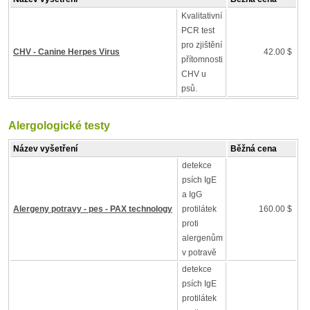
Kvalitativní
PCR test
pro zjištění
CHV - Canine Herpes Virus
42.00 $
přítomnosti
CHV u
psů.
Alergologické testy
Název vyšetření
Běžná cena
detekce
psích IgE
a IgG
Alergeny potravy - pes - PAX technology
protilátek
160.00 $
proti
alergenům
v potravě
detekce
psích IgE
protilátek