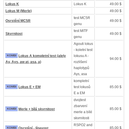
Lokus K
Lokus K
49.00 $
Lokus M (Merle)
49.00 $
test MC5R
Osrstění MC5R
49.00 $
genu
test MITF
Skvrnitost
49.00 $
genu
Agouti lokus
- koletní test
KOMBI
Lokus A kompletní test (alely
lokusu A -
94.00 $
Ay, Ays, aw at, asa, a)
rozlišení
haplotypů
Ays, asa
kompletní
KOMBI
Lokus E + EM
test lokusů
85.00 $
E a EM
dvojtest
zbarvení
85.00 $
KOMBI
Merle + bílá skvrnitost
merle a bílé
skvrnitosti
RSPO2 and
85.00 $
KOMBI
Osrstění - línavost