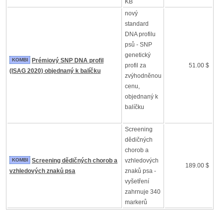
KB
nový
standard
DNA profilu
psů - SNP
genetický
KOMBI
Prémiový SNP DNA profil
profil za
51.00 $
(ISAG 2020) objednaný k balíčku
zvýhodněnou
cenu,
objednaný k
balíčku
Screening
dědičných
chorob a
KOMBI
Screening dědičných chorob a
vzhledových
189.00 $
vzhledových znaků psa
znaků psa -
vyšetření
zahrnuje 340
markerů