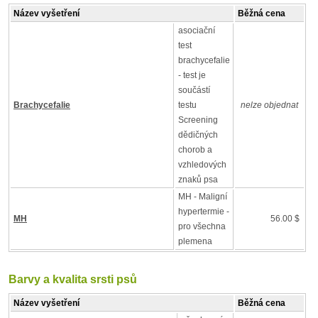
Název vyšetření
Běžná cena
asociační
test
brachycefalie
- test je
součástí
Brachycefalie
testu
nelze objednat
Screening
dědičných
chorob a
vzhledových
znaků psa
MH - Maligní
hypertermie -
MH
56.00 $
pro všechna
plemena
Barvy a kvalita srsti psů
Název vyšetření
Běžná cena