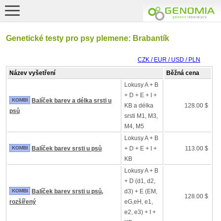
Genetické testy pro psy plemene: Brabantík
CZK / EUR / USD / PLN
Název vyšetření
Běžná cena
Lokusy A + B
+ D + E + I +
KOMBI
Balíček barev a délka srsti u
KB a délka
128.00 $
psů
srsti M1, M3,
M4, M5
Lokusy A + B
KOMBI
Balíček barev srsti u psů
+ D + E + I +
113.00 $
KB
Lokusy A + B
+ D (d1, d2,
KOMBI
Balíček barev srsti u psů,
d3) + E (EM,
128.00 $
rozšířený
eG,eH, e1,
e2, e3) + I +