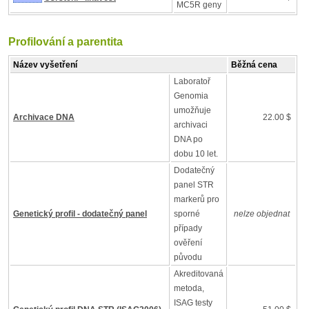
MC5R geny
Profilování a parentita
Název vyšetření
Běžná cena
Laboratoř
Genomia
umožňuje
Archivace DNA
22.00 $
archivaci
DNA po
dobu 10 let.
Dodatečný
panel STR
markerů pro
Genetický profil - dodatečný panel
sporné
nelze objednat
případy
ověření
původu
Akreditovaná
metoda,
ISAG testy