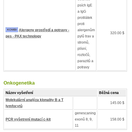
psích IgE
a IgG
protilátek
proti
KOMBI
Alergeny prostředí a potravy -
alergenům
320.00 $
pes - PAX technology
pylů trav a
stromů,
plísní,
roztočů,
parazitů a
potravy
Onkogenetika
Název vyšetření
Běžná cena
Molekulární analýza klonality B a T
145.00 $
lymfocytů
genescaning
PCR vyšetrení mutací c-kit
exonů 8, 9,
158.00 $
11