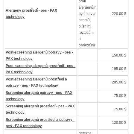
proti
alergenům
Alergeny prostředí - pes - PAX
pylů trav a
220.00 $
technology
stromů,
plísním,
roztočům
a
parazitům
Post-screening alergenů potravy - pes -
150.00 $
PAX technology
Post-screening alergenů prostředí - pes -
195.00 $
PAX technology
Post-screening alergenů prostředí a
285.00 $
potravy - pes - PAX technology
Screening alergenů potravy - pes - PAX
75.00 $
technology
Screening alergenů prostředí - pes - PAX
75.00 $
technology
Screening alergenů prostředí a potravy -
120.00 $
pes - PAX technology
detekce