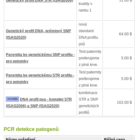
Genetický profil DNA STR (ISAG2006)
51.00 $
kvality v
ranku 1
nový
Genetický profil DNA, prémiový SNP
standard
64.00 $
(ISAG2020)
DNA profilu
psů
Test paternity
Parentita ke genetickému SNP profilu -
preferujeme
5.00 $
pro potomky
z plné krve.
Test paternity
Parentita ke genetickému STR profilu -
preferujeme
5.00 $
pro potomky
z plné krve.
kombinace
KOMBI
DNA profil psa - komplet STR
STR a SNP
102.00 $
(ISAG2006) a SNP (ISAG2020)
genetických
profilů
PCR detekce patogenů
Název vyšetření
Běžná cena