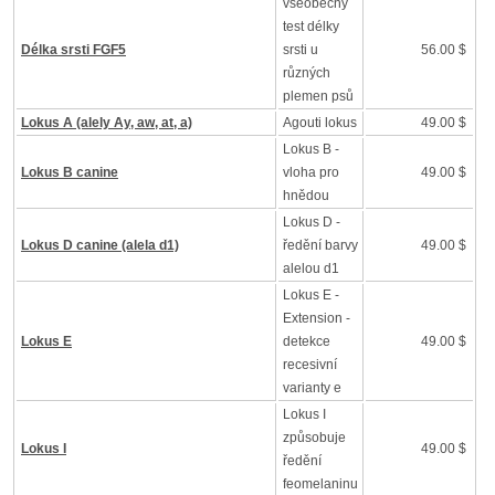
všeobecný
test délky
Délka srsti FGF5
srsti u
56.00 $
různých
plemen psů
Lokus A (alely Ay, aw, at, a)
Agouti lokus
49.00 $
Lokus B -
Lokus B canine
vloha pro
49.00 $
hnědou
Lokus D -
Lokus D canine (alela d1)
ředění barvy
49.00 $
alelou d1
Lokus E -
Extension -
Lokus E
detekce
49.00 $
recesivní
varianty e
Lokus I
způsobuje
Lokus I
49.00 $
ředění
feomelaninu