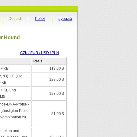
Deutsch
Polski
русский
ur Hound
CZK / EUR / USD / PLN
Preis
I + KB
113.00 $
2, d3) + E (EM,
128.00 $
+ KB
I + KB und
128.00 $
 M5
nde-DNA-Profile -
günstigten Preis,
51.00 $
tkombination zu
kheiten und