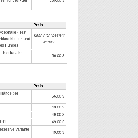
es Hundes - der
189.00 $
er
Preis
ycephalie - Test
kann nicht bestellt
 Erbkrankheiten und
werden
des Hundes
Test für alle
56.00 $
Preis
lllänge bei
56.00 $
49.00 $
49.00 $
l d1
49.00 $
rezessive Variante
49.00 $