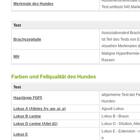
Aussehensmerkmale d
Merkmale des Hundes
Test umfasst 340 Mark
Test
Assoziationstest Brach
Brachyzephalie
ist Teil des Tests von
visuellen Merkmalen 
Maligne Hyperthermie - 
MH
Rassen
Farben und Fellqualität des Hundes
Test
allgemeine Test der Fe
Haarlänge FGF5
Hunden
Lokus A (Alleles Ay, aw, at, a)
Agouti Lokus
Lokus B canine
Lokus B - Braun
Lokus D canine (Allel d1)
Lokus D - Dilution, Alle
Lokus E - Extension - 
Lokus E
e