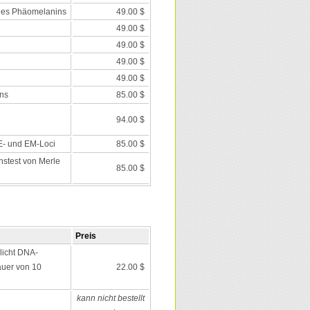
des Phäomelanins
49.00 $
49.00 $
49.00 $
49.00 $
49.00 $
ns
85.00 $
94.00 $
 E- und EM-Loci
85.00 $
nstest von Merle
85.00 $
Preis
icht DNA-
auer von 10
22.00 $
kann nicht bestellt