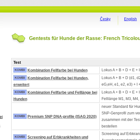
Česky
English
Gentests für Hunde der Rasse: French Tricolo
Test
Lokus A + B + D + E + 
KOMBI
Kombination Fellfarbe bei Hunden
Lokus A + B + D (d1, d
KOMBI
Kombination Fellfarbe bei Hunden,
eG,eH, e1, e2, e3) + I 
erweitert
Lokus A + B + D + E + 
KOMBI
Kombination Fellfarbe und Felllänge bei
Felllänge M1, M3, M4,
Hunden
neuer Standard für Hu
SNP-Genprofil zum ver
KOMBI
Premium SNP DNA-profile (ISAG 2020)
ei
zusammen mit der Tes
s
bestellen
Screening auf Erbkran
KOMBI
Screening auf Erbkrankheiten und