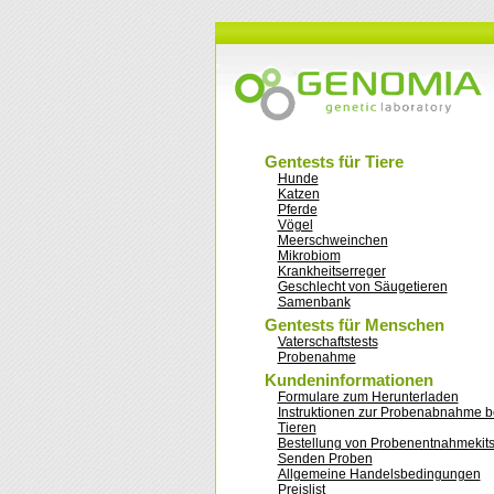
Gentests für Tiere
Hunde
Katzen
Pferde
Vögel
Meerschweinchen
Mikrobiom
Krankheitserreger
Geschlecht von Säugetieren
Samenbank
Gentests für Menschen
Vaterschaftstests
Probenahme
Kundeninformationen
Formulare zum Herunterladen
Instruktionen zur Probenabnahme b
Tieren
Bestellung von Probenentnahmekit
Senden Proben
Allgemeine Handelsbedingungen
Preislist