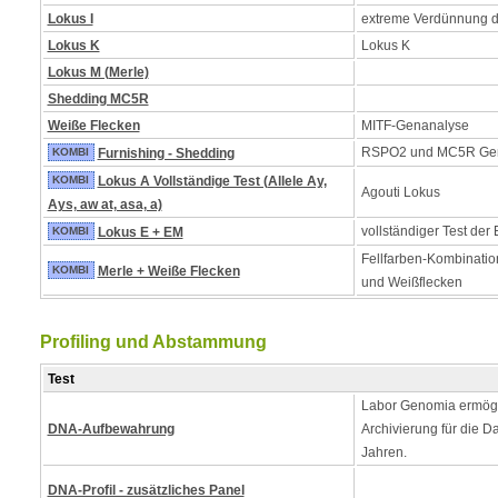
Lokus I
extreme Verdünnung 
Lokus K
Lokus K
Lokus M (Merle)
Shedding MC5R
Weiße Flecken
MITF-Genanalyse
RSPO2 und MC5R Ge
KOMBI
Furnishing - Shedding
KOMBI
Lokus A Vollständige Test (Allele Ay,
Agouti Lokus
Ays, aw at, asa, a)
vollständiger Test der
KOMBI
Lokus E + EM
Fellfarben-Kombinatio
KOMBI
Merle + Weiße Flecken
und Weißflecken
Profiling und Abstammung
Test
Labor Genomia ermögl
DNA-Aufbewahrung
Archivierung für die D
Jahren.
DNA-Profil - zusätzliches Panel