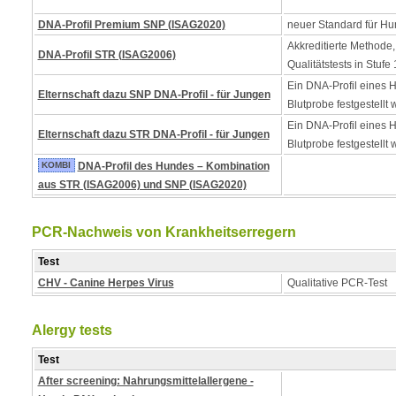
DNA-Profil Premium SNP (ISAG2020)
neuer Standard für Hu
Akkreditierte Methode,
DNA-Profil STR (ISAG2006)
Qualitätstests in Stufe 
Ein DNA-Profil eines 
Elternschaft dazu SNP DNA-Profil - für Jungen
Blutprobe festgestellt 
Ein DNA-Profil eines 
Elternschaft dazu STR DNA-Profil - für Jungen
Blutprobe festgestellt 
KOMBI
DNA-Profil des Hundes – Kombination
aus STR (ISAG2006) und SNP (ISAG2020)
PCR-Nachweis von Krankheitserregern
Test
CHV - Canine Herpes Virus
Qualitative PCR-Test
Alergy tests
Test
After screening: Nahrungsmittelallergene -