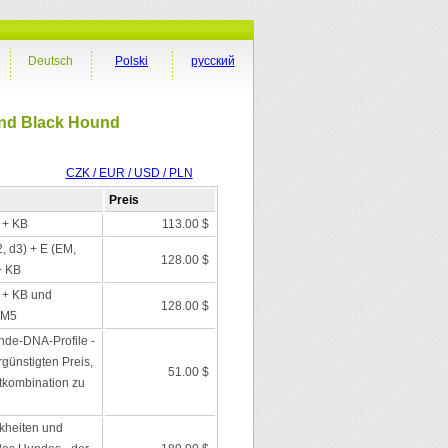
Deutsch
Polski
русский
and Black Hound
CZK / EUR / USD / PLN
Preis
I + KB
113.00 $
2, d3) + E (EM,
128.00 $
+ KB
I + KB und
128.00 $
 M5
nde-DNA-Profile -
günstigten Preis,
51.00 $
tkombination zu
kheiten und