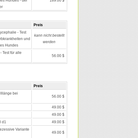
es Hundes - der
189.00 $
er
Preis
ycephalie - Test
kann nicht bestellt
 Erbkrankheiten und
werden
des Hundes
Test für alle
56.00 $
Preis
lllänge bei
56.00 $
49.00 $
49.00 $
l d1
49.00 $
rezessive Variante
49.00 $