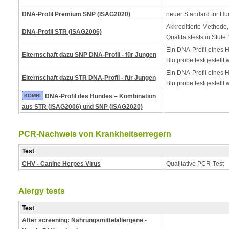
DNA-Profil Premium SNP (ISAG2020)
neuer Standard für Hu
Akkreditierte Methode,
DNA-Profil STR (ISAG2006)
Qualitätstests in Stufe 
Ein DNA-Profil eines 
Elternschaft dazu SNP DNA-Profil - für Jungen
Blutprobe festgestellt 
Ein DNA-Profil eines 
Elternschaft dazu STR DNA-Profil - für Jungen
Blutprobe festgestellt 
KOMBI
DNA-Profil des Hundes – Kombination
aus STR (ISAG2006) und SNP (ISAG2020)
PCR-Nachweis von Krankheitserregern
Test
CHV - Canine Herpes Virus
Qualitative PCR-Test
Alergy tests
Test
After screening: Nahrungsmittelallergene -