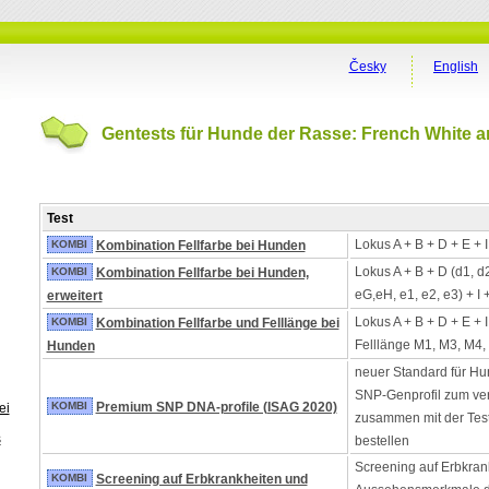
Česky
English
Gentests für Hunde der Rasse: French White 
Test
Lokus A + B + D + E + 
KOMBI
Kombination Fellfarbe bei Hunden
Lokus A + B + D (d1, d
KOMBI
Kombination Fellfarbe bei Hunden,
eG,eH, e1, e2, e3) + I 
erweitert
Lokus A + B + D + E + 
KOMBI
Kombination Fellfarbe und Felllänge bei
Felllänge M1, M3, M4,
Hunden
neuer Standard für Hu
SNP-Genprofil zum ver
KOMBI
Premium SNP DNA-profile (ISAG 2020)
ei
zusammen mit der Tes
s
bestellen
Screening auf Erbkran
KOMBI
Screening auf Erbkrankheiten und