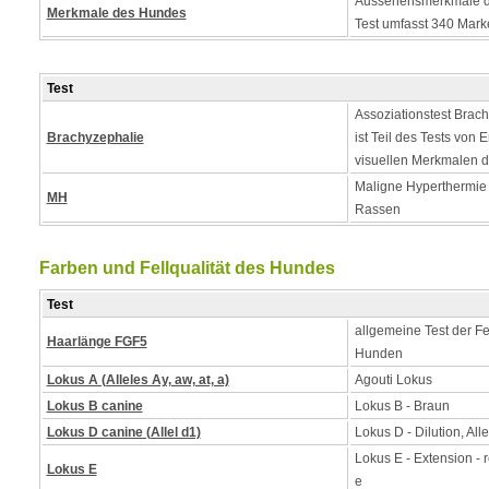
Aussehensmerkmale d
Merkmale des Hundes
Test umfasst 340 Mark
Test
Assoziationstest Brach
Brachyzephalie
ist Teil des Tests von
visuellen Merkmalen 
Maligne Hyperthermie - 
MH
Rassen
Farben und Fellqualität des Hundes
Test
allgemeine Test der Fe
Haarlänge FGF5
Hunden
Lokus A (Alleles Ay, aw, at, a)
Agouti Lokus
Lokus B canine
Lokus B - Braun
Lokus D canine (Allel d1)
Lokus D - Dilution, Alle
Lokus E - Extension - 
Lokus E
e