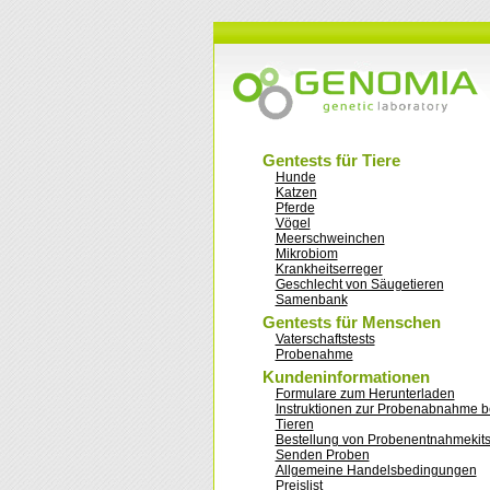
Gentests für Tiere
Hunde
Katzen
Pferde
Vögel
Meerschweinchen
Mikrobiom
Krankheitserreger
Geschlecht von Säugetieren
Samenbank
Gentests für Menschen
Vaterschaftstests
Probenahme
Kundeninformationen
Formulare zum Herunterladen
Instruktionen zur Probenabnahme b
Tieren
Bestellung von Probenentnahmekit
Senden Proben
Allgemeine Handelsbedingungen
Preislist