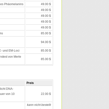
des Phäomelanins
49.00 $
49.00 $
49.00 $
49.00 $
49.00 $
ns
85.00 $
94.00 $
 E- und EM-Loci
85.00 $
nstest von Merle
85.00 $
Preis
icht DNA-
auer von 10
22.00 $
kann nicht bestellt