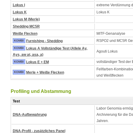
Lokus I
extreme Verdünnung 
Lokus K
Lokus K
Lokus M (Merle)
Shedding MC5R
Weiße Flecken
MITF-Genanalyse
RSPO2 und MC5R Ge
KOMBI
Furnishing - Shedding
KOMBI
Lokus A Vollständige Test (Allele Ay,
Agouti Lokus
Ays, aw at, asa, a)
vollständiger Test der
KOMBI
Lokus E + EM
Fellfarben-Kombinatio
KOMBI
Merle + Weiße Flecken
und Weißflecken
Profiling und Abstammung
Test
Labor Genomia ermögl
DNA-Aufbewahrung
Archivierung für die D
Jahren.
DNA-Profil - zusätzliches Panel