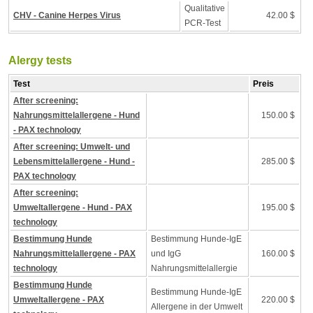
Qualitative
CHV - Canine Herpes Virus
42.00 $
PCR-Test
Alergy tests
Test
Preis
After screening:
Nahrungsmittelallergene - Hund
150.00 $
- PAX technology
After screening: Umwelt- und
Lebensmittelallergene - Hund -
285.00 $
PAX technology
After screening:
Umweltallergene - Hund - PAX
195.00 $
technology
Bestimmung Hunde
Bestimmung Hunde-IgE
Nahrungsmittelallergene - PAX
und IgG
160.00 $
technology
Nahrungsmittelallergie
Bestimmung Hunde
Bestimmung Hunde-IgE
Umweltallergene - PAX
220.00 $
Allergene in der Umwelt