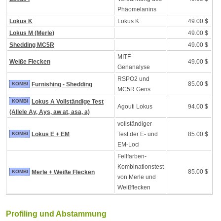
Phäomelanins
Lokus K
Lokus K
49.00 $
Lokus M (Merle)
49.00 $
Shedding MC5R
49.00 $
MITF-
Weiße Flecken
49.00 $
Genanalyse
RSPO2 und
85.00 $
KOMBI
Furnishing - Shedding
MC5R Gens
KOMBI
Lokus A Vollständige Test
Agouti Lokus
94.00 $
(Allele Ay, Ays, aw at, asa, a)
vollständiger
KOMBI
Lokus E + EM
Test der E- und
85.00 $
EM-Loci
Fellfarben-
Kombinationstest
85.00 $
KOMBI
Merle + Weiße Flecken
von Merle und
Weißflecken
Profiling und Abstammung