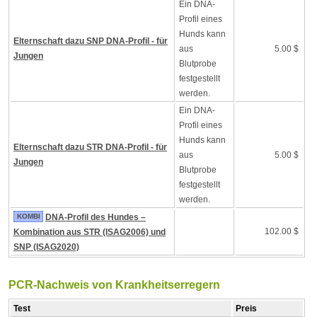
Ein DNA-
Profil eines
Hunds kann
Elternschaft dazu SNP DNA-Profil - für
aus
5.00 $
Jungen
Blutprobe
festgestellt
werden.
Ein DNA-
Profil eines
Hunds kann
Elternschaft dazu STR DNA-Profil - für
aus
5.00 $
Jungen
Blutprobe
festgestellt
werden.
KOMBI
DNA-Profil des Hundes –
102.00 $
Kombination aus STR (ISAG2006) und
SNP (ISAG2020)
PCR-Nachweis von Krankheitserregern
Test
Preis