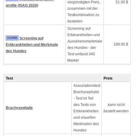
vergünstigten Preis,
51.00 $
profile (ISAG 2020)
zusammen mit der
Testkombination zu
bestellen
Screening auf
Erbkrankheiten und
KOMBI
Screening auf
Aussehensmerkmale
189.00 $
Erbkrankheiten und Merkmale
des Hundes - der
des Hundes
Test umfasst 340
Marker
Test
Preis
Assoziationstest
Brachycephalie
- Test ist Teil
des Tests von
kann nicht
Brachyzephalie
Erbkrankheiten
bestellt werden
und visuellen
Merkmalen des
Hundes