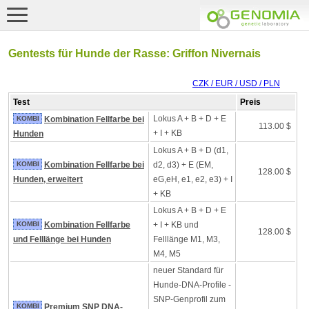
Gentests für Hunde der Rasse: Griffon Nivernais
CZK / EUR / USD / PLN
Test
Preis
Lokus A + B + D + E
KOMBI
Kombination Fellfarbe bei
113.00 $
+ I + KB
Hunden
Lokus A + B + D (d1,
KOMBI
Kombination Fellfarbe bei
d2, d3) + E (EM,
128.00 $
Hunden, erweitert
eG,eH, e1, e2, e3) + I
+ KB
Lokus A + B + D + E
KOMBI
Kombination Fellfarbe
+ I + KB und
128.00 $
und Felllänge bei Hunden
Felllänge M1, M3,
M4, M5
neuer Standard für
Hunde-DNA-Profile -
SNP-Genprofil zum
KOMBI
Premium SNP DNA-