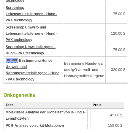
technology
Screening:
Lebensmittelallergene - Hund -
75.00 $
PAX technology
Screening: Umwelt- und
Lebensmittelallergene - Hund -
120.00 $
PAX technology
Screening: Umweltallergene -
75.00 $
Hund - PAX technology
KOMBI
Bestimmung Hunde
Bestimmung Hunde-IgE
Umwelt- und
und IgG Umwelt- und
320.00 $
Nahrungsmittelallergene - Hund
Nahrungsmittelallergene
- PAX technology
Onkogenetika
Test
Preis
Molekulare Analyse der Klonalität von B- und T-
145.00 $
Lymphozyten
PCR-Analyse von c-kit-Mutationen
158.00 $