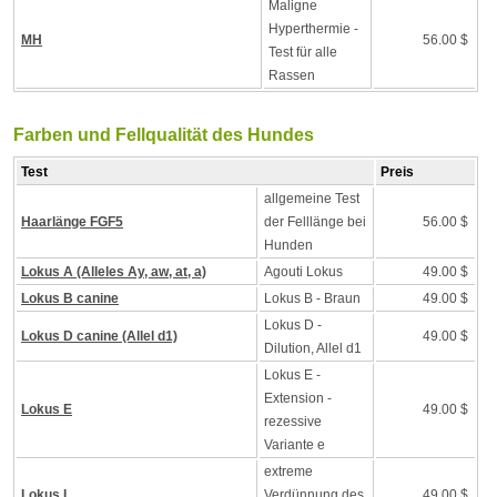
Maligne
Hyperthermie -
MH
56.00 $
Test für alle
Rassen
Farben und Fellqualität des Hundes
Test
Preis
allgemeine Test
Haarlänge FGF5
der Felllänge bei
56.00 $
Hunden
Lokus A (Alleles Ay, aw, at, a)
Agouti Lokus
49.00 $
Lokus B canine
Lokus B - Braun
49.00 $
Lokus D -
Lokus D canine (Allel d1)
49.00 $
Dilution, Allel d1
Lokus E -
Extension -
Lokus E
49.00 $
rezessive
Variante e
extreme
Lokus I
Verdünnung des
49.00 $