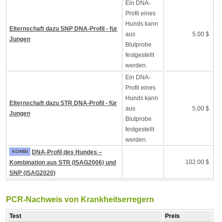
Ein DNA-
Profil eines
Hunds kann
Elternschaft dazu SNP DNA-Profil - für
aus
5.00 $
Jungen
Blutprobe
festgestellt
werden.
Ein DNA-
Profil eines
Hunds kann
Elternschaft dazu STR DNA-Profil - für
aus
5.00 $
Jungen
Blutprobe
festgestellt
werden.
KOMBI
DNA-Profil des Hundes –
102.00 $
Kombination aus STR (ISAG2006) und
SNP (ISAG2020)
PCR-Nachweis von Krankheitserregern
Test
Preis