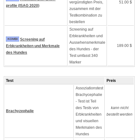
vergünstigten Preis,
51.00 $
profile (ISAG 2020)
zusammen mit der
Testkombination zu
bestellen
Screening auf
Erbkrankheiten und
KOMBI
Screening auf
Aussehensmerkmale
189.00 $
Erbkrankheiten und Merkmale
des Hundes - der
des Hundes
Test umfasst 340
Marker
Test
Preis
Assoziationstest
Brachycephalie
- Test ist Teil
des Tests von
kann nicht
Brachyzephalie
Erbkrankheiten
bestellt werden
und visuellen
Merkmalen des
Hundes