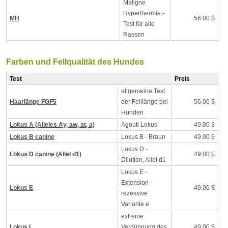
Maligne
Hyperthermie -
MH
56.00 $
Test für alle
Rassen
Farben und Fellqualität des Hundes
Test
Preis
allgemeine Test
Haarlänge FGF5
der Felllänge bei
56.00 $
Hunden
Lokus A (Alleles Ay, aw, at, a)
Agouti Lokus
49.00 $
Lokus B canine
Lokus B - Braun
49.00 $
Lokus D -
Lokus D canine (Allel d1)
49.00 $
Dilution, Allel d1
Lokus E -
Extension -
Lokus E
49.00 $
rezessive
Variante e
extreme
Lokus I
Verdünnung des
49.00 $