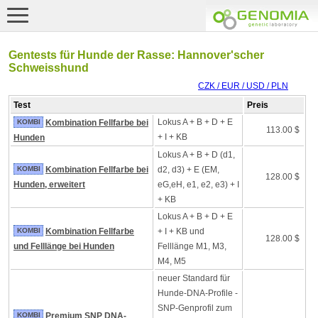
Gentests für Hunde der Rasse: Hannover'scher
Schweisshund
CZK / EUR / USD / PLN
Test
Preis
Lokus A + B + D + E
KOMBI
Kombination Fellfarbe bei
113.00 $
+ I + KB
Hunden
Lokus A + B + D (d1,
KOMBI
Kombination Fellfarbe bei
d2, d3) + E (EM,
128.00 $
Hunden, erweitert
eG,eH, e1, e2, e3) + I
+ KB
Lokus A + B + D + E
KOMBI
Kombination Fellfarbe
+ I + KB und
128.00 $
und Felllänge bei Hunden
Felllänge M1, M3,
M4, M5
neuer Standard für
Hunde-DNA-Profile -
SNP-Genprofil zum
KOMBI
Premium SNP DNA-