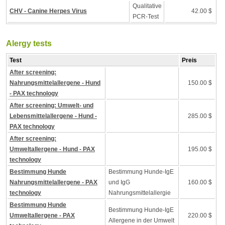
Qualitative
CHV - Canine Herpes Virus
42.00 $
PCR-Test
Alergy tests
Test
Preis
After screening:
Nahrungsmittelallergene - Hund
150.00 $
- PAX technology
After screening: Umwelt- und
Lebensmittelallergene - Hund -
285.00 $
PAX technology
After screening:
Umweltallergene - Hund - PAX
195.00 $
technology
Bestimmung Hunde
Bestimmung Hunde-IgE
Nahrungsmittelallergene - PAX
und IgG
160.00 $
technology
Nahrungsmittelallergie
Bestimmung Hunde
Bestimmung Hunde-IgE
Umweltallergene - PAX
220.00 $
Allergene in der Umwelt