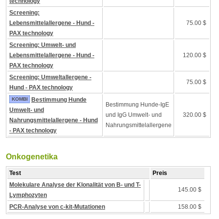
technology
Screening:
Lebensmittelallergene - Hund -
75.00 $
PAX technology
Screening: Umwelt- und
Lebensmittelallergene - Hund -
120.00 $
PAX technology
Screening: Umweltallergene -
75.00 $
Hund - PAX technology
KOMBI
Bestimmung Hunde
Bestimmung Hunde-IgE
Umwelt- und
und IgG Umwelt- und
320.00 $
Nahrungsmittelallergene - Hund
Nahrungsmittelallergene
- PAX technology
Onkogenetika
Test
Preis
Molekulare Analyse der Klonalität von B- und T-
145.00 $
Lymphozyten
PCR-Analyse von c-kit-Mutationen
158.00 $