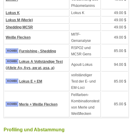
Phäomelanins
Lokus K
Lokus K
49.00 $
Lokus M (Merle)
49.00 $
Shedding MC5R
49.00 $
MITF-
Weiße Flecken
49.00 $
Genanalyse
RSPO2 und
85.00 $
KOMBI
Furnishing - Shedding
MC5R Gens
KOMBI
Lokus A Vollständige Test
Agouti Lokus
94.00 $
(Allele Ay, Ays, aw at, asa, a)
vollständiger
KOMBI
Lokus E + EM
Test der E- und
85.00 $
EM-Loci
Fellfarben-
Kombinationstest
85.00 $
KOMBI
Merle + Weiße Flecken
von Merle und
Weißflecken
Profiling und Abstammung