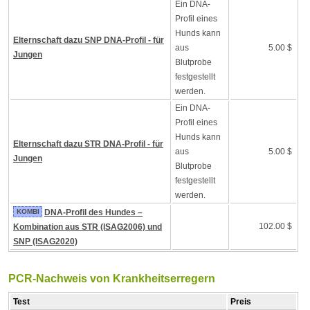
Ein DNA-
Profil eines
Hunds kann
Elternschaft dazu SNP DNA-Profil - für
aus
5.00 $
Jungen
Blutprobe
festgestellt
werden.
Ein DNA-
Profil eines
Hunds kann
Elternschaft dazu STR DNA-Profil - für
aus
5.00 $
Jungen
Blutprobe
festgestellt
werden.
KOMBI
DNA-Profil des Hundes –
102.00 $
Kombination aus STR (ISAG2006) und
SNP (ISAG2020)
PCR-Nachweis von Krankheitserregern
Test
Preis