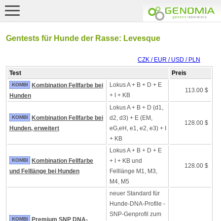
Gentests für Hunde der Rasse: Levesque
CZK / EUR / USD / PLN
Test
Preis
Lokus A + B + D + E
KOMBI
Kombination Fellfarbe bei
113.00 $
+ I + KB
Hunden
Lokus A + B + D (d1,
KOMBI
Kombination Fellfarbe bei
d2, d3) + E (EM,
128.00 $
Hunden, erweitert
eG,eH, e1, e2, e3) + I
+ KB
Lokus A + B + D + E
KOMBI
Kombination Fellfarbe
+ I + KB und
128.00 $
und Felllänge bei Hunden
Felllänge M1, M3,
M4, M5
neuer Standard für
Hunde-DNA-Profile -
SNP-Genprofil zum
KOMBI
Premium SNP DNA-