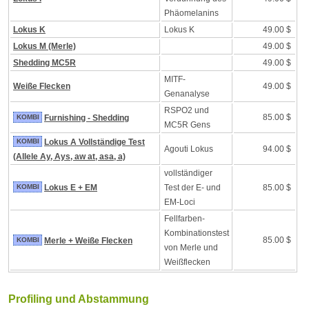
Phäomelanins
Lokus K
Lokus K
49.00 $
Lokus M (Merle)
49.00 $
Shedding MC5R
49.00 $
MITF-
Weiße Flecken
49.00 $
Genanalyse
RSPO2 und
85.00 $
KOMBI
Furnishing - Shedding
MC5R Gens
KOMBI
Lokus A Vollständige Test
Agouti Lokus
94.00 $
(Allele Ay, Ays, aw at, asa, a)
vollständiger
KOMBI
Lokus E + EM
Test der E- und
85.00 $
EM-Loci
Fellfarben-
Kombinationstest
85.00 $
KOMBI
Merle + Weiße Flecken
von Merle und
Weißflecken
Profiling und Abstammung