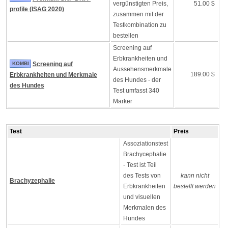
vergünstigten Preis,
51.00 $
profile (ISAG 2020)
zusammen mit der
Testkombination zu
bestellen
Screening auf
Erbkrankheiten und
KOMBI
Screening auf
Aussehensmerkmale
189.00 $
Erbkrankheiten und Merkmale
des Hundes - der
des Hundes
Test umfasst 340
Marker
Test
Preis
Assoziationstest
Brachycephalie
- Test ist Teil
des Tests von
kann nicht
Brachyzephalie
Erbkrankheiten
bestellt werden
und visuellen
Merkmalen des
Hundes