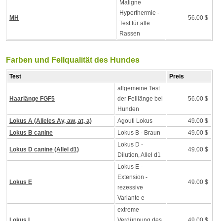
Maligne
Hyperthermie -
MH
56.00 $
Test für alle
Rassen
Farben und Fellqualität des Hundes
Test
Preis
allgemeine Test
Haarlänge FGF5
der Felllänge bei
56.00 $
Hunden
Lokus A (Alleles Ay, aw, at, a)
Agouti Lokus
49.00 $
Lokus B canine
Lokus B - Braun
49.00 $
Lokus D -
Lokus D canine (Allel d1)
49.00 $
Dilution, Allel d1
Lokus E -
Extension -
Lokus E
49.00 $
rezessive
Variante e
extreme
Lokus I
Verdünnung des
49.00 $