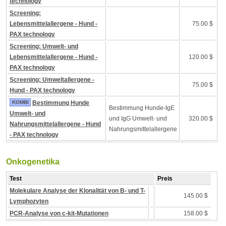
technology
Screening:
Lebensmittelallergene - Hund -
75.00 $
PAX technology
Screening: Umwelt- und
Lebensmittelallergene - Hund -
120.00 $
PAX technology
Screening: Umweltallergene -
75.00 $
Hund - PAX technology
KOMBI
Bestimmung Hunde
Bestimmung Hunde-IgE
Umwelt- und
und IgG Umwelt- und
320.00 $
Nahrungsmittelallergene - Hund
Nahrungsmittelallergene
- PAX technology
Onkogenetika
Test
Preis
Molekulare Analyse der Klonalität von B- und T-
145.00 $
Lymphozyten
PCR-Analyse von c-kit-Mutationen
158.00 $