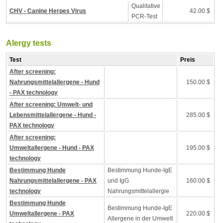
Qualitative
CHV - Canine Herpes Virus
42.00 $
PCR-Test
Alergy tests
Test
Preis
After screening:
Nahrungsmittelallergene - Hund
150.00 $
- PAX technology
After screening: Umwelt- und
Lebensmittelallergene - Hund -
285.00 $
PAX technology
After screening:
Umweltallergene - Hund - PAX
195.00 $
technology
Bestimmung Hunde
Bestimmung Hunde-IgE
Nahrungsmittelallergene - PAX
und IgG
160.00 $
technology
Nahrungsmittelallergie
Bestimmung Hunde
Bestimmung Hunde-IgE
Umweltallergene - PAX
220.00 $
Allergene in der Umwelt