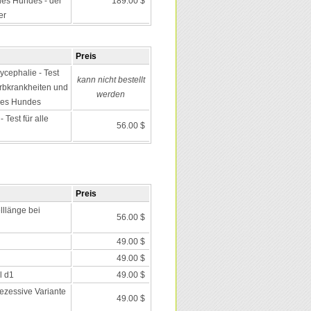
es Hundes - der
189.00 $
er
Preis
ycephalie - Test
kann nicht bestellt
 Erbkrankheiten und
werden
des Hundes
Test für alle
56.00 $
Preis
lllänge bei
56.00 $
49.00 $
49.00 $
l d1
49.00 $
rezessive Variante
49.00 $