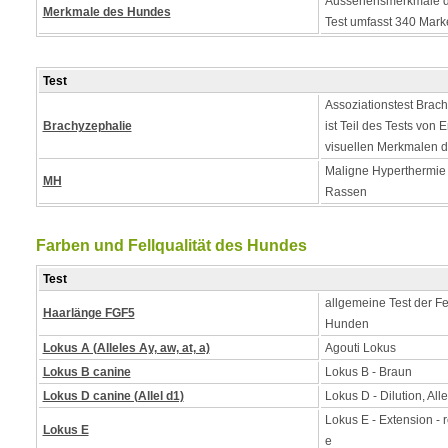
Aussehensmerkmale d
Merkmale des Hundes
Test umfasst 340 Mark
Test
Assoziationstest Brach
Brachyzephalie
ist Teil des Tests von
visuellen Merkmalen 
Maligne Hyperthermie - 
MH
Rassen
Farben und Fellqualität des Hundes
Test
allgemeine Test der Fe
Haarlänge FGF5
Hunden
Lokus A (Alleles Ay, aw, at, a)
Agouti Lokus
Lokus B canine
Lokus B - Braun
Lokus D canine (Allel d1)
Lokus D - Dilution, Alle
Lokus E - Extension - 
Lokus E
e