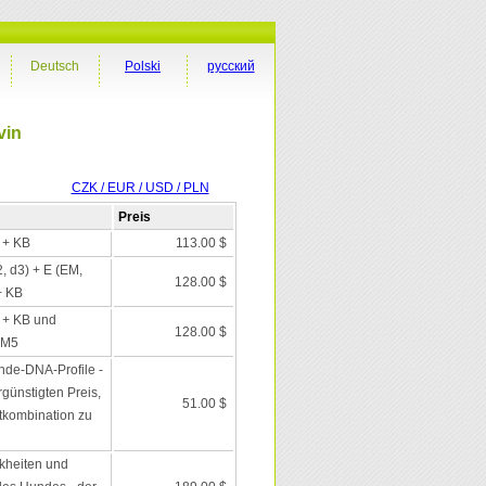
Deutsch
Polski
русский
vin
CZK / EUR / USD / PLN
Preis
I + KB
113.00 $
2, d3) + E (EM,
128.00 $
+ KB
I + KB und
128.00 $
 M5
nde-DNA-Profile -
günstigten Preis,
51.00 $
tkombination zu
kheiten und