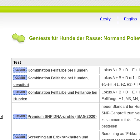
Česky
English
Gentests für Hunde der Rasse: Normand Poite
Test
Lokus A + B + D + E + 
KOMBI
Kombination Fellfarbe bei Hunden
Lokus A + B + D (d1, d
KOMBI
Kombination Fellfarbe bei Hunden,
eG,eH, e1, e2, e3) + I 
erweitert
Lokus A + B + D + E + 
KOMBI
Kombination Fellfarbe und Felllänge bei
Felllänge M1, M3, M4,
Hunden
neuer Standard für Hu
SNP-Genprofil zum ver
KOMBI
Premium SNP DNA-profile (ISAG 2020)
ei
zusammen mit der Tes
s
bestellen
Screening auf Erbkran
KOMBI
Screening auf Erbkrankheiten und