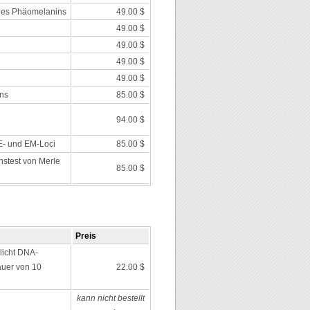
des Phäomelanins
49.00 $
49.00 $
49.00 $
49.00 $
49.00 $
ns
85.00 $
94.00 $
 E- und EM-Loci
85.00 $
nstest von Merle
85.00 $
Preis
icht DNA-
auer von 10
22.00 $
kann nicht bestellt