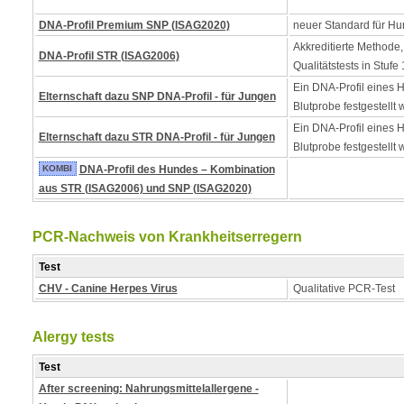
DNA-Profil Premium SNP (ISAG2020)
neuer Standard für Hu
Akkreditierte Methode,
DNA-Profil STR (ISAG2006)
Qualitätstests in Stufe 
Ein DNA-Profil eines 
Elternschaft dazu SNP DNA-Profil - für Jungen
Blutprobe festgestellt 
Ein DNA-Profil eines 
Elternschaft dazu STR DNA-Profil - für Jungen
Blutprobe festgestellt 
KOMBI
DNA-Profil des Hundes – Kombination
aus STR (ISAG2006) und SNP (ISAG2020)
PCR-Nachweis von Krankheitserregern
Test
CHV - Canine Herpes Virus
Qualitative PCR-Test
Alergy tests
Test
After screening: Nahrungsmittelallergene -