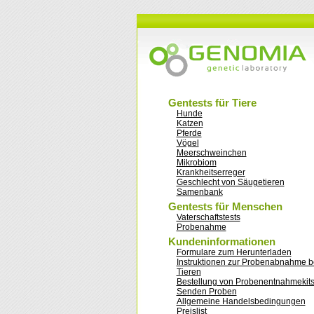
Gentests für Tiere
Hunde
Katzen
Pferde
Vögel
Meerschweinchen
Mikrobiom
Krankheitserreger
Geschlecht von Säugetieren
Samenbank
Gentests für Menschen
Vaterschaftstests
Probenahme
Kundeninformationen
Formulare zum Herunterladen
Instruktionen zur Probenabnahme b
Tieren
Bestellung von Probenentnahmekit
Senden Proben
Allgemeine Handelsbedingungen
Preislist