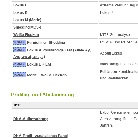
Lokus I
extreme Verdünnung 
Lokus K
Lokus K
Lokus M (Merle)
Shedding MC5R
Weiße Flecken
MITF-Genanalyse
RSPO2 und MC5R Ge
KOMBI
Furnishing - Shedding
KOMBI
Lokus A Vollständige Test (Allele Ay,
Agouti Lokus
Ays, aw at, asa, a)
vollständiger Test der
KOMBI
Lokus E + EM
Fellfarben-Kombinatio
KOMBI
Merle + Weiße Flecken
und Weißflecken
Profiling und Abstammung
Test
Labor Genomia ermögl
DNA-Aufbewahrung
Archivierung für die D
Jahren.
DNA-Profil - zusätzliches Panel