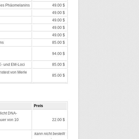
des Phäomelanins
49.00 $
49.00 $
49.00 $
49.00 $
49.00 $
ns
85.00 $
94.00 $
 E- und EM-Loci
85.00 $
nstest von Merle
85.00 $
Preis
icht DNA-
auer von 10
22.00 $
kann nicht bestellt