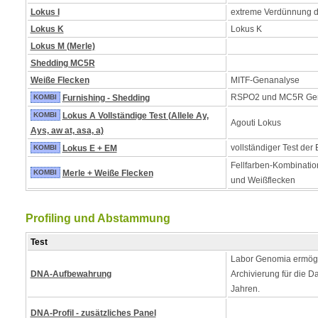
Lokus I
extreme Verdünnung 
Lokus K
Lokus K
Lokus M (Merle)
Shedding MC5R
Weiße Flecken
MITF-Genanalyse
RSPO2 und MC5R Ge
KOMBI
Furnishing - Shedding
KOMBI
Lokus A Vollständige Test (Allele Ay,
Agouti Lokus
Ays, aw at, asa, a)
vollständiger Test der
KOMBI
Lokus E + EM
Fellfarben-Kombinatio
KOMBI
Merle + Weiße Flecken
und Weißflecken
Profiling und Abstammung
Test
Labor Genomia ermögl
DNA-Aufbewahrung
Archivierung für die D
Jahren.
DNA-Profil - zusätzliches Panel