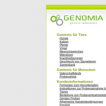
Gentests für Tiere
Hunde
Katzen
Pferde
Vögel
Meerschweinchen
Mikrobiom
Krankheitserreger
Geschlecht von Säugetieren
Samenbank
Gentests für Menschen
Vaterschaftstests
Probenahme
Kundeninformationen
Formulare zum Herunterladen
Instruktionen zur Probenabnahme b
Tieren
Bestellung von Probenentnahmekit
Senden Proben
Allgemeine Handelsbedingungen
Preislist