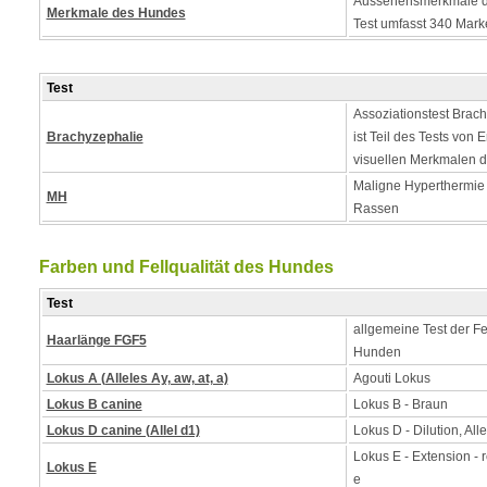
Aussehensmerkmale d
Merkmale des Hundes
Test umfasst 340 Mark
Test
Assoziationstest Brach
Brachyzephalie
ist Teil des Tests von
visuellen Merkmalen 
Maligne Hyperthermie - 
MH
Rassen
Farben und Fellqualität des Hundes
Test
allgemeine Test der Fe
Haarlänge FGF5
Hunden
Lokus A (Alleles Ay, aw, at, a)
Agouti Lokus
Lokus B canine
Lokus B - Braun
Lokus D canine (Allel d1)
Lokus D - Dilution, Alle
Lokus E - Extension - 
Lokus E
e