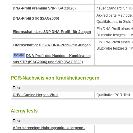
DNA-Profil Premium SNP (ISAG2020)
neuer Standard für Hu
Akkreditierte Methode,
DNA-Profil STR (ISAG2006)
Qualitätstests in Stufe 
Ein DNA-Profil eines 
Elternschaft dazu SNP DNA-Profil - für Jungen
Blutprobe festgestellt 
Ein DNA-Profil eines 
Elternschaft dazu STR DNA-Profil - für Jungen
Blutprobe festgestellt 
KOMBI
DNA-Profil des Hundes – Kombination
aus STR (ISAG2006) und SNP (ISAG2020)
PCR-Nachweis von Krankheitserregern
Test
CHV - Canine Herpes Virus
Qualitative PCR-Test
Alergy tests
Test
After screening: Nahrungsmittelallergene -