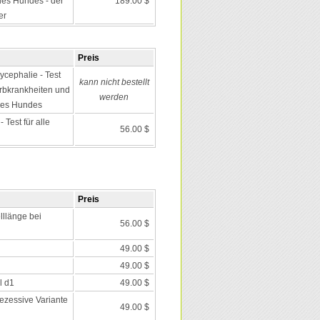
es Hundes - der
189.00 $
er
Preis
ycephalie - Test
kann nicht bestellt
 Erbkrankheiten und
werden
des Hundes
Test für alle
56.00 $
Preis
lllänge bei
56.00 $
49.00 $
49.00 $
l d1
49.00 $
rezessive Variante
49.00 $