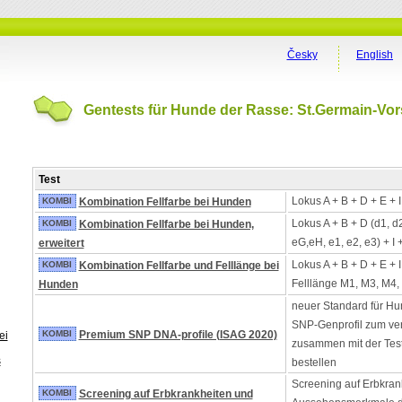
Česky
English
Gentests für Hunde der Rasse: St.Germain-Vo
Test
Lokus A + B + D + E + 
KOMBI
Kombination Fellfarbe bei Hunden
Lokus A + B + D (d1, d
KOMBI
Kombination Fellfarbe bei Hunden,
eG,eH, e1, e2, e3) + I 
erweitert
Lokus A + B + D + E + 
KOMBI
Kombination Fellfarbe und Felllänge bei
Felllänge M1, M3, M4,
Hunden
neuer Standard für Hu
SNP-Genprofil zum ver
KOMBI
Premium SNP DNA-profile (ISAG 2020)
ei
zusammen mit der Tes
s
bestellen
Screening auf Erbkran
KOMBI
Screening auf Erbkrankheiten und