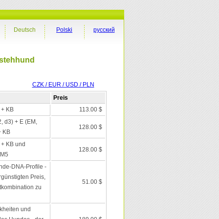
Deutsch
Polski
русский
rstehhund
CZK / EUR / USD / PLN
Preis
I + KB
113.00 $
2, d3) + E (EM,
128.00 $
+ KB
I + KB und
128.00 $
 M5
nde-DNA-Profile -
günstigten Preis,
51.00 $
tkombination zu
kheiten und