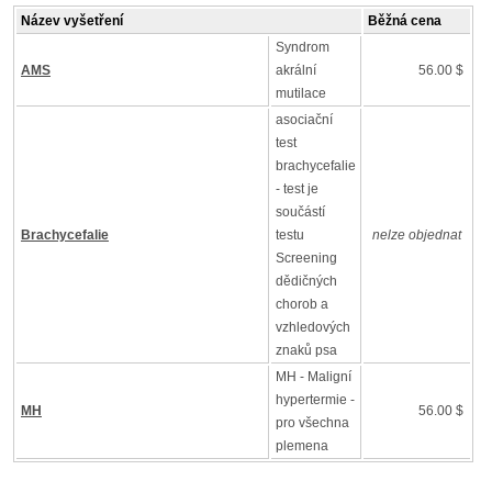
Název vyšetření
Běžná cena
Syndrom
AMS
akrální
56.00 $
mutilace
asociační
test
brachycefalie
- test je
součástí
Brachycefalie
testu
nelze objednat
Screening
dědičných
chorob a
vzhledových
znaků psa
MH - Maligní
hypertermie -
MH
56.00 $
pro všechna
plemena