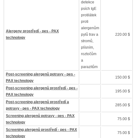
detekce
psích IgE
protilátek
proti
alergenům
Alergeny prostředí - pes - PAX
pylů trav a
220.00 $
technology
stromů,
plísním,
roztočům
a
parazitům
Post-screening alergenů potravy - pes -
150.00 $
PAX technology
Post-screening alergenů prostředí - pes -
195.00 $
PAX technology
Post-screening alergenů prostředí a
285.00 $
potravy - pes - PAX technology
Screening alergenů potravy - pes - PAX
75.00 $
technology
Screening alergenů prostředí - pes - PAX
75.00 $
technology