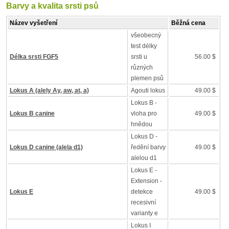
Barvy a kvalita srsti psů
Název vyšetření
Běžná cena
všeobecný
test délky
Délka srsti FGF5
srsti u
56.00 $
různých
plemen psů
Lokus A (alely Ay, aw, at, a)
Agouti lokus
49.00 $
Lokus B -
Lokus B canine
vloha pro
49.00 $
hnědou
Lokus D -
Lokus D canine (alela d1)
ředění barvy
49.00 $
alelou d1
Lokus E -
Extension -
Lokus E
detekce
49.00 $
recesivní
varianty e
Lokus I