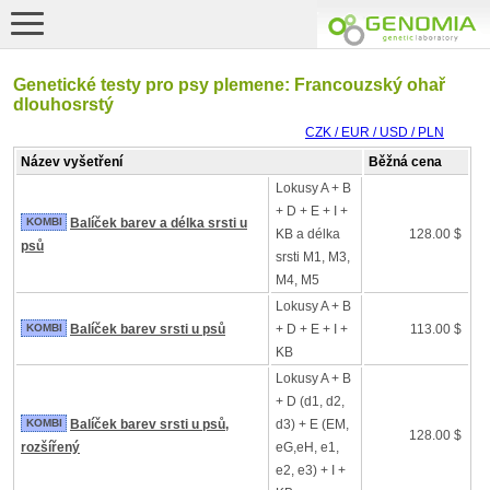
Genetické testy pro psy plemene: Francouzský ohař
dlouhosrstý
CZK / EUR / USD / PLN
Název vyšetření
Běžná cena
Lokusy A + B
+ D + E + I +
KOMBI
Balíček barev a délka srsti u
KB a délka
128.00 $
psů
srsti M1, M3,
M4, M5
Lokusy A + B
KOMBI
Balíček barev srsti u psů
+ D + E + I +
113.00 $
KB
Lokusy A + B
+ D (d1, d2,
KOMBI
Balíček barev srsti u psů,
d3) + E (EM,
128.00 $
rozšířený
eG,eH, e1,
e2, e3) + I +