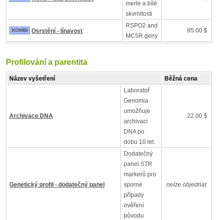
merle a bílé
skvrnitosti
RSPO2 and
85.00 $
KOMBI
Osrstění - línavost
MC5R geny
Profilování a parentita
Název vyšetření
Běžná cena
Laboratoř
Genomia
umožňuje
Archivace DNA
22.00 $
archivaci
DNA po
dobu 10 let.
Dodatečný
panel STR
markerů pro
Genetický profil - dodatečný panel
sporné
nelze objednat
případy
ověření
původu