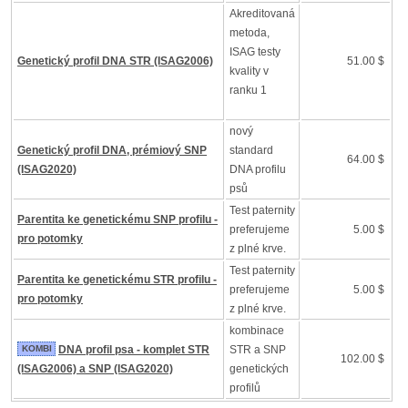
Akreditovaná
metoda,
ISAG testy
Genetický profil DNA STR (ISAG2006)
51.00 $
kvality v
ranku 1
nový
Genetický profil DNA, prémiový SNP
standard
64.00 $
(ISAG2020)
DNA profilu
psů
Test paternity
Parentita ke genetickému SNP profilu -
preferujeme
5.00 $
pro potomky
z plné krve.
Test paternity
Parentita ke genetickému STR profilu -
preferujeme
5.00 $
pro potomky
z plné krve.
kombinace
KOMBI
DNA profil psa - komplet STR
STR a SNP
102.00 $
(ISAG2006) a SNP (ISAG2020)
genetických
profilů