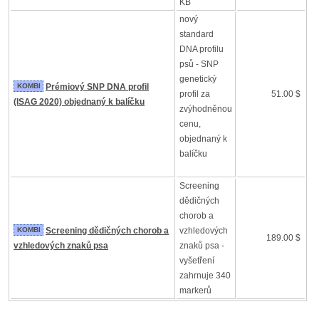
KB
nový
standard
DNA profilu
psů - SNP
genetický
KOMBI
Prémiový SNP DNA profil
profil za
51.00 $
(ISAG 2020) objednaný k balíčku
zvýhodněnou
cenu,
objednaný k
balíčku
Screening
dědičných
chorob a
KOMBI
Screening dědičných chorob a
vzhledových
189.00 $
vzhledových znaků psa
znaků psa -
vyšetření
zahrnuje 340
markerů