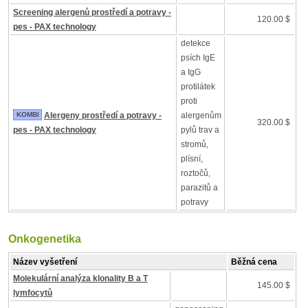
Screening alergenů prostředí a potravy -
120.00 $
pes - PAX technology
detekce
psích IgE
a IgG
protilátek
proti
KOMBI
Alergeny prostředí a potravy -
alergenům
320.00 $
pes - PAX technology
pylů trav a
stromů,
plísní,
roztočů,
parazitů a
potravy
Onkogenetika
Název vyšetření
Běžná cena
Molekulární analýza klonality B a T
145.00 $
lymfocytů