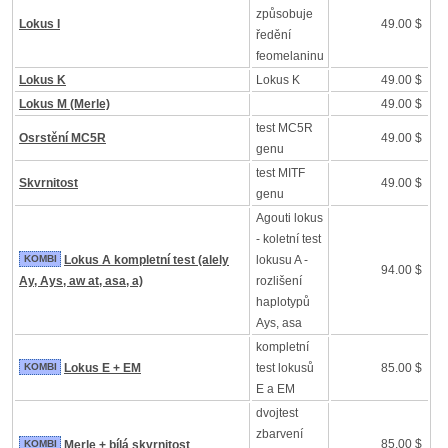
způsobuje
Lokus I
49.00 $
ředění
feomelaninu
Lokus K
Lokus K
49.00 $
Lokus M (Merle)
49.00 $
test MC5R
Osrstění MC5R
49.00 $
genu
test MITF
Skvrnitost
49.00 $
genu
Agouti lokus
- koletní test
KOMBI
Lokus A kompletní test (alely
lokusu A -
94.00 $
Ay, Ays, aw at, asa, a)
rozlišení
haplotypů
Ays, asa
kompletní
KOMBI
Lokus E + EM
test lokusů
85.00 $
E a EM
dvojtest
zbarvení
85.00 $
KOMBI
Merle + bílá skvrnitost