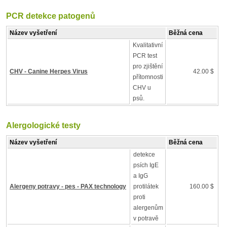
PCR detekce patogenů
Název vyšetření
Běžná cena
Kvalitativní
PCR test
pro zjištění
CHV - Canine Herpes Virus
42.00 $
přítomnosti
CHV u
psů.
Alergologické testy
Název vyšetření
Běžná cena
detekce
psích IgE
a IgG
Alergeny potravy - pes - PAX technology
protilátek
160.00 $
proti
alergenům
v potravě