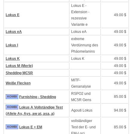
Lokus E -
Extension -
Lokus E
49.00 $
rezessive
Variante e
Lokus eA
Lokus eA
49.00 $
extreme
Lokus I
Verdünnung des
49.00 $
Phäomelanins
Lokus K
Lokus K
49.00 $
Lokus M (Merle)
49.00 $
Shedding MC5R
49.00 $
MITF-
Weiße Flecken
49.00 $
Genanalyse
RSPO2 und
85.00 $
KOMBI
Furnishing - Shedding
MC5R Gens
KOMBI
Lokus A Vollständige Test
Agouti Lokus
94.00 $
(Allele Ay, Ays, aw at, asa, a)
vollständiger
KOMBI
Lokus E + EM
Test der E- und
85.00 $
EM-Loci