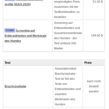
vergünstigten Preis,
51.00 $
profile (ISAG 2020)
zusammen mit der
Testkombination zu
bestellen
Screening auf
Erbkrankheiten und
KOMBI
Screening auf
Aussehensmerkmale
189.00 $
Erbkrankheiten und Merkmale
des Hundes - der
des Hundes
Test umfasst 340
Marker
Test
Preis
Assoziationstest
Brachycephalie -
Test ist Teil des
kann nicht
Tests von
Brachyzephalie
bestellt
Erbkrankheiten und
werden
visuellen
Merkmalen des
Hundes