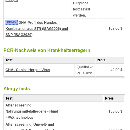
Jungen
Blutprobe
festgestellt
werden.
KOMBI
DNA-Profil des Hundes –
102.00 $
Kombination aus STR (ISAG2006) und
SNP (ISAG2020)
PCR-Nachweis von Krankheitserregern
Test
Preis
Qualitative
CHV - Canine Herpes Virus
42.00 $
PCR-Test
Alergy tests
Test
Preis
After screening:
Nahrungsmittelallergene - Hund
150.00 $
- PAX technology
After screening: Umwelt- und