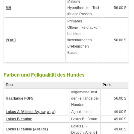
Maligne
MH
Hyperthermie - Test
56.00 $
für alle Rassen
Primäres
Offenwinkelglaukom
bei einem
POAG
flaxenfarbenen
56.00 $
Bretonischen
Basset
Farben und Fellqualität des Hundes
Test
Preis
allgemeine Test
Haarlänge FGF5
der Felllänge bei
56.00 $
Hunden
Lokus A (Alleles Ay, aw, at, a)
Agouti Lokus
49.00 $
Lokus B canine
Lokus B - Braun
49.00 $
Lokus D -
Lokus D canine (Allel d1)
49.00 $
Dilution, Allel d1