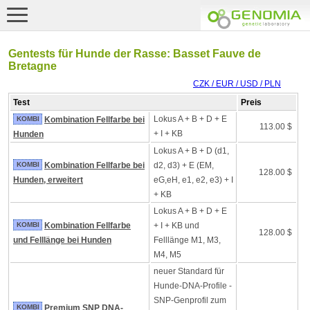
Gentests für Hunde der Rasse: Basset Fauve de
Bretagne
CZK / EUR / USD / PLN
Test
Preis
Lokus A + B + D + E
KOMBI
Kombination Fellfarbe bei
113.00 $
+ I + KB
Hunden
Lokus A + B + D (d1,
KOMBI
Kombination Fellfarbe bei
d2, d3) + E (EM,
128.00 $
Hunden, erweitert
eG,eH, e1, e2, e3) + I
+ KB
Lokus A + B + D + E
KOMBI
Kombination Fellfarbe
+ I + KB und
128.00 $
und Felllänge bei Hunden
Felllänge M1, M3,
M4, M5
neuer Standard für
Hunde-DNA-Profile -
SNP-Genprofil zum
KOMBI
Premium SNP DNA-