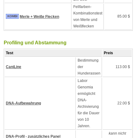
Fellfarben-
Kombinationstest
85.00 $
KOMBI
Merle + Weiße Flecken
von Merle und
Weißflecken
Profiling und Abstammung
Test
Preis
Bestimmung
CaniLine
der
113.00 $
Hunderassen
Labor
Genomia
ermöglicht
DNA-
DNA-Aufbewahrung
22.00 $
Archivierung
für die Dauer
von 10
Jahren.
kann nicht
DNA-Profil - zusätzliches Panel