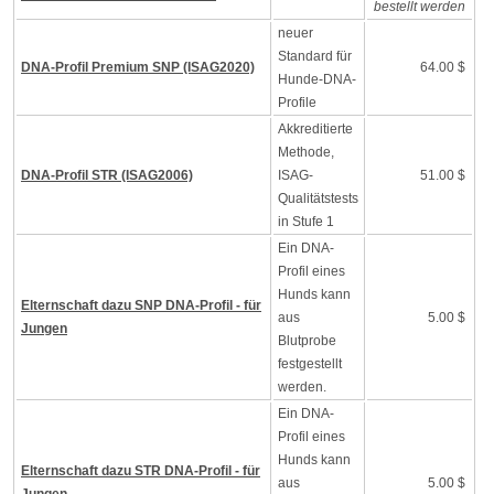
bestellt werden
neuer
Standard für
DNA-Profil Premium SNP (ISAG2020)
64.00 $
Hunde-DNA-
Profile
Akkreditierte
Methode,
DNA-Profil STR (ISAG2006)
ISAG-
51.00 $
Qualitätstests
in Stufe 1
Ein DNA-
Profil eines
Hunds kann
Elternschaft dazu SNP DNA-Profil - für
aus
5.00 $
Jungen
Blutprobe
festgestellt
werden.
Ein DNA-
Profil eines
Hunds kann
Elternschaft dazu STR DNA-Profil - für
aus
5.00 $