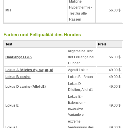
Maligne
Hyperthermie -
MH
56.00 $
Test für alle
Rassen
Farben und Fellqualität des Hundes
Test
Preis
allgemeine Test
Haarlänge FGF5
der Felllänge bei
56.00 $
Hunden
Lokus A (Alleles Ay, aw, at, a)
Agouti Lokus
49.00 $
Lokus B canine
Lokus B - Braun
49.00 $
Lokus D -
Lokus D canine (Allel d1)
49.00 $
Dilution, Allel d1
Lokus E -
Extension -
Lokus E
49.00 $
rezessive
Variante e
extreme
Lokus I
Verdünnung des
49.00 $