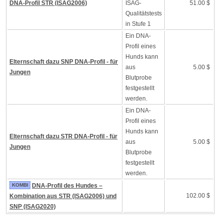
DNA-Profil STR (ISAG2006)
ISAG-
51.00 $
Qualitätstests
in Stufe 1
Ein DNA-
Profil eines
Hunds kann
Elternschaft dazu SNP DNA-Profil - für
aus
5.00 $
Jungen
Blutprobe
festgestellt
werden.
Ein DNA-
Profil eines
Hunds kann
Elternschaft dazu STR DNA-Profil - für
aus
5.00 $
Jungen
Blutprobe
festgestellt
werden.
KOMBI
DNA-Profil des Hundes –
102.00 $
Kombination aus STR (ISAG2006) und
SNP (ISAG2020)