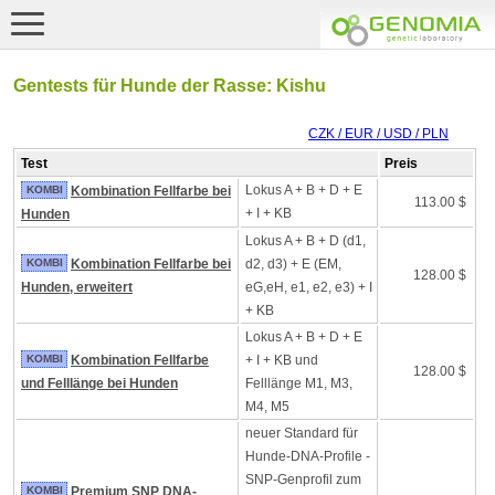
Gentests für Hunde der Rasse: Kishu
CZK / EUR / USD / PLN
Test
Preis
Lokus A + B + D + E
KOMBI
Kombination Fellfarbe bei
113.00 $
+ I + KB
Hunden
Lokus A + B + D (d1,
KOMBI
Kombination Fellfarbe bei
d2, d3) + E (EM,
128.00 $
Hunden, erweitert
eG,eH, e1, e2, e3) + I
+ KB
Lokus A + B + D + E
KOMBI
Kombination Fellfarbe
+ I + KB und
128.00 $
und Felllänge bei Hunden
Felllänge M1, M3,
M4, M5
neuer Standard für
Hunde-DNA-Profile -
SNP-Genprofil zum
KOMBI
Premium SNP DNA-