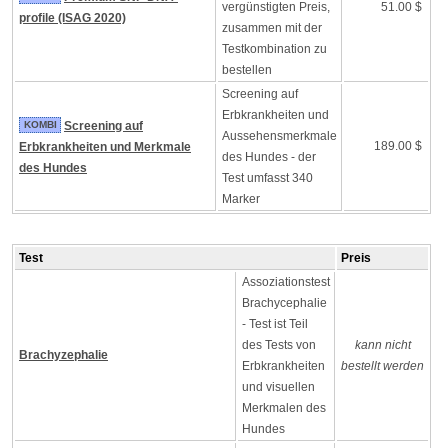
vergünstigten Preis,
51.00 $
profile (ISAG 2020)
zusammen mit der
Testkombination zu
bestellen
Screening auf
Erbkrankheiten und
KOMBI
Screening auf
Aussehensmerkmale
189.00 $
Erbkrankheiten und Merkmale
des Hundes - der
des Hundes
Test umfasst 340
Marker
Test
Preis
Assoziationstest
Brachycephalie
- Test ist Teil
des Tests von
kann nicht
Brachyzephalie
Erbkrankheiten
bestellt werden
und visuellen
Merkmalen des
Hundes