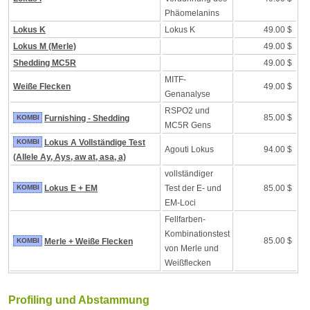
Phäomelanins
Lokus K
Lokus K
49.00 $
Lokus M (Merle)
49.00 $
Shedding MC5R
49.00 $
MITF-
Weiße Flecken
49.00 $
Genanalyse
RSPO2 und
85.00 $
KOMBI
Furnishing - Shedding
MC5R Gens
KOMBI
Lokus A Vollständige Test
Agouti Lokus
94.00 $
(Allele Ay, Ays, aw at, asa, a)
vollständiger
KOMBI
Lokus E + EM
Test der E- und
85.00 $
EM-Loci
Fellfarben-
Kombinationstest
85.00 $
KOMBI
Merle + Weiße Flecken
von Merle und
Weißflecken
Profiling und Abstammung