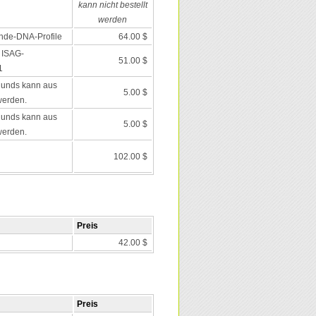
kann nicht bestellt
werden
nde-DNA-Profile
64.00 $
 ISAG-
51.00 $
1
Hunds kann aus
5.00 $
werden.
Hunds kann aus
5.00 $
werden.
102.00 $
Preis
42.00 $
Preis