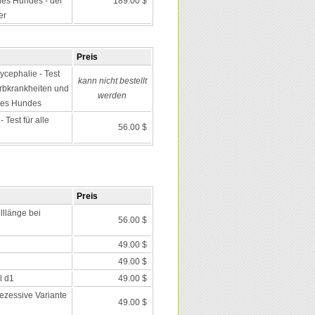
es Hundes - der
189.00 $
er
Preis
ycephalie - Test
kann nicht bestellt
 Erbkrankheiten und
werden
des Hundes
Test für alle
56.00 $
Preis
lllänge bei
56.00 $
49.00 $
49.00 $
l d1
49.00 $
rezessive Variante
49.00 $