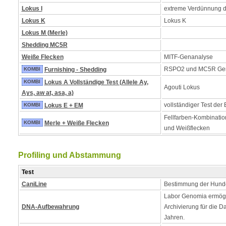
Lokus I
extreme Verdünnung 
Lokus K
Lokus K
Lokus M (Merle)
Shedding MC5R
Weiße Flecken
MITF-Genanalyse
RSPO2 und MC5R Ge
KOMBI
Furnishing - Shedding
KOMBI
Lokus A Vollständige Test (Allele Ay,
Agouti Lokus
Ays, aw at, asa, a)
vollständiger Test der
KOMBI
Lokus E + EM
Fellfarben-Kombinatio
KOMBI
Merle + Weiße Flecken
und Weißflecken
Profiling und Abstammung
Test
CaniLine
Bestimmung der Hund
Labor Genomia ermögl
DNA-Aufbewahrung
Archivierung für die D
Jahren.