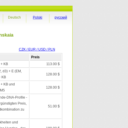
Deutsch
Polski
русский
nskaia
CZK / EUR / USD / PLN
Preis
I + KB
113.00 $
2, d3) + E (EM,
128.00 $
+ KB
I + KB und
128.00 $
 M5
nde-DNA-Profile -
günstigten Preis,
51.00 $
tkombination zu
kheiten und