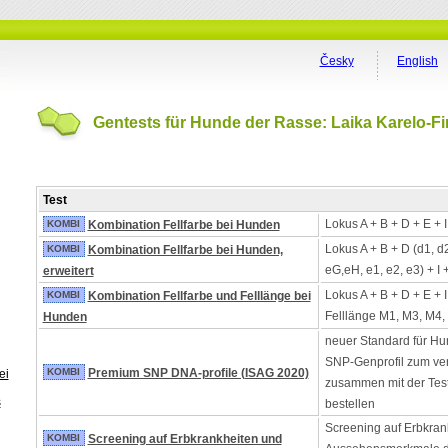
Česky
English
Gentests für Hunde der Rasse: Laika Karelo-Fi
Test
Lokus A + B + D + E + 
KOMBI
Kombination Fellfarbe bei Hunden
Lokus A + B + D (d1, d
KOMBI
Kombination Fellfarbe bei Hunden,
eG,eH, e1, e2, e3) + I 
erweitert
Lokus A + B + D + E + 
KOMBI
Kombination Fellfarbe und Felllänge bei
Felllänge M1, M3, M4,
Hunden
neuer Standard für Hu
SNP-Genprofil zum ver
KOMBI
Premium SNP DNA-profile (ISAG 2020)
ei
zusammen mit der Tes
s
bestellen
Screening auf Erbkran
KOMBI
Screening auf Erbkrankheiten und