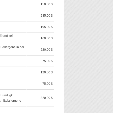
150.00 $
285.00 $
195.00 $
E und IgG
160.00 $
e
 Allergene in der
220.00 $
75.00 $
120.00 $
75.00 $
E und IgG
320.00 $
mittelallergene