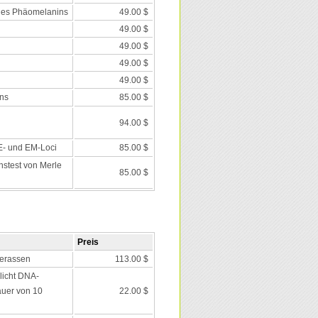
des Phäomelanins
49.00 $
49.00 $
49.00 $
49.00 $
49.00 $
ns
85.00 $
94.00 $
 E- und EM-Loci
85.00 $
nstest von Merle
85.00 $
Preis
erassen
113.00 $
icht DNA-
auer von 10
22.00 $