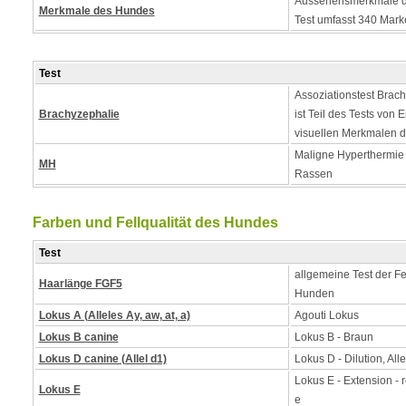
Aussehensmerkmale d
Merkmale des Hundes
Test umfasst 340 Mark
Test
Assoziationstest Brach
Brachyzephalie
ist Teil des Tests von
visuellen Merkmalen 
Maligne Hyperthermie - 
MH
Rassen
Farben und Fellqualität des Hundes
Test
allgemeine Test der Fe
Haarlänge FGF5
Hunden
Lokus A (Alleles Ay, aw, at, a)
Agouti Lokus
Lokus B canine
Lokus B - Braun
Lokus D canine (Allel d1)
Lokus D - Dilution, Alle
Lokus E - Extension - 
Lokus E
e