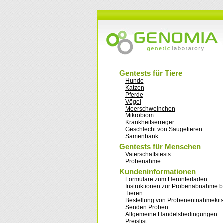
Gentests für Tiere
Hunde
Katzen
Pferde
Vögel
Meerschweinchen
Mikrobiom
Krankheitserreger
Geschlecht von Säugetieren
Samenbank
Gentests für Menschen
Vaterschaftstests
Probenahme
Kundeninformationen
Formulare zum Herunterladen
Instruktionen zur Probenabnahme b
Tieren
Bestellung von Probenentnahmekit
Senden Proben
Allgemeine Handelsbedingungen
Preislist