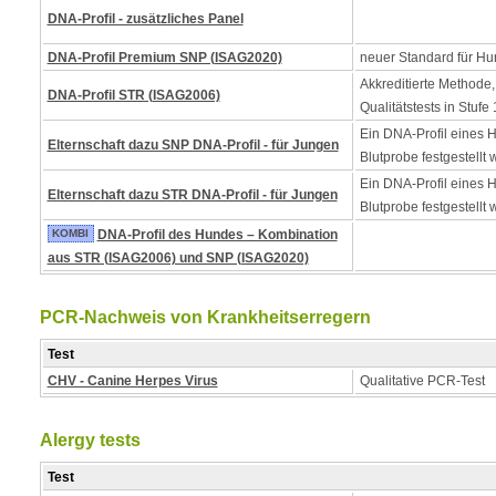
DNA-Profil - zusätzliches Panel
DNA-Profil Premium SNP (ISAG2020)
neuer Standard für Hu
Akkreditierte Methode,
DNA-Profil STR (ISAG2006)
Qualitätstests in Stufe 
Ein DNA-Profil eines 
Elternschaft dazu SNP DNA-Profil - für Jungen
Blutprobe festgestellt 
Ein DNA-Profil eines 
Elternschaft dazu STR DNA-Profil - für Jungen
Blutprobe festgestellt 
KOMBI
DNA-Profil des Hundes – Kombination
aus STR (ISAG2006) und SNP (ISAG2020)
PCR-Nachweis von Krankheitserregern
Test
CHV - Canine Herpes Virus
Qualitative PCR-Test
Alergy tests
Test