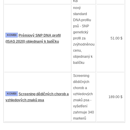
KB
nový
standard
DNA profilu
psů - SNP
genetický
KOMBI
Prémiový SNP DNA profil
profil za
51.00 $
(ISAG 2020) objednaný k balíčku
zvýhodněnou
cenu,
objednaný k
balíčku
Screening
dědičných
chorob a
KOMBI
Screening dědičných chorob a
vzhledových
189.00 $
vzhledových znaků psa
znaků psa -
vyšetření
zahrnuje 340
markerů