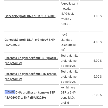
Akreditovaná
metoda,
ISAG testy
Genetický profil DNA STR (ISAG2006)
51.00 $
kvality v
ranku 1
nový
Genetický profil DNA, prémiový SNP
standard
64.00 $
(ISAG2020)
DNA profilu
psů
Test paternity
Parentita ke genetickému SNP profilu -
preferujeme
5.00 $
pro potomky
z plné krve.
Test paternity
Parentita ke genetickému STR profilu -
preferujeme
5.00 $
pro potomky
z plné krve.
kombinace
KOMBI
DNA profil psa - komplet STR
STR a SNP
102.00 $
(ISAG2006) a SNP (ISAG2020)
genetických
profilů