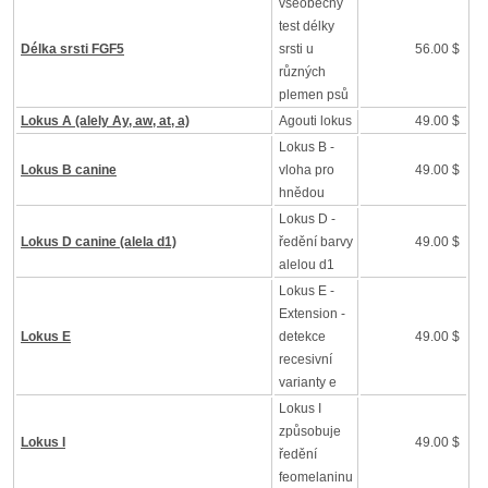
všeobecný
test délky
Délka srsti FGF5
srsti u
56.00 $
různých
plemen psů
Lokus A (alely Ay, aw, at, a)
Agouti lokus
49.00 $
Lokus B -
Lokus B canine
vloha pro
49.00 $
hnědou
Lokus D -
Lokus D canine (alela d1)
ředění barvy
49.00 $
alelou d1
Lokus E -
Extension -
Lokus E
detekce
49.00 $
recesivní
varianty e
Lokus I
způsobuje
Lokus I
49.00 $
ředění
feomelaninu