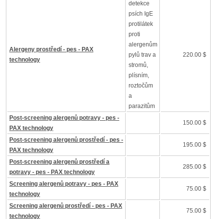
detekce
psích IgE
protilátek
proti
alergenům
Alergeny prostředí - pes - PAX
pylů trav a
220.00 $
technology
stromů,
plísním,
roztočům
a
parazitům
Post-screening alergenů potravy - pes -
150.00 $
PAX technology
Post-screening alergenů prostředí - pes -
195.00 $
PAX technology
Post-screening alergenů prostředí a
285.00 $
potravy - pes - PAX technology
Screening alergenů potravy - pes - PAX
75.00 $
technology
Screening alergenů prostředí - pes - PAX
75.00 $
technology