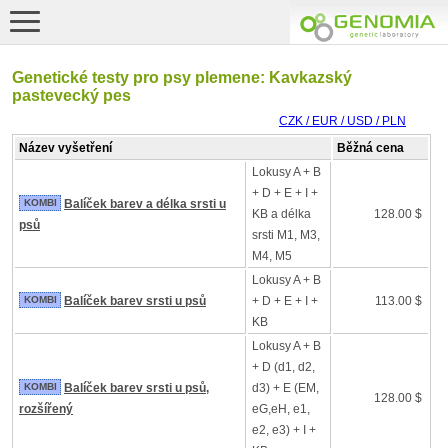
Genetické testy pro psy plemene: Kavkazský
pastevecký pes
CZK / EUR / USD / PLN
Název vyšetření
Běžná cena
Lokusy A + B
+ D + E + I +
KOMBI
Balíček barev a délka srsti u
KB a délka
128.00 $
psů
srsti M1, M3,
M4, M5
Lokusy A + B
KOMBI
Balíček barev srsti u psů
+ D + E + I +
113.00 $
KB
Lokusy A + B
+ D (d1, d2,
KOMBI
Balíček barev srsti u psů,
d3) + E (EM,
128.00 $
rozšířený
eG,eH, e1,
e2, e3) + I +