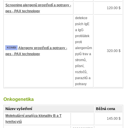
Screening alergenů prostředí a potravy -
120.00 $
pes - PAX technology
detekce
psích IgE
a IgG
protilátek
proti
KOMBI
Alergeny prostředí a potravy -
alergenům
320.00 $
pes - PAX technology
pylů trav a
stromů,
plísní,
roztočů,
parazitů a
potravy
Onkogenetika
Název vyšetření
Běžná cena
Molekulární analýza klonality B a T
145.00 $
lymfocytů