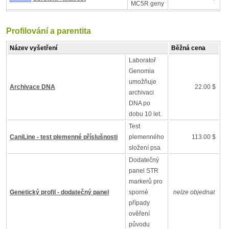
MC5R geny
Profilování a parentita
Název vyšetření
Běžná cena
Laboratoř
Genomia
umožňuje
Archivace DNA
22.00 $
archivaci
DNA po
dobu 10 let.
Test
CaniLine - test plemenné příslušnosti
plemenného
113.00 $
složení psa
Dodatečný
panel STR
markerů pro
Genetický profil - dodatečný panel
sporné
nelze objednat
případy
ověření
původu