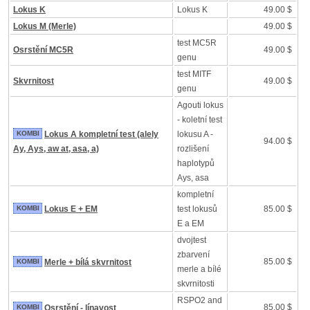
Lokus K
Lokus K
49.00 $
Lokus M (Merle)
49.00 $
test MC5R
Osrstění MC5R
49.00 $
genu
test MITF
Skvrnitost
49.00 $
genu
Agouti lokus
- koletní test
KOMBI
Lokus A kompletní test (alely
lokusu A -
94.00 $
Ay, Ays, aw at, asa, a)
rozlišení
haplotypů
Ays, asa
kompletní
KOMBI
Lokus E + EM
test lokusů
85.00 $
E a EM
dvojtest
zbarvení
85.00 $
KOMBI
Merle + bílá skvrnitost
merle a bílé
skvrnitosti
RSPO2 and
85.00 $
KOMBI
Osrstění - línavost