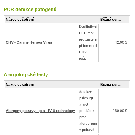
PCR detekce patogenů
Název vyšetření
Běžná cena
Kvalitativní
PCR test
pro zjištění
CHV - Canine Herpes Virus
42.00 $
přítomnosti
CHV u
psů.
Alergologické testy
Název vyšetření
Běžná cena
detekce
psích IgE
a IgG
Alergeny potravy - pes - PAX technology
protilátek
160.00 $
proti
alergenům
v potravě