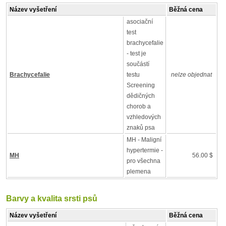
Název vyšetření
Běžná cena
asociační
test
brachycefalie
- test je
součástí
Brachycefalie
testu
nelze objednat
Screening
dědičných
chorob a
vzhledových
znaků psa
MH - Maligní
hypertermie -
MH
56.00 $
pro všechna
plemena
Barvy a kvalita srsti psů
Název vyšetření
Běžná cena