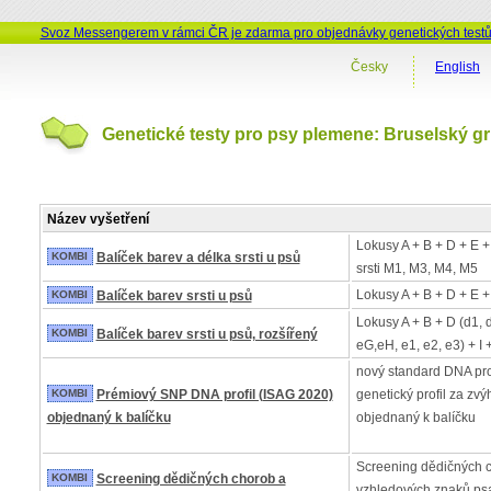
Svoz Messengerem v rámci ČR je zdarma pro objednávky genetických test
Česky
English
Genetické testy pro psy plemene: Bruselský gr
Název vyšetření
Lokusy A + B + D + E +
KOMBI
Balíček barev a délka srsti u psů
srsti M1, M3, M4, M5
Lokusy A + B + D + E +
KOMBI
Balíček barev srsti u psů
Lokusy A + B + D (d1, 
KOMBI
Balíček barev srsti u psů, rozšířený
eG,eH, e1, e2, e3) + I 
nový standard DNA pro
KOMBI
Prémiový SNP DNA profil (ISAG 2020)
genetický profil za z
objednaný k balíčku
objednaný k balíčku
Screening dědičných 
KOMBI
Screening dědičných chorob a
vzhledových znaků psa