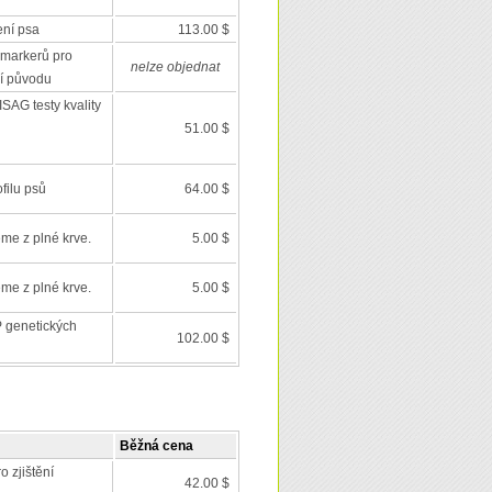
ení psa
113.00 $
markerů pro
nelze objednat
í původu
SAG testy kvality
51.00 $
filu psů
64.00 $
eme z plné krve.
5.00 $
eme z plné krve.
5.00 $
 genetických
102.00 $
Běžná cena
o zjištění
42.00 $