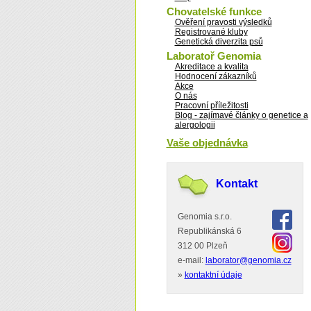
Chovatelské funkce
Ověření pravosti výsledků
Registrované kluby
Genetická diverzita psů
Laboratoř Genomia
Akreditace a kvalita
Hodnocení zákazníků
Akce
O nás
Pracovní příležitosti
Blog - zajímavé články o genetice a
alergologii
Vaše objednávka
Kontakt
Genomia s.r.o.
Republikánská 6
312 00 Plzeň
e-mail:
laborator@genomia.cz
»
kontaktní údaje