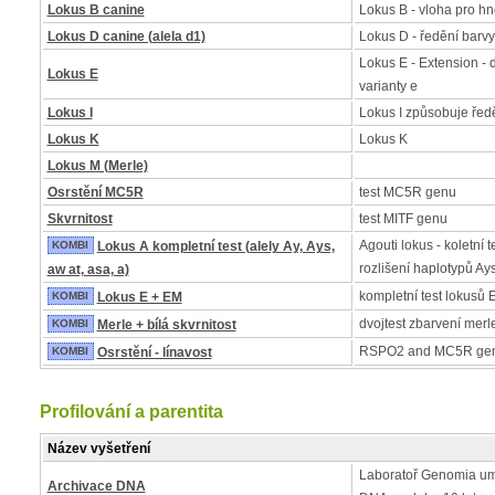
Lokus B canine
Lokus B - vloha pro h
Lokus D canine (alela d1)
Lokus D - ředění barvy
Lokus E - Extension - 
Lokus E
varianty e
Lokus I
Lokus I způsobuje řed
Lokus K
Lokus K
Lokus M (Merle)
Osrstění MC5R
test MC5R genu
Skvrnitost
test MITF genu
Agouti lokus - koletní t
KOMBI
Lokus A kompletní test (alely Ay, Ays,
rozlišení haplotypů Ay
aw at, asa, a)
kompletní test lokusů 
KOMBI
Lokus E + EM
dvojtest zbarvení merle 
KOMBI
Merle + bílá skvrnitost
RSPO2 and MC5R ge
KOMBI
Osrstění - línavost
Profilování a parentita
Název vyšetření
Laboratoř Genomia um
Archivace DNA