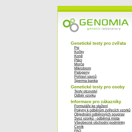
Genetické testy pro zvířata
Psi
Kočky
Koně
Ptáci
Morče
Mikrobiom
Patogeny
Pohlaví savců
Sperma banka
Genetické testy pro osoby
Testy otcovství
Odběr vzorku
Informace pro zákazníky
Formuláře ke stažení
Pokyny k odběrům zvířecích vzorků
Objednání odběrových souprav
Svoz vzorků - odběrná místa
Všeobecné obchodní podmínky
Ceník
FAQ