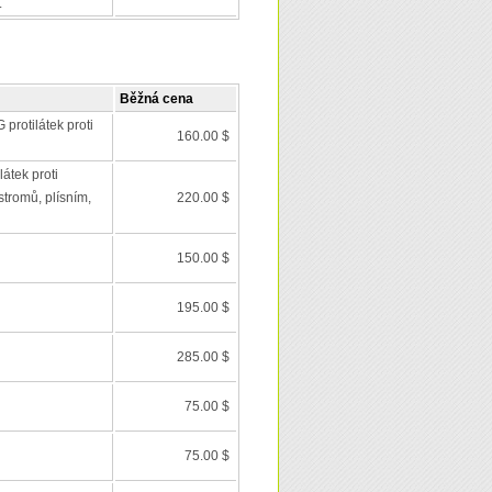
.
Běžná cena
 protilátek proti
160.00 $
látek proti
stromů, plísním,
220.00 $
150.00 $
195.00 $
285.00 $
75.00 $
75.00 $