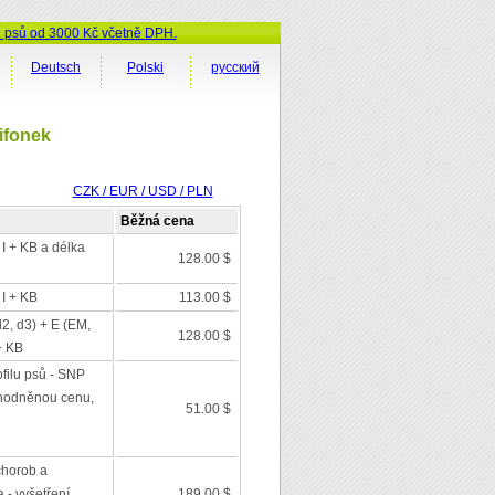
ů psů od 3000 Kč včetně DPH.
Deutsch
Polski
русский
ifonek
CZK / EUR / USD / PLN
Běžná cena
 I + KB a délka
128.00 $
 I + KB
113.00 $
d2, d3) + E (EM,
128.00 $
+ KB
filu psů - SNP
výhodněnou cenu,
51.00 $
chorob a
 - vyšetření
189.00 $