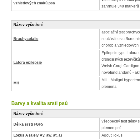
vzhledových znaků psa
zahrnuje 340 markerů
Název vyšetření
asociační test brachycef
Brachycefalie
součástí testu Screen
chorob a vzhledových
Epilepsie typu Lafora u 
drsnosrstých jezevčíků,
Lafora epilepsie
Welsh Corgi Cardigan
novofundlanďanů - akr
MH - Maligní hyperter
MH
plemena
Barvy a kvalita srsti psů
Název vyšetření
všeobecný test délky s
Délka srsti FGF5
plemen psů
Lokus A (alely Ay, aw, at, a)
Agouti lokus