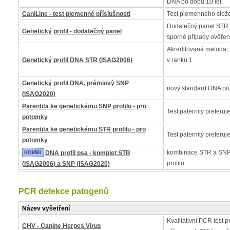
DNA po dobu 10 let.
CaniLine - test plemenné příslušnosti
Test plemenného slož
Dodatečný panel STR 
Genetický profil - dodatečný panel
sporné případy ověřen
Akreditovaná metoda, I
Genetický profil DNA STR (ISAG2006)
v ranku 1
Genetický profil DNA, prémiový SNP
nový standard DNA pro
(ISAG2020)
Parentita ke genetickému SNP profilu - pro
Test paternity preferuj
potomky
Parentita ke genetickému STR profilu - pro
Test paternity preferuj
potomky
kombinace STR a SNP
KOMBI
DNA profil psa - komplet STR
profilů
(ISAG2006) a SNP (ISAG2020)
PCR detekce patogenů
Název vyšetření
Kvalitativní PCR test pr
CHV - Canine Herpes Virus