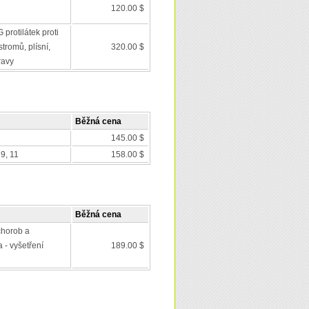
120.00 $
 protilátek proti
tromů, plísní,
320.00 $
ravy
Běžná cena
145.00 $
9, 11
158.00 $
Běžná cena
chorob a
 - vyšetření
189.00 $