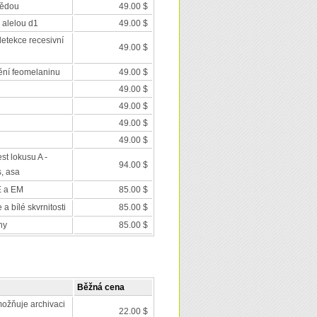
nědou
49.00 $
 alelou d1
49.00 $
detekce recesivní
49.00 $
ění feomelaninu
49.00 $
49.00 $
49.00 $
49.00 $
49.00 $
est lokusu A -
94.00 $
s, asa
E a EM
85.00 $
a bílé skvrnitosti
85.00 $
ny
85.00 $
Běžná cena
ožňuje archivaci
22.00 $