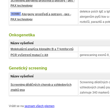
Screening alergenů prostředí a potravy - pes -
PAX technology
detekce psích IgE a IgG
KOMBI
Alergeny prostředí a potravy - pes -
alergenům pylů trav a s
PAX technology
roztočů, parazitů a pot
Onkogenetika
Název vyšetření
Molekulární analýza klonality B a T lymfocytů
PCR vyšetrení mutací c-kit
genescaning exonů 8, 
Genetický screening
Název vyšetření
Screening dědičných 
Screening dědičných chorob a vzhledových
vzhledových znaků psa
znaků psa
zahrnuje 340 markerů
Vrátit se na
seznam všech plemen