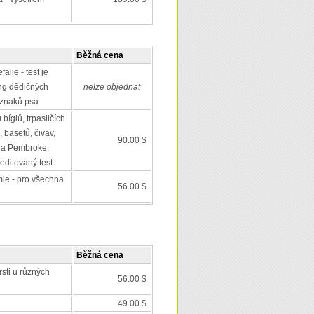
Běžná cena
alie - test je
ing dědičných
nelze objednat
 znaků psa
bíglů, trpasličích
 basetů, čivav,
90.00 $
 a Pembroke,
editovaný test
mie - pro všechna
56.00 $
Běžná cena
rsti u různých
56.00 $
49.00 $