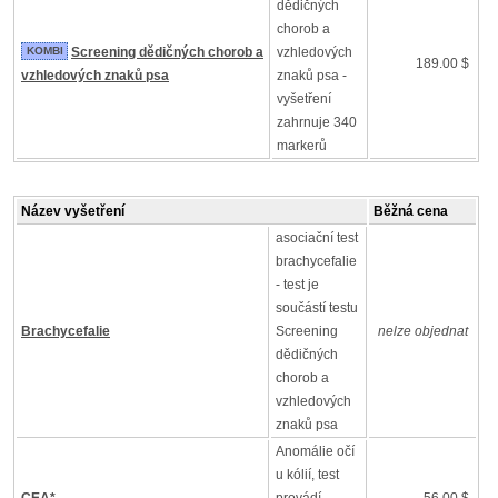
dědičných
chorob a
KOMBI
Screening dědičných chorob a
vzhledových
189.00 $
vzhledových znaků psa
znaků psa -
vyšetření
zahrnuje 340
markerů
Název vyšetření
Běžná cena
asociační test
brachycefalie
- test je
součástí testu
Brachycefalie
Screening
nelze objednat
dědičných
chorob a
vzhledových
znaků psa
Anomálie očí
u kólií, test