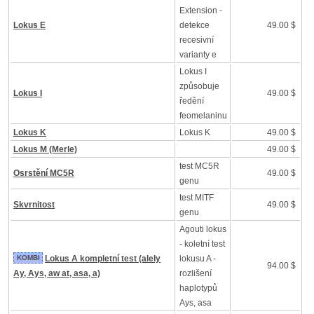
Extension -
Lokus E
detekce
49.00 $
recesivní
varianty e
Lokus I
způsobuje
Lokus I
49.00 $
ředění
feomelaninu
Lokus K
Lokus K
49.00 $
Lokus M (Merle)
49.00 $
test MC5R
Osrstění MC5R
49.00 $
genu
test MITF
Skvrnitost
49.00 $
genu
Agouti lokus
- koletní test
KOMBI
Lokus A kompletní test (alely
lokusu A -
94.00 $
Ay, Ays, aw at, asa, a)
rozlišení
haplotypů
Ays, asa