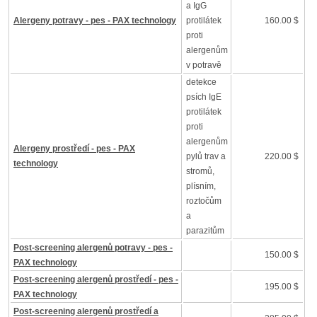
a IgG
Alergeny potravy - pes - PAX technology
protilátek
160.00 $
proti
alergenům
v potravě
detekce
psích IgE
protilátek
proti
alergenům
Alergeny prostředí - pes - PAX
pylů trav a
220.00 $
technology
stromů,
plísním,
roztočům
a
parazitům
Post-screening alergenů potravy - pes -
150.00 $
PAX technology
Post-screening alergenů prostředí - pes -
195.00 $
PAX technology
Post-screening alergenů prostředí a