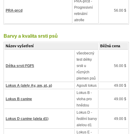
PRA-prcd -
Progresivní
PRA-prcd
56.00 $
retinální
atrofie
Barvy a kvalita srsti psů
Název vyšetření
Běžná cena
všeobecný
test délky
Délka srsti FGF5
srsti u
56.00 $
různých
plemen psů
Lokus A (alely Ay, aw, at, a)
Agouti lokus
49.00 $
Lokus B -
Lokus B canine
vloha pro
49.00 $
hnědou
Lokus D -
Lokus D canine (alela d1)
ředění barvy
49.00 $
alelou d1
Lokus E -