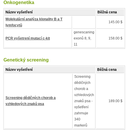
Onkogenetika
Název vyšetření
Běžná cena
Molekulární analýza klonality B a T
145.00 $
lymfocytů
genescaning
PCR vyšetrení mutací c-kit
exonů 8, 9,
158.00 $
11
Genetický screening
Název vyšetření
Běžná cena
Screening
dědičných
chorob a
vzhledových
Screening dědičných chorob a
znaků psa -
189.00 $
vzhledových znaků psa
vyšetření
zahrnuje
340
markerů