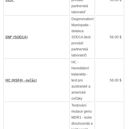
CEA*
provádí
56.00 $
partnerská
laboratoř
Degenerativní
Myelopatie -
detekce
DM* (SOD1A)
SOD1A (test
56.00 $
provádí
partnerská
laboratoř)
HC -
Hereditární
katarakta -
HC (HSF4) - ovčáci
test pro
56.00 $
australské a
americké
ovčáky
Testování
mutace genu
MDR1 - kolie
dlouhosrstá a