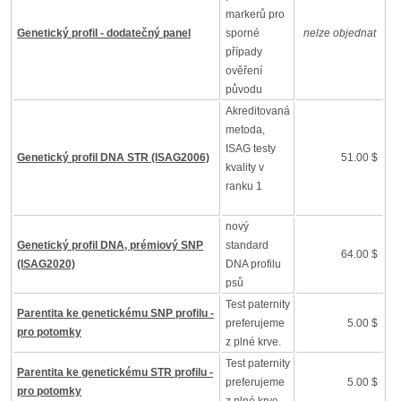
markerů pro
Genetický profil - dodatečný panel
sporné
nelze objednat
případy
ověření
původu
Akreditovaná
metoda,
ISAG testy
Genetický profil DNA STR (ISAG2006)
51.00 $
kvality v
ranku 1
nový
Genetický profil DNA, prémiový SNP
standard
64.00 $
(ISAG2020)
DNA profilu
psů
Test paternity
Parentita ke genetickému SNP profilu -
preferujeme
5.00 $
pro potomky
z plné krve.
Test paternity
Parentita ke genetickému STR profilu -
preferujeme
5.00 $
pro potomky