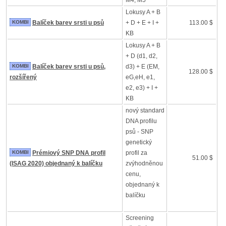
M4, M5
Lokusy A + B
KOMBI
Balíček barev srsti u psů
+ D + E + I +
113.00 $
KB
Lokusy A + B
+ D (d1, d2,
KOMBI
Balíček barev srsti u psů,
d3) + E (EM,
128.00 $
rozšířený
eG,eH, e1,
e2, e3) + I +
KB
nový standard
DNA profilu
psů - SNP
genetický
KOMBI
Prémiový SNP DNA profil
profil za
51.00 $
(ISAG 2020) objednaný k balíčku
zvýhodněnou
cenu,
objednaný k
balíčku
Screening