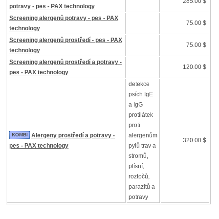
285.00 $
potravy - pes - PAX technology
Screening alergenů potravy - pes - PAX
75.00 $
technology
Screening alergenů prostředí - pes - PAX
75.00 $
technology
Screening alergenů prostředí a potravy -
120.00 $
pes - PAX technology
detekce
psích IgE
a IgG
protilátek
proti
KOMBI
Alergeny prostředí a potravy -
alergenům
320.00 $
pes - PAX technology
pylů trav a
stromů,
plísní,
roztočů,
parazitů a
potravy