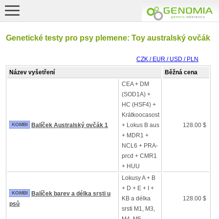
Genetické testy pro psy plemene: Toy australský ovčák
CZK / EUR / USD / PLN
Název vyšetření
Běžná cena
CEA + DM
(SOD1A) +
HC (HSF4) +
Krátkoocasost
KOMBI
Balíček Australský ovčák 1
+ Lokus B aus
128.00 $
+ MDR1 +
NCL6 + PRA-
prcd + CMR1
+ HUU
Lokusy A + B
+ D + E + I +
KOMBI
Balíček barev a délka srsti u
KB a délka
128.00 $
psů
srsti M1, M3,