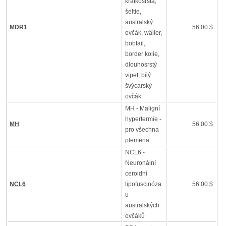
krátkosrstá,
šeltie,
australský
MDR1
56.00 $
ovčák, wäller,
bobtail,
border kolie,
dlouhosrstý
vipet, bílý
švýcarský
ovčák
MH - Maligní
hypertermie -
MH
56.00 $
pro všechna
plemena
NCL6 -
Neuronální
ceroidní
NCL6
lipofuscinóza
56.00 $
u
australských
ovčáků