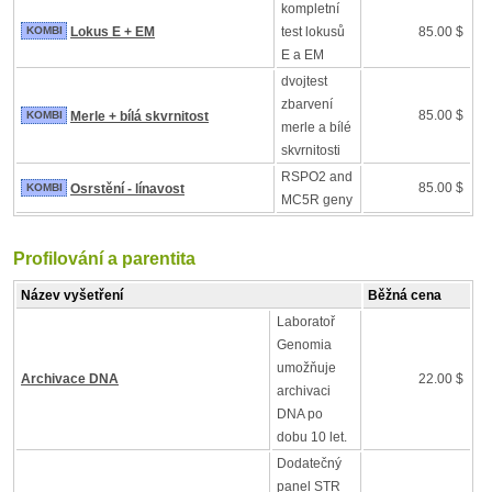
kompletní
KOMBI
Lokus E + EM
test lokusů
85.00 $
E a EM
dvojtest
zbarvení
85.00 $
KOMBI
Merle + bílá skvrnitost
merle a bílé
skvrnitosti
RSPO2 and
85.00 $
KOMBI
Osrstění - línavost
MC5R geny
Profilování a parentita
Název vyšetření
Běžná cena
Laboratoř
Genomia
umožňuje
Archivace DNA
22.00 $
archivaci
DNA po
dobu 10 let.
Dodatečný
panel STR