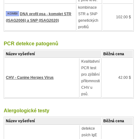
z plné krve.
kombinace
KOMBI
DNA profil psa - komplet STR
STR a SNP
102.00 $
(ISAG2006) a SNP (ISAG2020)
genetických
profilů
PCR detekce patogenů
Název vyšetření
Běžná cena
Kvalitativní
PCR test
pro zjištění
CHV - Canine Herpes Virus
42.00 $
přítomnosti
CHV u
psů.
Alergologické testy
Název vyšetření
Běžná cena
detekce
psích IgE