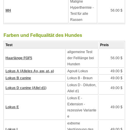
Maligne
Hyperthermie -
MH
56.00 $
Test für alle
Rassen
Farben und Fellqualität des Hundes
Test
Preis
allgemeine Test
Haarlänge FGF5
der Felllänge bei
56.00 $
Hunden
Lokus A (Alleles Ay, aw, at, a)
Agouti Lokus
49.00 $
Lokus B canine
Lokus B - Braun
49.00 $
Lokus D - Dilution,
Lokus D canine (Allel d1)
49.00 $
Allel d1
Lokus E -
Extension -
Lokus E
49.00 $
rezessive Variante
e
extreme
Lokus I
Verdünnung des
49.00 $