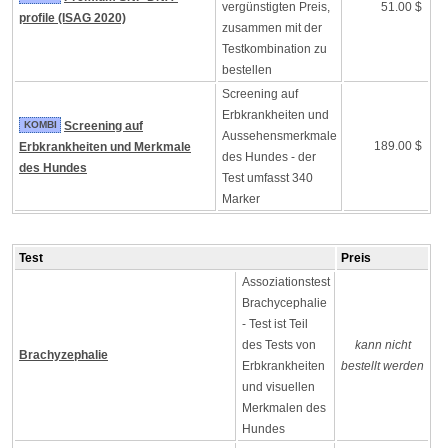
vergünstigten Preis,
51.00 $
profile (ISAG 2020)
zusammen mit der
Testkombination zu
bestellen
Screening auf
Erbkrankheiten und
KOMBI
Screening auf
Aussehensmerkmale
189.00 $
Erbkrankheiten und Merkmale
des Hundes - der
des Hundes
Test umfasst 340
Marker
Test
Preis
Assoziationstest
Brachycephalie
- Test ist Teil
des Tests von
kann nicht
Brachyzephalie
Erbkrankheiten
bestellt werden
und visuellen
Merkmalen des
Hundes