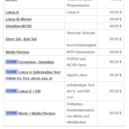
Phäomelanins
Lokus K
Lokus K
49.00 $
Lokus M (Merle)
49.00 $
Shedding MC5R
49.00 $
Short tail / Bob tail
Short Tail - Bob Tail
-
56.00 $
Kurzschwänzigkeit
Weiße Flecken
MITF-Genanalyse
49.00 $
RSPO2 und
85.00 $
KOMBI
Furnishing - Shedding
MC5R Gens
KOMBI
Lokus A Vollständige Test
Agouti Lokus
94.00 $
(Allele Ay, Ays, aw at, asa, a)
vollständiger Test
KOMBI
Lokus E + EM
der E- und EM-
85.00 $
Loci
Fellfarben-
Kombinationstest
85.00 $
KOMBI
Merle + Weiße Flecken
von Merle und
Weißflecken