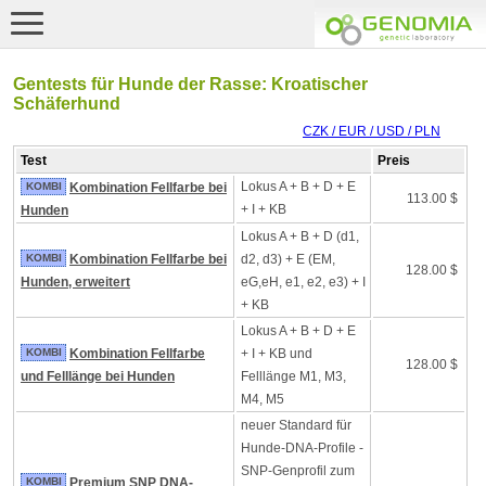
Gentests für Hunde der Rasse: Kroatischer
Schäferhund
CZK / EUR / USD / PLN
Test
Preis
Lokus A + B + D + E
KOMBI
Kombination Fellfarbe bei
113.00 $
+ I + KB
Hunden
Lokus A + B + D (d1,
KOMBI
Kombination Fellfarbe bei
d2, d3) + E (EM,
128.00 $
Hunden, erweitert
eG,eH, e1, e2, e3) + I
+ KB
Lokus A + B + D + E
KOMBI
Kombination Fellfarbe
+ I + KB und
128.00 $
und Felllänge bei Hunden
Felllänge M1, M3,
M4, M5
neuer Standard für
Hunde-DNA-Profile -
SNP-Genprofil zum
KOMBI
Premium SNP DNA-