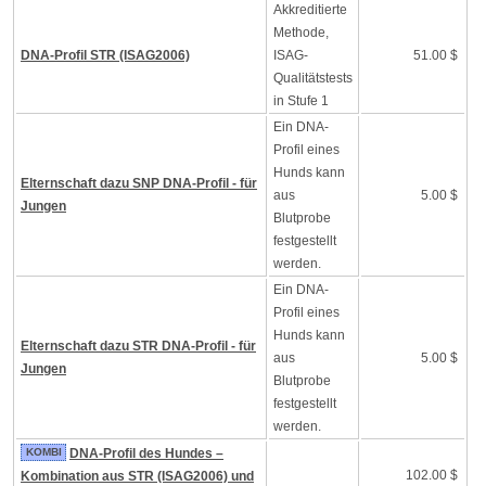
Akkreditierte
Methode,
DNA-Profil STR (ISAG2006)
ISAG-
51.00 $
Qualitätstests
in Stufe 1
Ein DNA-
Profil eines
Hunds kann
Elternschaft dazu SNP DNA-Profil - für
aus
5.00 $
Jungen
Blutprobe
festgestellt
werden.
Ein DNA-
Profil eines
Hunds kann
Elternschaft dazu STR DNA-Profil - für
aus
5.00 $
Jungen
Blutprobe
festgestellt
werden.
KOMBI
DNA-Profil des Hundes –
102.00 $
Kombination aus STR (ISAG2006) und