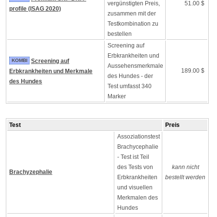
vergünstigten Preis,
51.00 $
profile (ISAG 2020)
zusammen mit der
Testkombination zu
bestellen
Screening auf
Erbkrankheiten und
KOMBI
Screening auf
Aussehensmerkmale
189.00 $
Erbkrankheiten und Merkmale
des Hundes - der
des Hundes
Test umfasst 340
Marker
Test
Preis
Assoziationstest
Brachycephalie
- Test ist Teil
des Tests von
kann nicht
Brachyzephalie
Erbkrankheiten
bestellt werden
und visuellen
Merkmalen des
Hundes