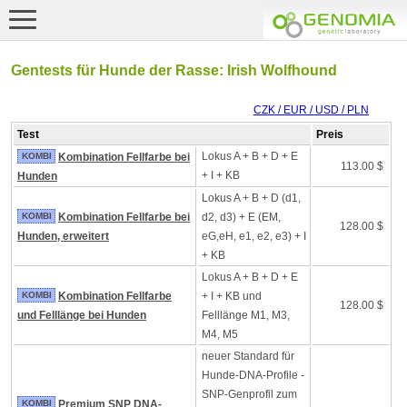
Gentests für Hunde der Rasse: Irish Wolfhound
CZK / EUR / USD / PLN
Test
Preis
Lokus A + B + D + E
KOMBI
Kombination Fellfarbe bei
113.00 $
+ I + KB
Hunden
Lokus A + B + D (d1,
KOMBI
Kombination Fellfarbe bei
d2, d3) + E (EM,
128.00 $
Hunden, erweitert
eG,eH, e1, e2, e3) + I
+ KB
Lokus A + B + D + E
KOMBI
Kombination Fellfarbe
+ I + KB und
128.00 $
und Felllänge bei Hunden
Felllänge M1, M3,
M4, M5
neuer Standard für
Hunde-DNA-Profile -
SNP-Genprofil zum
KOMBI
Premium SNP DNA-