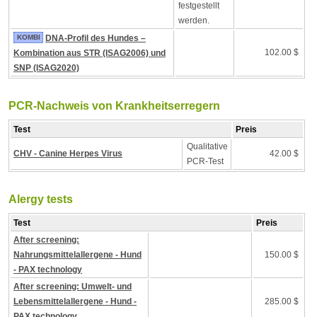
festgestellt
werden.
KOMBI
DNA-Profil des Hundes –
102.00 $
Kombination aus STR (ISAG2006) und
SNP (ISAG2020)
PCR-Nachweis von Krankheitserregern
Test
Preis
Qualitative
CHV - Canine Herpes Virus
42.00 $
PCR-Test
Alergy tests
Test
Preis
After screening:
Nahrungsmittelallergene - Hund
150.00 $
- PAX technology
After screening: Umwelt- und
Lebensmittelallergene - Hund -
285.00 $
PAX technology