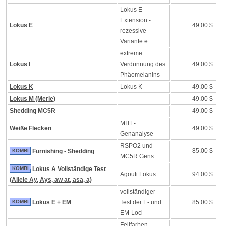
Lokus E -
Extension -
Lokus E
49.00 $
rezessive
Variante e
extreme
Lokus I
Verdünnung des
49.00 $
Phäomelanins
Lokus K
Lokus K
49.00 $
Lokus M (Merle)
49.00 $
Shedding MC5R
49.00 $
MITF-
Weiße Flecken
49.00 $
Genanalyse
RSPO2 und
85.00 $
KOMBI
Furnishing - Shedding
MC5R Gens
KOMBI
Lokus A Vollständige Test
Agouti Lokus
94.00 $
(Allele Ay, Ays, aw at, asa, a)
vollständiger
KOMBI
Lokus E + EM
Test der E- und
85.00 $
EM-Loci
Fellfarben-