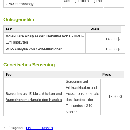
Nahrungsmittelallergene
- PAX technology
Onkogenetika
Test
Preis
Molekulare Analyse der Klonalität von B- und T-
145.00 $
Lymphozyten
PCR-Analyse von c-kit-Mutationen
158.00 $
Genetisches Screening
Test
Preis
Screening auf
Erbkrankheiten und
Screening auf Erbkrankheiten und
Aussehensmerkmale
189.00 $
Aussehensmerkmale des Hundes
des Hundes - der
Test umfasst 340
Marker
Zurückgehen:
Liste der Rassen