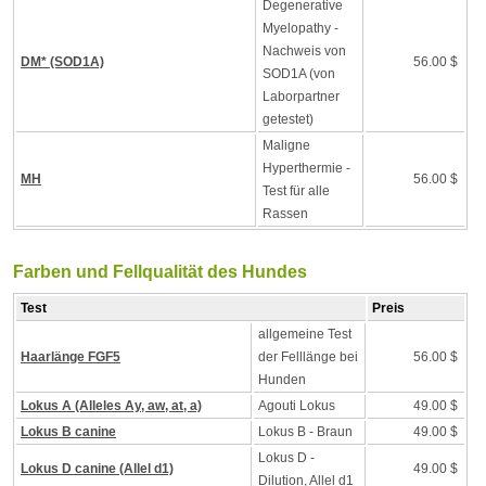
Degenerative
Myelopathy -
Nachweis von
DM* (SOD1A)
56.00 $
SOD1A (von
Laborpartner
getestet)
Maligne
Hyperthermie -
MH
56.00 $
Test für alle
Rassen
Farben und Fellqualität des Hundes
Test
Preis
allgemeine Test
Haarlänge FGF5
der Felllänge bei
56.00 $
Hunden
Lokus A (Alleles Ay, aw, at, a)
Agouti Lokus
49.00 $
Lokus B canine
Lokus B - Braun
49.00 $
Lokus D -
Lokus D canine (Allel d1)
49.00 $
Dilution, Allel d1