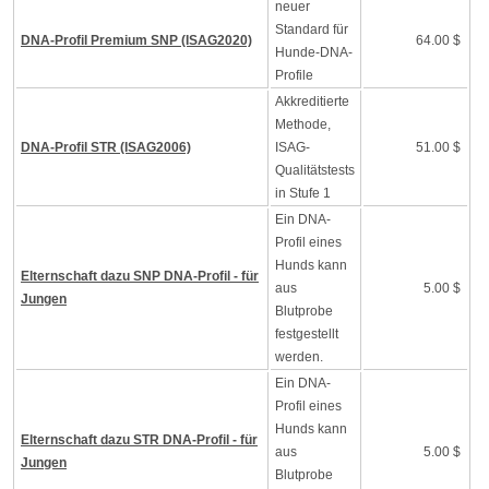
neuer
Standard für
DNA-Profil Premium SNP (ISAG2020)
64.00 $
Hunde-DNA-
Profile
Akkreditierte
Methode,
DNA-Profil STR (ISAG2006)
ISAG-
51.00 $
Qualitätstests
in Stufe 1
Ein DNA-
Profil eines
Hunds kann
Elternschaft dazu SNP DNA-Profil - für
aus
5.00 $
Jungen
Blutprobe
festgestellt
werden.
Ein DNA-
Profil eines
Hunds kann
Elternschaft dazu STR DNA-Profil - für
aus
5.00 $
Jungen
Blutprobe