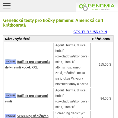
Genetické testy pro kočky plemene: Americká curl
krátkosrstá
CZK / EUR / USD / PLN
Název vyšetření
Běžná cena
Agouti, burma, diluce,
hnědá
(čokoládová/skořicová),
KOMBI
Balíček pro zbarvení a
mink, siamská,
115.00 $
délku srsti koček XXL
albinismus, amebr,
zlatá, měděná, délka
srsti, lokus W, vzory
blotched tabby a ticked
Agouti, burma, diluce,
KOMBI
Balíček pro zbarvení
hnědá
84.00 $
srsti
(čokoládová/skořicová),
mink, siamská
Screening dědičných
KOMBI
Screening dědičných