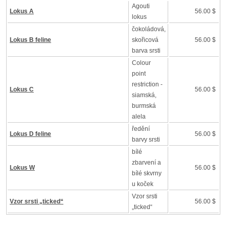
Agouti
Lokus A
56.00 $
lokus
čokoládová,
Lokus B feline
skořicová
56.00 $
barva srsti
Colour
point
restriction -
Lokus C
56.00 $
siamská,
burmská
alela
ředění
Lokus D feline
56.00 $
barvy srsti
bílé
zbarvení a
Lokus W
56.00 $
bílé skvrny
u koček
Vzor srsti
Vzor srsti „ticked“
56.00 $
„ticked“