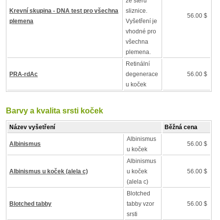
ze stěru
Krevní skupina - DNA test pro všechna
sliznice.
56.00 $
plemena
Vyšetření je
vhodné pro
všechna
plemena.
Retinální
PRA-rdAc
degenerace
56.00 $
u koček
Barvy a kvalita srsti koček
Název vyšetření
Běžná cena
Albinismus
Albinismus
56.00 $
u koček
Albinismus
Albinismus u koček (alela c)
u koček
56.00 $
(alela c)
Blotched
Blotched tabby
tabby vzor
56.00 $
srsti