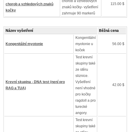
chorob a vzhledových
115.00 $
chorob a vzhledových znaků
znaků kočky- vyšetření
kočky
zahrnuje 90 markerů
Název vyšetření
Běžná cena
Kongenitální
Kongenitální myotonie
myotonie u
56.00 $
koček
Test krevní
skupiny také
ze stěru
sliznice.
Krevní skupina - DNA test (není pro
Vyšetření
42.00 $
RAG a TUA)
není vhodné
pro kočky
ragdoll a pro
turecké
angory.
Test krevní
skupiny také