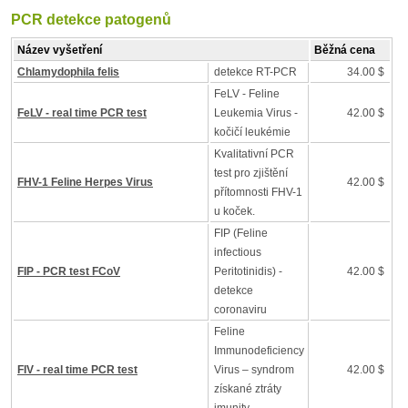
PCR detekce patogenů
Název vyšetření
Běžná cena
Chlamydophila felis
detekce RT-PCR
34.00 $
FeLV - Feline
FeLV - real time PCR test
Leukemia Virus -
42.00 $
kočičí leukémie
Kvalitativní PCR
test pro zjištění
FHV-1 Feline Herpes Virus
42.00 $
přítomnosti FHV-1
u koček.
FIP (Feline
infectious
FIP - PCR test FCoV
Peritotinidis) -
42.00 $
detekce
coronaviru
Feline
Immunodeficiency
FIV - real time PCR test
Virus – syndrom
42.00 $
získané ztráty