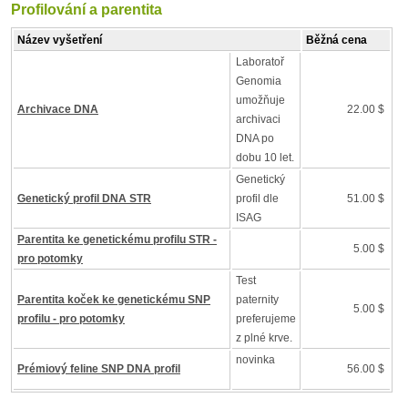
Profilování a parentita
Název vyšetření
Běžná cena
Laboratoř
Genomia
umožňuje
Archivace DNA
22.00 $
archivaci
DNA po
dobu 10 let.
Genetický
Genetický profil DNA STR
profil dle
51.00 $
ISAG
Parentita ke genetickému profilu STR -
5.00 $
pro potomky
Test
Parentita koček ke genetickému SNP
paternity
5.00 $
profilu - pro potomky
preferujeme
z plné krve.
novinka
Prémiový feline SNP DNA profil
56.00 $