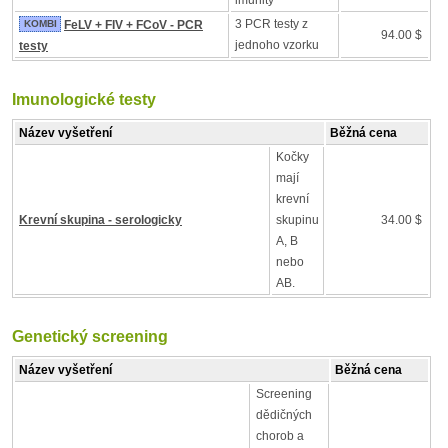
imunity
3 PCR testy z
KOMBI
FeLV + FIV + FCoV - PCR
94.00 $
jednoho vzorku
testy
Imunologické testy
Název vyšetření
Běžná cena
Kočky
mají
krevní
Krevní skupina - serologicky
skupinu
34.00 $
A, B
nebo
AB.
Genetický screening
Název vyšetření
Běžná cena
Screening
dědičných
chorob a