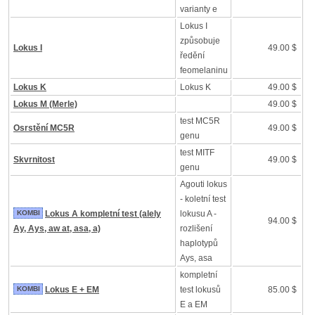
varianty e
Lokus I
způsobuje
Lokus I
49.00 $
ředění
feomelaninu
Lokus K
Lokus K
49.00 $
Lokus M (Merle)
49.00 $
test MC5R
Osrstění MC5R
49.00 $
genu
test MITF
Skvrnitost
49.00 $
genu
Agouti lokus
- koletní test
KOMBI
Lokus A kompletní test (alely
lokusu A -
94.00 $
Ay, Ays, aw at, asa, a)
rozlišení
haplotypů
Ays, asa
kompletní
KOMBI
Lokus E + EM
test lokusů
85.00 $
E a EM