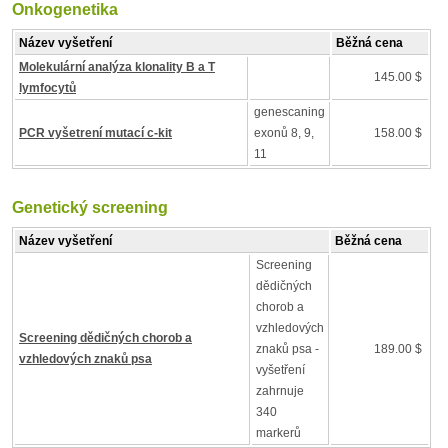
Onkogenetika
Název vyšetření
Běžná cena
Molekulární analýza klonality B a T
145.00 $
lymfocytů
genescaning
PCR vyšetrení mutací c-kit
exonů 8, 9,
158.00 $
11
Genetický screening
Název vyšetření
Běžná cena
Screening
dědičných
chorob a
vzhledových
Screening dědičných chorob a
znaků psa -
189.00 $
vzhledových znaků psa
vyšetření
zahrnuje
340
markerů