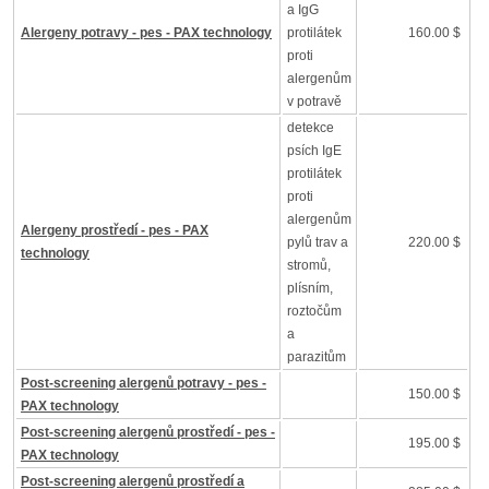
a IgG
Alergeny potravy - pes - PAX technology
protilátek
160.00 $
proti
alergenům
v potravě
detekce
psích IgE
protilátek
proti
alergenům
Alergeny prostředí - pes - PAX
pylů trav a
220.00 $
technology
stromů,
plísním,
roztočům
a
parazitům
Post-screening alergenů potravy - pes -
150.00 $
PAX technology
Post-screening alergenů prostředí - pes -
195.00 $
PAX technology
Post-screening alergenů prostředí a