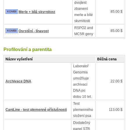
dvojtest
zbarvení
85.00 $
KOMBI
Merle + bílá skvrnitost
merle a bílé
skvrnitosti
RSPO2 and
85.00 $
KOMBI
Osrstění - línavost
MC5R geny
Profilování a parentita
Název vyšetření
Běžná cena
Laboratoř
Genomia
umožňuje
Archivace DNA
22.00 $
archivaci
DNA po
dobu 10 let.
Test
CaniLine - test plemenné příslušnosti
plemenného
113.00 $
složení psa
Dodatečný
panel STR