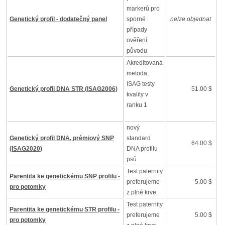
markerů pro
Genetický profil - dodatečný panel
sporné
nelze objednat
případy
ověření
původu
Akreditovaná
metoda,
ISAG testy
Genetický profil DNA STR (ISAG2006)
51.00 $
kvality v
ranku 1
nový
Genetický profil DNA, prémiový SNP
standard
64.00 $
(ISAG2020)
DNA profilu
psů
Test paternity
Parentita ke genetickému SNP profilu -
preferujeme
5.00 $
pro potomky
z plné krve.
Test paternity
Parentita ke genetickému STR profilu -
preferujeme
5.00 $
pro potomky