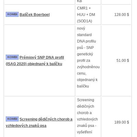
KB
CMR1 +
KOMBI
Balíček Boerboel
HUU + DM
128.00 $
(SOD1A)
nový
standard
DNA profilu
psů - SNP
genetický
KOMBI
Prémiový SNP DNA profil
profil za
51.00 $
(ISAG 2020) objednaný k balíčku
zvýhodněnou
cenu,
objednaný k
balíčku
Screening
dědičných
chorob a
KOMBI
Screening dědičných chorob a
vzhledových
189.00 $
vzhledových znaků psa
znaků psa -
vyšetření