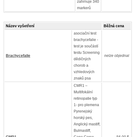
zahrnuje 340
markerů
Název vyšetření
Běžná cena
asociační test
brachycefalie -
test je součástí
testu Screening
Brachycefalie
nelze objednat
dědičných
chorob a
vzhledových
znaků psa
CMR1 –
Multifokální
retinopatie typ
1- pro plemena
Pyrenejský
horský pes,
Anglický mastiff,
Bulmastiff,