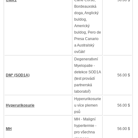
CMR1
Cane Corso,
56.00 $
Bordeauxská
doga, Anglický
buldog,
Americký
buldog, Pero de
Presa Canario
a Australský
ovčák!
Degenerativní
Myelopatie -
detekce SOD1A
DM* (SOD1A)
56.00 $
(test provádí
partnerská
laboratoř)
Hyperurikosurie
Hyperurikosurie
u více plemen
56.00 $
psů
MH - Maligní
hypertermie -
MH
56.00 $
pro všechna