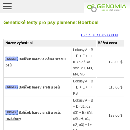
Genetické testy pro psy plemene: Boerboel
CZK / EUR / USD / PLN
Název vyšetření
Běžná cena
Lokusy A + B
+ D + E + I +
KOMBI
Balíček barev a délka srsti u
KB a délka
128.00 $
psů
srsti M1, M3,
M4, M5
Lokusy A + B
KOMBI
Balíček barev srsti u psů
+ D + E + I +
113.00 $
KB
Lokusy A + B
+ D (d1, d2,
KOMBI
Balíček barev srsti u psů,
d3) + E (EM,
128.00 $
rozšířený
eG,eH, e1,
e2, e3) + I +