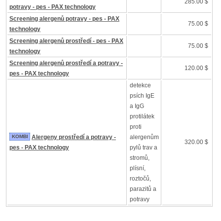
285.00 $
potravy - pes - PAX technology
Screening alergenů potravy - pes - PAX
75.00 $
technology
Screening alergenů prostředí - pes - PAX
75.00 $
technology
Screening alergenů prostředí a potravy -
120.00 $
pes - PAX technology
detekce
psích IgE
a IgG
protilátek
proti
KOMBI
Alergeny prostředí a potravy -
alergenům
320.00 $
pes - PAX technology
pylů trav a
stromů,
plísní,
roztočů,
parazitů a
potravy