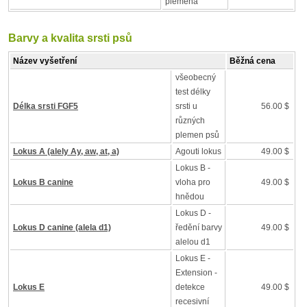
plemena
Barvy a kvalita srsti psů
Název vyšetření
Běžná cena
všeobecný
test délky
Délka srsti FGF5
srsti u
56.00 $
různých
plemen psů
Lokus A (alely Ay, aw, at, a)
Agouti lokus
49.00 $
Lokus B -
Lokus B canine
vloha pro
49.00 $
hnědou
Lokus D -
Lokus D canine (alela d1)
ředění barvy
49.00 $
alelou d1
Lokus E -
Extension -
Lokus E
detekce
49.00 $
recesivní