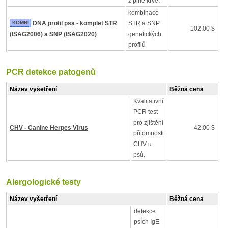
z plné krve.
kombinace
KOMBI
DNA profil psa - komplet STR
STR a SNP
102.00 $
(ISAG2006) a SNP (ISAG2020)
genetických
profilů
PCR detekce patogenů
Název vyšetření
Běžná cena
Kvalitativní
PCR test
pro zjištění
CHV - Canine Herpes Virus
42.00 $
přítomnosti
CHV u
psů.
Alergologické testy
Název vyšetření
Běžná cena
detekce
psích IgE