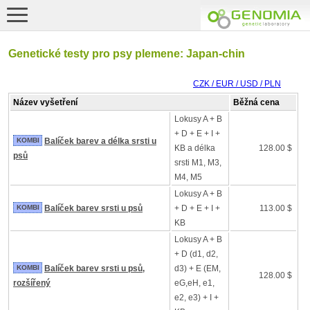
Genetické testy pro psy plemene: Japan-chin
CZK / EUR / USD / PLN
Název vyšetření
Běžná cena
Lokusy A + B
+ D + E + I +
KOMBI
Balíček barev a délka srsti u
KB a délka
128.00 $
psů
srsti M1, M3,
M4, M5
Lokusy A + B
KOMBI
Balíček barev srsti u psů
+ D + E + I +
113.00 $
KB
Lokusy A + B
+ D (d1, d2,
KOMBI
Balíček barev srsti u psů,
d3) + E (EM,
128.00 $
rozšířený
eG,eH, e1,
e2, e3) + I +