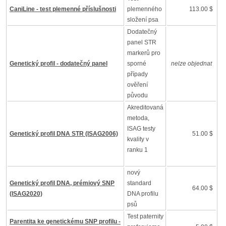
CaniLine - test plemenné příslušnosti
plemenného
113.00 $
složení psa
Dodatečný
panel STR
markerů pro
Genetický profil - dodatečný panel
sporné
nelze objednat
případy
ověření
původu
Akreditovaná
metoda,
ISAG testy
Genetický profil DNA STR (ISAG2006)
51.00 $
kvality v
ranku 1
nový
Genetický profil DNA, prémiový SNP
standard
64.00 $
(ISAG2020)
DNA profilu
psů
Test paternity
Parentita ke genetickému SNP profilu -