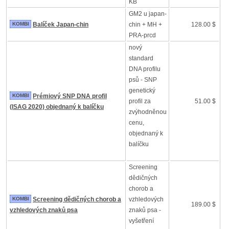
KB
GM2 u japan-
KOMBI
Balíček Japan-chin
chin + MH +
128.00 $
PRA-prcd
nový
standard
DNA profilu
psů - SNP
genetický
KOMBI
Prémiový SNP DNA profil
profil za
51.00 $
(ISAG 2020) objednaný k balíčku
zvýhodněnou
cenu,
objednaný k
balíčku
Screening
dědičných
chorob a
KOMBI
Screening dědičných chorob a
vzhledových
189.00 $
vzhledových znaků psa
znaků psa -
vyšetření