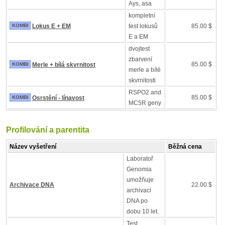
Ays, asa
kompletní
KOMBI
Lokus E + EM
test lokusů
85.00 $
E a EM
dvojtest
zbarvení
85.00 $
KOMBI
Merle + bílá skvrnitost
merle a bílé
skvrnitosti
RSPO2 and
85.00 $
KOMBI
Osrstění - línavost
MC5R geny
Profilování a parentita
Název vyšetření
Běžná cena
Laboratoř
Genomia
umožňuje
Archivace DNA
22.00 $
archivaci
DNA po
dobu 10 let.
Test