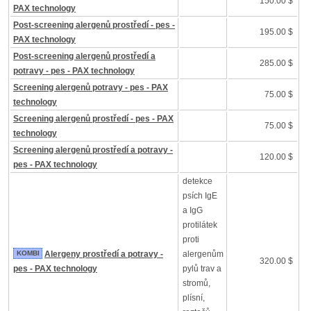
150.00 $
PAX technology
Post-screening alergenů prostředí - pes -
195.00 $
PAX technology
Post-screening alergenů prostředí a
285.00 $
potravy - pes - PAX technology
Screening alergenů potravy - pes - PAX
75.00 $
technology
Screening alergenů prostředí - pes - PAX
75.00 $
technology
Screening alergenů prostředí a potravy -
120.00 $
pes - PAX technology
detekce
psích IgE
a IgG
protilátek
proti
KOMBI
Alergeny prostředí a potravy -
alergenům
320.00 $
pes - PAX technology
pylů trav a
stromů,
plísní,