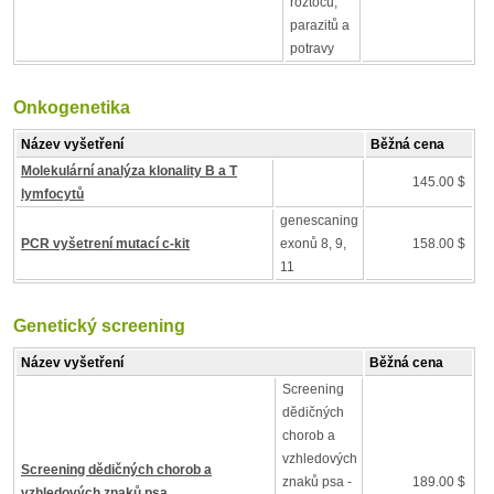
roztočů,
parazitů a
potravy
Onkogenetika
Název vyšetření
Běžná cena
Molekulární analýza klonality B a T
145.00 $
lymfocytů
genescaning
PCR vyšetrení mutací c-kit
exonů 8, 9,
158.00 $
11
Genetický screening
Název vyšetření
Běžná cena
Screening
dědičných
chorob a
vzhledových
Screening dědičných chorob a
znaků psa -
189.00 $
vzhledových znaků psa