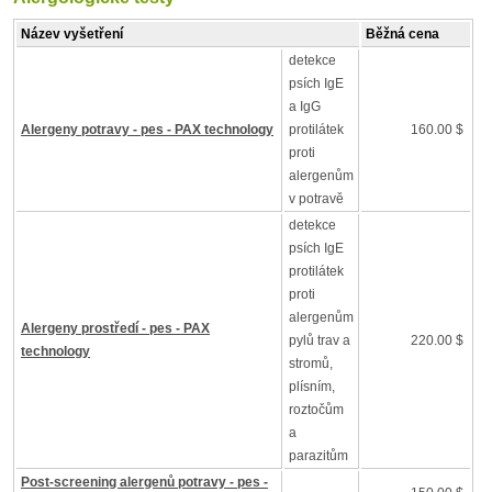
Název vyšetření
Běžná cena
detekce
psích IgE
a IgG
Alergeny potravy - pes - PAX technology
protilátek
160.00 $
proti
alergenům
v potravě
detekce
psích IgE
protilátek
proti
alergenům
Alergeny prostředí - pes - PAX
pylů trav a
220.00 $
technology
stromů,
plísním,
roztočům
a
parazitům
Post-screening alergenů potravy - pes -