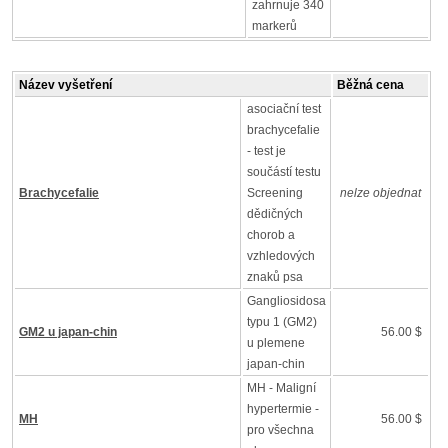
zahrnuje 340
markerů
Název vyšetření
Běžná cena
asociační test
brachycefalie
- test je
součástí testu
Brachycefalie
Screening
nelze objednat
dědičných
chorob a
vzhledových
znaků psa
Gangliosidosa
typu 1 (GM2)
GM2 u japan-chin
56.00 $
u plemene
japan-chin
MH - Maligní
hypertermie -
MH
56.00 $
pro všechna