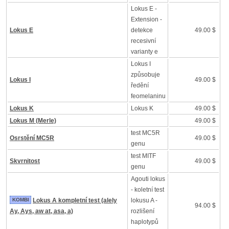
Lokus E -
Extension -
Lokus E
detekce
49.00 $
recesivní
varianty e
Lokus I
způsobuje
Lokus I
49.00 $
ředění
feomelaninu
Lokus K
Lokus K
49.00 $
Lokus M (Merle)
49.00 $
test MC5R
Osrstění MC5R
49.00 $
genu
test MITF
Skvrnitost
49.00 $
genu
Agouti lokus
- koletní test
KOMBI
Lokus A kompletní test (alely
lokusu A -
94.00 $
Ay, Ays, aw at, asa, a)
rozlišení
haplotypů