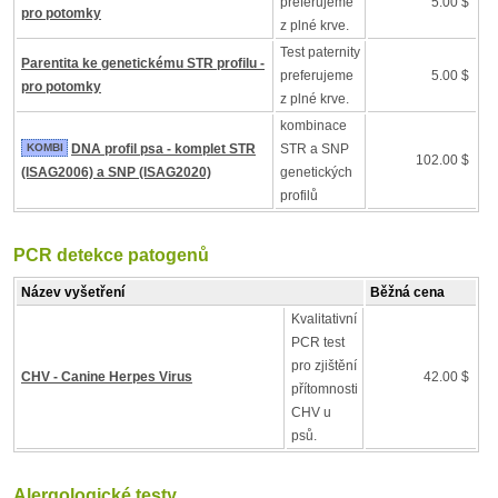
preferujeme
5.00 $
pro potomky
z plné krve.
Test paternity
Parentita ke genetickému STR profilu -
preferujeme
5.00 $
pro potomky
z plné krve.
kombinace
KOMBI
DNA profil psa - komplet STR
STR a SNP
102.00 $
(ISAG2006) a SNP (ISAG2020)
genetických
profilů
PCR detekce patogenů
Název vyšetření
Běžná cena
Kvalitativní
PCR test
pro zjištění
CHV - Canine Herpes Virus
42.00 $
přítomnosti
CHV u
psů.
Alergologické testy