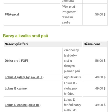
plemena
PRA-prcd -
Progresivní
PRA-prcd
56.00 $
retinální
atrofie
Barvy a kvalita srsti psů
Název vyšetření
Běžná cena
všeobecný
test délky
Délka srsti FGF5
srsti u
56.00 $
různých
plemen psů
Lokus A (alely Ay, aw, at, a)
Agouti lokus
49.00 $
Lokus B -
Lokus B canine
vloha pro
49.00 $
hnědou
Lokus D -
Lokus D canine (alela d1)
ředění barvy
49.00 $
alelou d1