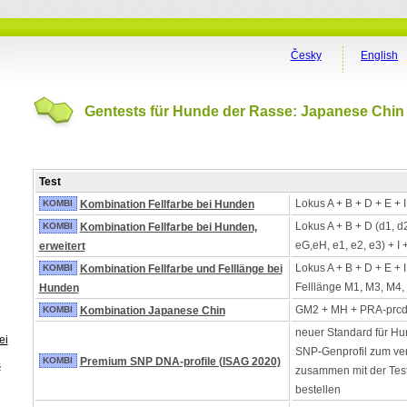
Česky
English
Gentests für Hunde der Rasse: Japanese Chin
Test
Lokus A + B + D + E + 
KOMBI
Kombination Fellfarbe bei Hunden
Lokus A + B + D (d1, d
KOMBI
Kombination Fellfarbe bei Hunden,
eG,eH, e1, e2, e3) + I 
erweitert
Lokus A + B + D + E + 
KOMBI
Kombination Fellfarbe und Felllänge bei
Felllänge M1, M3, M4,
Hunden
GM2 + MH + PRA-prc
KOMBI
Kombination Japanese Chin
neuer Standard für Hu
ei
SNP-Genprofil zum ver
KOMBI
Premium SNP DNA-profile (ISAG 2020)
s
zusammen mit der Tes
bestellen