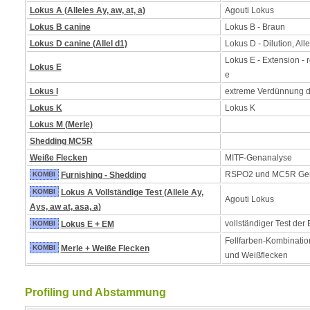
Lokus A (Alleles Ay, aw, at, a)
Agouti Lokus
Lokus B canine
Lokus B - Braun
Lokus D canine (Allel d1)
Lokus D - Dilution, Alle
Lokus E - Extension - 
Lokus E
e
Lokus I
extreme Verdünnung 
Lokus K
Lokus K
Lokus M (Merle)
Shedding MC5R
Weiße Flecken
MITF-Genanalyse
RSPO2 und MC5R Ge
KOMBI
Furnishing - Shedding
KOMBI
Lokus A Vollständige Test (Allele Ay,
Agouti Lokus
Ays, aw at, asa, a)
vollständiger Test der
KOMBI
Lokus E + EM
Fellfarben-Kombinatio
KOMBI
Merle + Weiße Flecken
und Weißflecken
Profiling und Abstammung