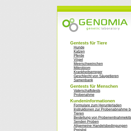
Gentests für Tiere
Hunde
Katzen
Pferde
Vögel
Meerschweinchen
Mikrobiom
Krankheitserreger
Geschlecht von Säugetieren
Samenbank
Gentests für Menschen
Vaterschaftstests
Probenahme
Kundeninformationen
Formulare zum Herunterladen
Instruktionen zur Probenabnahme b
Tieren
Bestellung von Probenentnahmekit
Senden Proben
Allgemeine Handelsbedingungen
Preislist