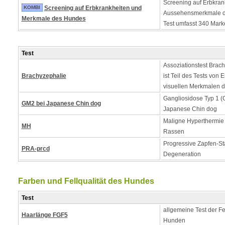
Screening auf Erbkran
KOMBI
Screening auf Erbkrankheiten und
Aussehensmerkmale d
Merkmale des Hundes
Test umfasst 340 Mark
Test
Assoziationstest Brach
Brachyzephalie
ist Teil des Tests von
visuellen Merkmalen 
Gangliosidose Typ 1 (
GM2 bei Japanese Chin dog
Japanese Chin dog
Maligne Hyperthermie - 
MH
Rassen
Progressive Zapfen-S
PRA-prcd
Degeneration
Farben und Fellqualität des Hundes
Test
allgemeine Test der Fe
Haarlänge FGF5
Hunden