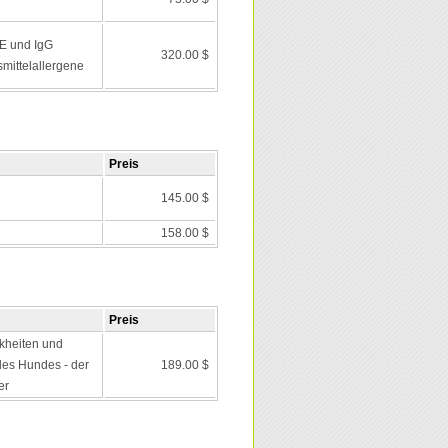
E und IgG
320.00 $
mittelallergene
Preis
145.00 $
158.00 $
Preis
kheiten und
es Hundes - der
189.00 $
er