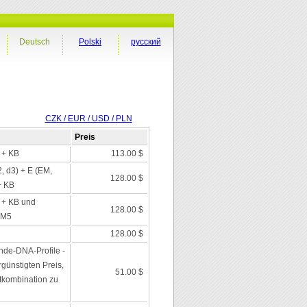
Deutsch
Polski
русский
CZK / EUR / USD / PLN
Preis
I + KB
113.00 $
2, d3) + E (EM,
128.00 $
+ KB
I + KB und
128.00 $
 M5
d
128.00 $
nde-DNA-Profile -
günstigten Preis,
51.00 $
tkombination zu