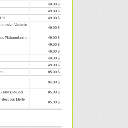
49.00 $
49.00 $
l d1
49.00 $
rezessive Variante
49.00 $
des Phäomelanins
49.00 $
49.00 $
49.00 $
49.00 $
49.00 $
ns
85.00 $
94.00 $
 E- und EM-Loci
85.00 $
nstest von Merle
85.00 $