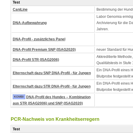
Test
CaniLine
Bestimmung der Hund
Labor Genomia ermögl
DNA-Aufbewahrung
Archivierung für die D
Jahren.
DNA-Profil - zusätzliches Panel
DNA-Profil Premium SNP (ISAG2020)
neuer Standard für Hu
Akkreditierte Methode,
DNA-Profil STR (ISAG2006)
Qualitätstests in Stufe 
Ein DNA-Profil eines 
Elternschaft dazu SNP DNA-Profil - für Jungen
Blutprobe festgestellt 
Ein DNA-Profil eines 
Elternschaft dazu STR DNA-Profil - für Jungen
Blutprobe festgestellt 
KOMBI
DNA-Profil des Hundes – Kombination
aus STR (ISAG2006) und SNP (ISAG2020)
PCR-Nachweis von Krankheitserregern
Test