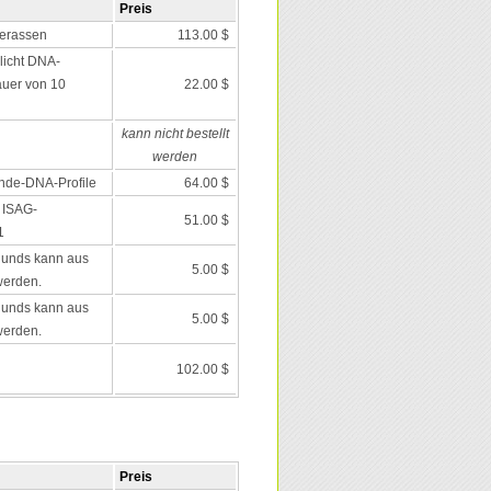
Preis
erassen
113.00 $
icht DNA-
auer von 10
22.00 $
kann nicht bestellt
werden
nde-DNA-Profile
64.00 $
 ISAG-
51.00 $
1
Hunds kann aus
5.00 $
werden.
Hunds kann aus
5.00 $
werden.
102.00 $
Preis