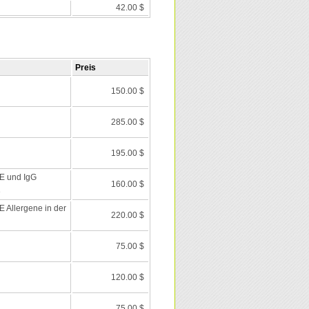
42.00 $
Preis
150.00 $
285.00 $
195.00 $
E und IgG
160.00 $
e
 Allergene in der
220.00 $
75.00 $
120.00 $
75.00 $