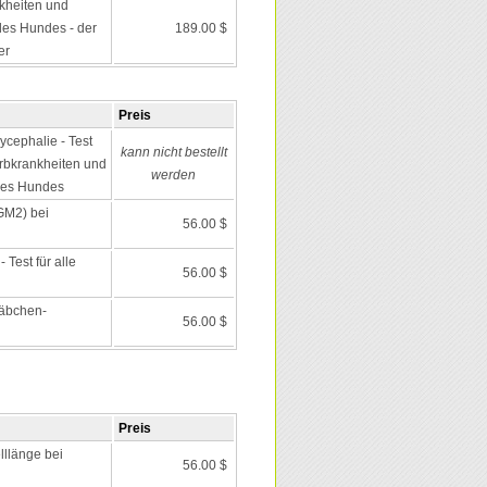
kheiten und
es Hundes - der
189.00 $
er
Preis
ycephalie - Test
kann nicht bestellt
 Erbkrankheiten und
werden
des Hundes
GM2) bei
56.00 $
Test für alle
56.00 $
täbchen-
56.00 $
Preis
lllänge bei
56.00 $