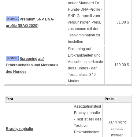
neuer Standard für
Hunde-DNA-Profile -
SNP-Genprofil zum
KOMBI
Premium SNP DNA-
vergünstigten Preis,
51.00 $
profile (ISAG 2020)
zusammen mit der
Testkombination zu
bestellen
Screening auf
Erbkrankheiten und
KOMBI
Screening auf
Aussehensmerkmale
189.00 $
Erbkrankheiten und Merkmale
des Hundes - der
des Hundes
Test umfasst 340
Marker
Test
Preis
Assoziationstest
Brachycephalie
- Test ist Teil des
kann nicht
Tests von
Brachyzephalie
bestellt
Erbkrankheiten
werden