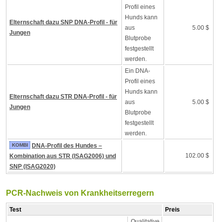
Profil eines
Hunds kann
Elternschaft dazu SNP DNA-Profil - für
aus
5.00 $
Jungen
Blutprobe
festgestellt
werden.
Ein DNA-
Profil eines
Hunds kann
Elternschaft dazu STR DNA-Profil - für
aus
5.00 $
Jungen
Blutprobe
festgestellt
werden.
KOMBI
DNA-Profil des Hundes –
102.00 $
Kombination aus STR (ISAG2006) und
SNP (ISAG2020)
PCR-Nachweis von Krankheitserregern
Test
Preis
Qualitative