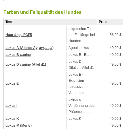
Farben und Fellqualität des Hundes
Test
Preis
allgemeine Test
Haarlänge FGF5
der Felllänge bei
56.00 $
Hunden
Lokus A (Alleles Ay, aw, at, a)
Agouti Lokus
49.00 $
Lokus B canine
Lokus B - Braun
49.00 $
Lokus D -
Lokus D canine (Allel d1)
49.00 $
Dilution, Allel d1
Lokus E -
Extension -
Lokus E
49.00 $
rezessive
Variante e
extreme
Lokus I
Verdünnung des
49.00 $
Phäomelanins
Lokus K
Lokus K
49.00 $
Lokus M (Merle)
49.00 $