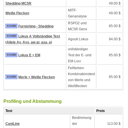
Shedding MC5R
49.00 $
MITF-
Weiße Flecken
49.00 $
Genanalyse
RSPO2 und
85.00 $
KOMBI
Furnishing - Shedding
MC5R Gens
KOMBI
Lokus A Vollständige Test
Agouti Lokus
94.00 $
(Allele Ay, Ays, aw at, asa, a)
vollständiger
KOMBI
Lokus E + EM
Test der E- und
85.00 $
EM-Loci
Fellfarben-
Kombinationstest
85.00 $
KOMBI
Merle + Weiße Flecken
von Merle und
Weißflecken
Profiling und Abstammung
Test
Preis
Bestimmung
CaniLine
der
113.00 $