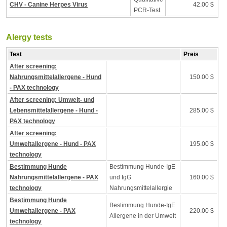
CHV - Canine Herpes Virus
42.00 $
PCR-Test
Alergy tests
Test
Preis
After screening:
Nahrungsmittelallergene - Hund
150.00 $
- PAX technology
After screening: Umwelt- und
Lebensmittelallergene - Hund -
285.00 $
PAX technology
After screening:
Umweltallergene - Hund - PAX
195.00 $
technology
Bestimmung Hunde
Bestimmung Hunde-IgE
Nahrungsmittelallergene - PAX
und IgG
160.00 $
technology
Nahrungsmittelallergie
Bestimmung Hunde
Bestimmung Hunde-IgE
Umweltallergene - PAX
220.00 $
Allergene in der Umwelt
technology