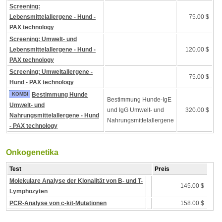
Screening:
Lebensmittelallergene - Hund -
75.00 $
PAX technology
Screening: Umwelt- und
Lebensmittelallergene - Hund -
120.00 $
PAX technology
Screening: Umweltallergene -
75.00 $
Hund - PAX technology
KOMBI
Bestimmung Hunde
Bestimmung Hunde-IgE
Umwelt- und
und IgG Umwelt- und
320.00 $
Nahrungsmittelallergene - Hund
Nahrungsmittelallergene
- PAX technology
Onkogenetika
Test
Preis
Molekulare Analyse der Klonalität von B- und T-
145.00 $
Lymphozyten
PCR-Analyse von c-kit-Mutationen
158.00 $