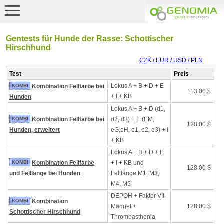
Gentests für Hunde der Rasse: Schottischer
Hirschhund
CZK / EUR / USD / PLN
Test
Preis
Lokus A + B + D + E
KOMBI
Kombination Fellfarbe bei
113.00 $
+ I + KB
Hunden
Lokus A + B + D (d1,
KOMBI
Kombination Fellfarbe bei
d2, d3) + E (EM,
128.00 $
Hunden, erweitert
eG,eH, e1, e2, e3) + I
+ KB
Lokus A + B + D + E
KOMBI
Kombination Fellfarbe
+ I + KB und
128.00 $
und Felllänge bei Hunden
Felllänge M1, M3,
M4, M5
DEPOH + Faktor VII-
KOMBI
Kombination
Mangel +
128.00 $
Schottischer Hirschhund
Thrombasthenia