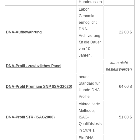
Hunderassen
Labor
Genomia
ermöglicht
DNA-
DNA-Aufbewahrung
22.00 $
Archivierung
für die Dauer
von 10
Jahren.
kann nicht
DNA-Profil - zusätzliches Panel
bestellt werden
neuer
Standard für
DNA-Profil Premium SNP (ISAG2020)
64.00 $
Hunde-DNA-
Profile
Akkreditierte
Methode,
DNA-Profil STR (ISAG2006)
ISAG-
51.00 $
Qualitätstests
in Stufe 1
Ein DNA-