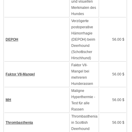
und visuellen
Merkmalen des
Hundes
Verzögerte
postoperative
Hämorrhagie
DEPOH
(DEPOH) beim
56.00 $
Deerhound
(Schottischer
Hirschhund)
Faktor VII-
Mangel bei
Faktor VII-Mangel
56.00 $
mehreren
Hunderassen
Maligne
Hyperthermie -
MH
56.00 $
Test für alle
Rassen
Thrombasthenia
Thrombasthenia
in Scottish
56.00 $
Deerhound