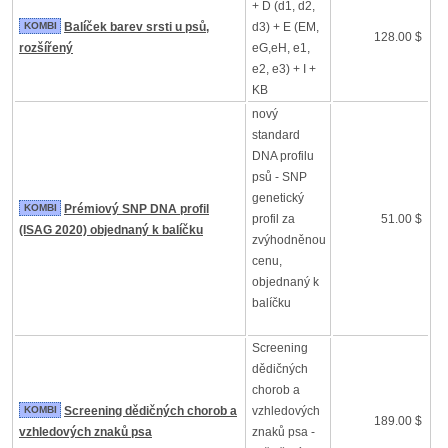
+ D (d1, d2,
KOMBI
Balíček barev srsti u psů,
d3) + E (EM,
128.00 $
rozšířený
eG,eH, e1,
e2, e3) + I +
KB
nový
standard
DNA profilu
psů - SNP
genetický
KOMBI
Prémiový SNP DNA profil
profil za
51.00 $
(ISAG 2020) objednaný k balíčku
zvýhodněnou
cenu,
objednaný k
balíčku
Screening
dědičných
chorob a
KOMBI
Screening dědičných chorob a
vzhledových
189.00 $
vzhledových znaků psa
znaků psa -