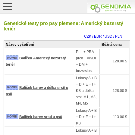
Genetické testy pro psy plemene: Americký bezsrstý
teriér
CZK / EUR / USD / PLN
Název vyšetření
Běžná cena
PLL + PRA-
KOMBI
Balíček Americký bezsrstý
prcd + vWDI
128.00 $
teriér
+ DM +
bezsrstost
Lokusy A + B
+ D + E + I +
KOMBI
Balíček barev a délka srsti u
KB a délka
128.00 $
psů
srsti M1, M3,
M4, M5
Lokusy A + B
KOMBI
Balíček barev srsti u psů
+ D + E + I +
113.00 $
KB
Lokusy A + B