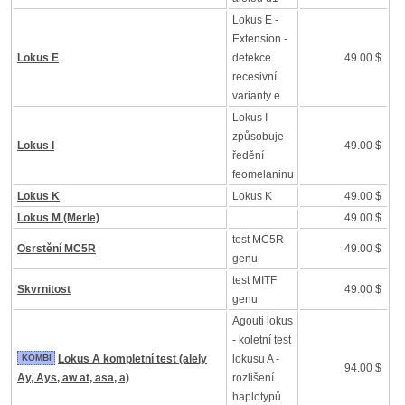
Lokus E -
Extension -
Lokus E
detekce
49.00 $
recesivní
varianty e
Lokus I
způsobuje
Lokus I
49.00 $
ředění
feomelaninu
Lokus K
Lokus K
49.00 $
Lokus M (Merle)
49.00 $
test MC5R
Osrstění MC5R
49.00 $
genu
test MITF
Skvrnitost
49.00 $
genu
Agouti lokus
- koletní test
KOMBI
Lokus A kompletní test (alely
lokusu A -
94.00 $
Ay, Ays, aw at, asa, a)
rozlišení
haplotypů