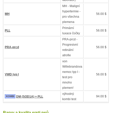
laboratoř)
MH - Maligní
hypertermie -
MH
56.00 $
pro všechna
plemena
Primární
PLL
56.00 $
luxace čočky
PRA-prcd -
Progresivní
PRA-prcd
56.00 $
retinální
atrofie
von
Willebrandova
nemoc typ I -
VWD typ I
56.00 $
test pro
mnoho
plemen!
výhodný
94.00 $
KOMBI
DM (SOD1A) + PLL
kombi test
Barvy a kvalita srsti psů