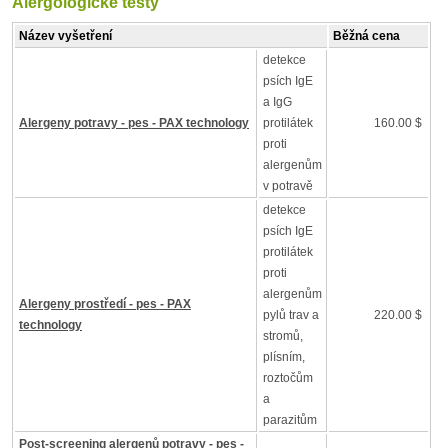
Alergologické testy
Název vyšetření
Běžná cena
detekce
psích IgE
a IgG
Alergeny potravy - pes - PAX technology
protilátek
160.00 $
proti
alergenům
v potravě
detekce
psích IgE
protilátek
proti
alergenům
Alergeny prostředí - pes - PAX
pylů trav a
220.00 $
technology
stromů,
plísním,
roztočům
a
parazitům
Post-screening alergenů potravy - pes -