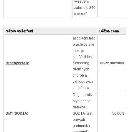
vyšetření
zahrnuje 340
markerů
Název vyšetření
Běžná cena
asociační test
brachycefalie
- test je
součástí testu
Brachycefalie
Screening
nelze objednat
dědičných
chorob a
vzhledových
znaků psa
Degenerativní
Myelopatie -
detekce
DM* (SOD1A)
SOD1A (test
56.00 $
provádí
partnerská