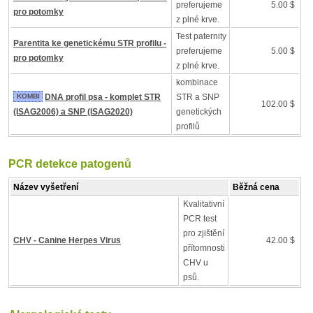
preferujeme
5.00 $
pro potomky
z plné krve.
Test paternity
Parentita ke genetickému STR profilu -
preferujeme
5.00 $
pro potomky
z plné krve.
kombinace
KOMBI
DNA profil psa - komplet STR
STR a SNP
102.00 $
(ISAG2006) a SNP (ISAG2020)
genetických
profilů
PCR detekce patogenů
Název vyšetření
Běžná cena
Kvalitativní
PCR test
pro zjištění
CHV - Canine Herpes Virus
42.00 $
přítomnosti
CHV u
psů.