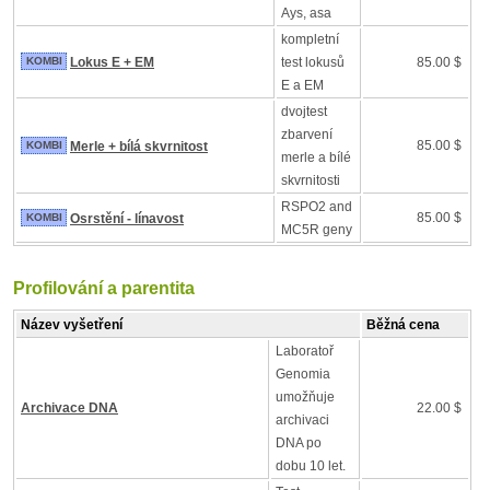
Ays, asa
kompletní
KOMBI
Lokus E + EM
test lokusů
85.00 $
E a EM
dvojtest
zbarvení
85.00 $
KOMBI
Merle + bílá skvrnitost
merle a bílé
skvrnitosti
RSPO2 and
85.00 $
KOMBI
Osrstění - línavost
MC5R geny
Profilování a parentita
Název vyšetření
Běžná cena
Laboratoř
Genomia
umožňuje
Archivace DNA
22.00 $
archivaci
DNA po
dobu 10 let.