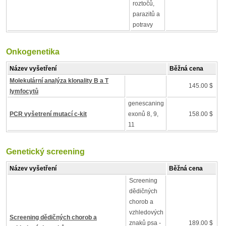
roztočů,
parazitů a
potravy
Onkogenetika
Název vyšetření
Běžná cena
Molekulární analýza klonality B a T
145.00 $
lymfocytů
genescaning
PCR vyšetrení mutací c-kit
exonů 8, 9,
158.00 $
11
Genetický screening
Název vyšetření
Běžná cena
Screening
dědičných
chorob a
vzhledových
Screening dědičných chorob a
znaků psa -
189.00 $