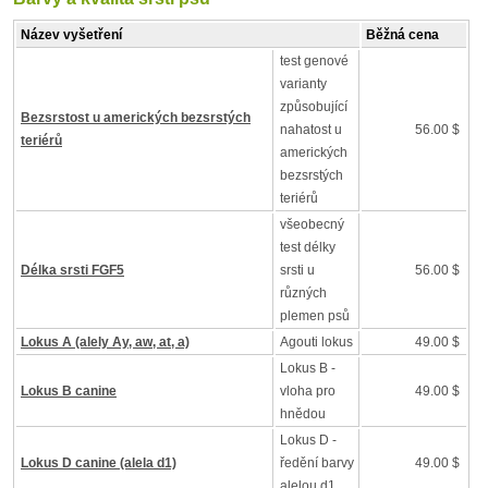
Název vyšetření
Běžná cena
test genové
varianty
způsobující
Bezsrstost u amerických bezsrstých
nahatost u
56.00 $
teriérů
amerických
bezsrstých
teriérů
všeobecný
test délky
Délka srsti FGF5
srsti u
56.00 $
různých
plemen psů
Lokus A (alely Ay, aw, at, a)
Agouti lokus
49.00 $
Lokus B -
Lokus B canine
vloha pro
49.00 $
hnědou
Lokus D -
Lokus D canine (alela d1)
ředění barvy
49.00 $
alelou d1