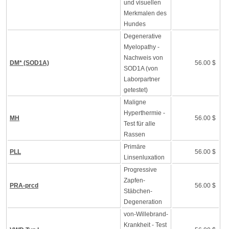
und visuellen
Merkmalen des
Hundes
Degenerative
Myelopathy -
Nachweis von
DM* (SOD1A)
56.00 $
SOD1A (von
Laborpartner
getestet)
Maligne
Hyperthermie -
MH
56.00 $
Test für alle
Rassen
Primäre
PLL
56.00 $
Linsenluxation
Progressive
Zapfen-
PRA-prcd
56.00 $
Stäbchen-
Degeneration
von-Willebrand-
Krankheit - Test