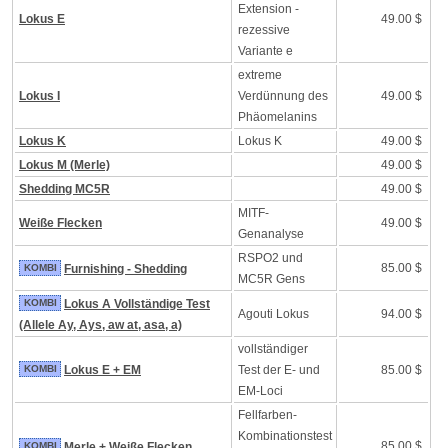
Extension -
Lokus E
49.00 $
rezessive
Variante e
extreme
Lokus I
Verdünnung des
49.00 $
Phäomelanins
Lokus K
Lokus K
49.00 $
Lokus M (Merle)
49.00 $
Shedding MC5R
49.00 $
MITF-
Weiße Flecken
49.00 $
Genanalyse
RSPO2 und
85.00 $
KOMBI
Furnishing - Shedding
MC5R Gens
KOMBI
Lokus A Vollständige Test
Agouti Lokus
94.00 $
(Allele Ay, Ays, aw at, asa, a)
vollständiger
KOMBI
Lokus E + EM
Test der E- und
85.00 $
EM-Loci
Fellfarben-
Kombinationstest
85.00 $
KOMBI
Merle + Weiße Flecken