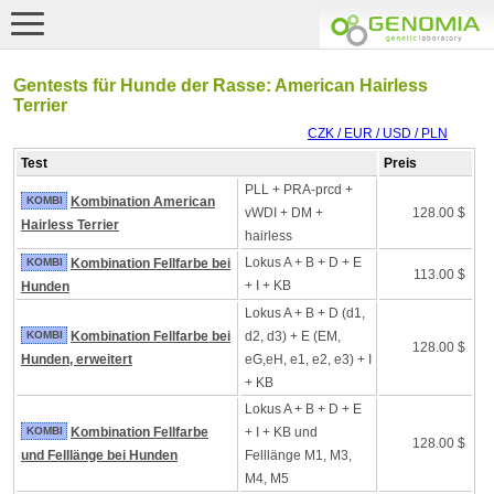
Gentests für Hunde der Rasse: American Hairless
Terrier
CZK / EUR / USD / PLN
Test
Preis
PLL + PRA-prcd +
KOMBI
Kombination American
vWDI + DM +
128.00 $
Hairless Terrier
hairless
Lokus A + B + D + E
KOMBI
Kombination Fellfarbe bei
113.00 $
+ I + KB
Hunden
Lokus A + B + D (d1,
KOMBI
Kombination Fellfarbe bei
d2, d3) + E (EM,
128.00 $
Hunden, erweitert
eG,eH, e1, e2, e3) + I
+ KB
Lokus A + B + D + E
KOMBI
Kombination Fellfarbe
+ I + KB und
128.00 $
und Felllänge bei Hunden
Felllänge M1, M3,
M4, M5