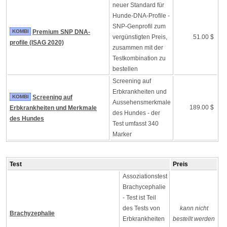
neuer Standard für
Hunde-DNA-Profile -
SNP-Genprofil zum
KOMBI
Premium SNP DNA-
vergünstigten Preis,
51.00 $
profile (ISAG 2020)
zusammen mit der
Testkombination zu
bestellen
Screening auf
Erbkrankheiten und
KOMBI
Screening auf
Aussehensmerkmale
189.00 $
Erbkrankheiten und Merkmale
des Hundes - der
des Hundes
Test umfasst 340
Marker
Test
Preis
Assoziationstest
Brachycephalie
- Test ist Teil
des Tests von
kann nicht
Brachyzephalie
Erbkrankheiten
bestellt werden