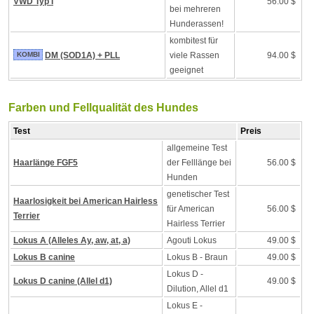
VWD Typ I
56.00 $
bei mehreren
Hunderassen!
kombitest für
KOMBI
DM (SOD1A) + PLL
viele Rassen
94.00 $
geeignet
Farben und Fellqualität des Hundes
Test
Preis
allgemeine Test
Haarlänge FGF5
der Felllänge bei
56.00 $
Hunden
genetischer Test
Haarlosigkeit bei American Hairless
für American
56.00 $
Terrier
Hairless Terrier
Lokus A (Alleles Ay, aw, at, a)
Agouti Lokus
49.00 $
Lokus B canine
Lokus B - Braun
49.00 $
Lokus D -
Lokus D canine (Allel d1)
49.00 $
Dilution, Allel d1
Lokus E -