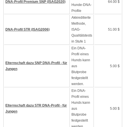
DNA-Profil Premium SNP (ISAG2020)
64.00 $
Hunde-DNA-
Profile
Akkreditierte
Methode,
DNA-Profil STR (ISAG2006)
ISAG-
51.00 $
Qualitätstests
in Stufe 1
Ein DNA-
Profil eines
Hunds kann
Elternschaft dazu SNP DNA-Profil - für
aus
5.00 $
Jungen
Blutprobe
festgestellt
werden.
Ein DNA-
Profil eines
Hunds kann
Elternschaft dazu STR DNA-Profil - für
aus
5.00 $
Jungen
Blutprobe
festgestellt
werden.