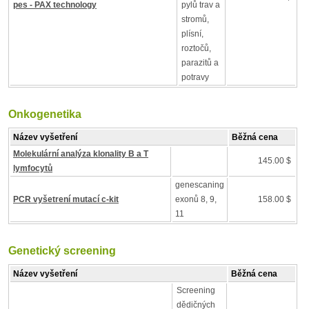
pes - PAX technology
pylů trav a
stromů,
plísní,
roztočů,
parazitů a
potravy
Onkogenetika
Název vyšetření
Běžná cena
Molekulární analýza klonality B a T
145.00 $
lymfocytů
genescaning
PCR vyšetrení mutací c-kit
exonů 8, 9,
158.00 $
11
Genetický screening
Název vyšetření
Běžná cena
Screening
dědičných