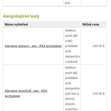
psů.
Alergologické testy
Název vyšetření
Běžná cena
detekce
psích IgE
a IgG
Alergeny potravy - pes - PAX technology
protilátek
160.00 $
proti
alergenům
v potravě
detekce
psích IgE
protilátek
proti
alergenům
Alergeny prostředí - pes - PAX
pylů trav a
220.00 $
technology
stromů,
plísním,
roztočům