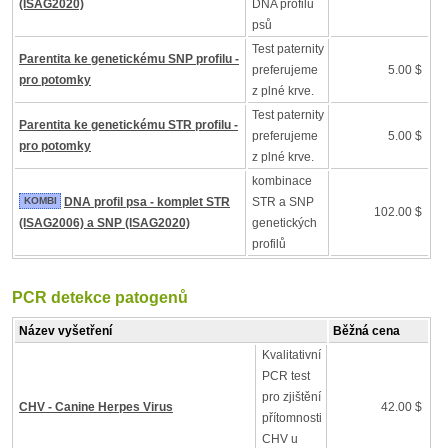
(ISAG2020)
DNA profilu
psů
Test paternity
Parentita ke genetickému SNP profilu -
preferujeme
5.00 $
pro potomky
z plné krve.
Test paternity
Parentita ke genetickému STR profilu -
preferujeme
5.00 $
pro potomky
z plné krve.
kombinace
KOMBI
DNA profil psa - komplet STR
STR a SNP
102.00 $
(ISAG2006) a SNP (ISAG2020)
genetických
profilů
PCR detekce patogenů
Název vyšetření
Běžná cena
Kvalitativní
PCR test
pro zjištění
CHV - Canine Herpes Virus
42.00 $
přítomnosti
CHV u