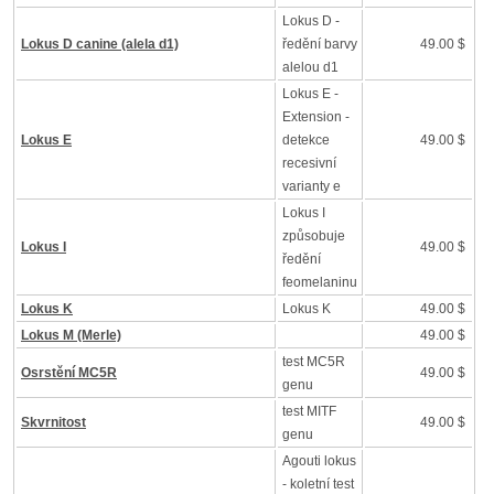
Lokus D -
Lokus D canine (alela d1)
ředění barvy
49.00 $
alelou d1
Lokus E -
Extension -
Lokus E
detekce
49.00 $
recesivní
varianty e
Lokus I
způsobuje
Lokus I
49.00 $
ředění
feomelaninu
Lokus K
Lokus K
49.00 $
Lokus M (Merle)
49.00 $
test MC5R
Osrstění MC5R
49.00 $
genu
test MITF
Skvrnitost
49.00 $
genu
Agouti lokus
- koletní test