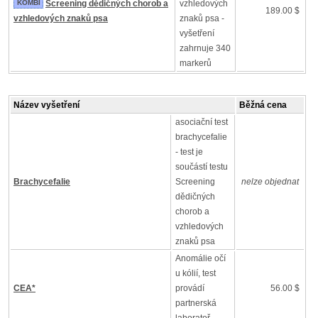
KOMBI
Screening dědičných chorob a
vzhledových
189.00 $
vzhledových znaků psa
znaků psa -
vyšetření
zahrnuje 340
markerů
Název vyšetření
Běžná cena
asociační test
brachycefalie
- test je
součástí testu
Brachycefalie
Screening
nelze objednat
dědičných
chorob a
vzhledových
znaků psa
Anomálie očí
u kólií, test
CEA*
provádí
56.00 $
partnerská