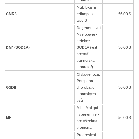
laboratoř
Multifokální
CMR3
retinopatie
56.00 $
typu 3
Degenerativní
Myelopatie -
detekce
DM* (SOD1A)
SOD1A (test
56.00 $
provádí
partnerská
laboratoř)
Glykogenóza,
Pompeho
GSDII
choroba, u
56.00 $
laponských
psů
MH - Maligní
hypertermie -
MH
56.00 $
pro všechna
plemena
Progresivní