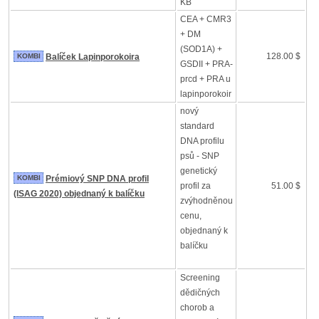
KB
CEA + CMR3
+ DM
(SOD1A) +
128.00 $
KOMBI
Balíček Lapinporokoira
GSDII + PRA-
prcd + PRA u
lapinporokoir
nový
standard
DNA profilu
psů - SNP
genetický
KOMBI
Prémiový SNP DNA profil
profil za
51.00 $
(ISAG 2020) objednaný k balíčku
zvýhodněnou
cenu,
objednaný k
balíčku
Screening
dědičných
chorob a