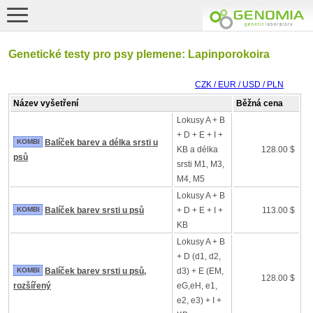
Genetické testy pro psy plemene: Lapinporokoira
CZK / EUR / USD / PLN
Název vyšetření
Běžná cena
Lokusy A + B
+ D + E + I +
KOMBI
Balíček barev a délka srsti u
KB a délka
128.00 $
psů
srsti M1, M3,
M4, M5
Lokusy A + B
KOMBI
Balíček barev srsti u psů
+ D + E + I +
113.00 $
KB
Lokusy A + B
+ D (d1, d2,
KOMBI
Balíček barev srsti u psů,
d3) + E (EM,
128.00 $
rozšířený
eG,eH, e1,
e2, e3) + I +