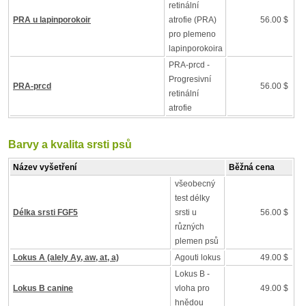
retinální
PRA u lapinporokoir
atrofie (PRA)
56.00 $
pro plemeno
lapinporokoira
PRA-prcd -
Progresivní
PRA-prcd
56.00 $
retinální
atrofie
Barvy a kvalita srsti psů
Název vyšetření
Běžná cena
všeobecný
test délky
Délka srsti FGF5
srsti u
56.00 $
různých
plemen psů
Lokus A (alely Ay, aw, at, a)
Agouti lokus
49.00 $
Lokus B -
Lokus B canine
vloha pro
49.00 $
hnědou