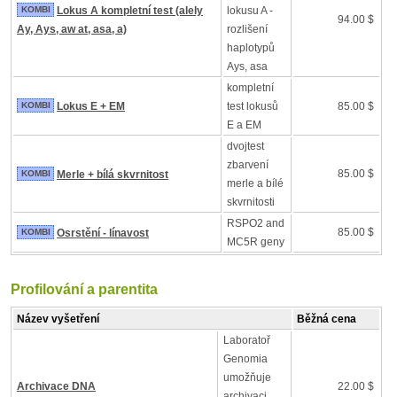
KOMBI
Lokus A kompletní test (alely
lokusu A -
94.00 $
Ay, Ays, aw at, asa, a)
rozlišení
haplotypů
Ays, asa
kompletní
KOMBI
Lokus E + EM
test lokusů
85.00 $
E a EM
dvojtest
zbarvení
85.00 $
KOMBI
Merle + bílá skvrnitost
merle a bílé
skvrnitosti
RSPO2 and
85.00 $
KOMBI
Osrstění - línavost
MC5R geny
Profilování a parentita
Název vyšetření
Běžná cena
Laboratoř
Genomia
umožňuje
Archivace DNA
22.00 $
archivaci