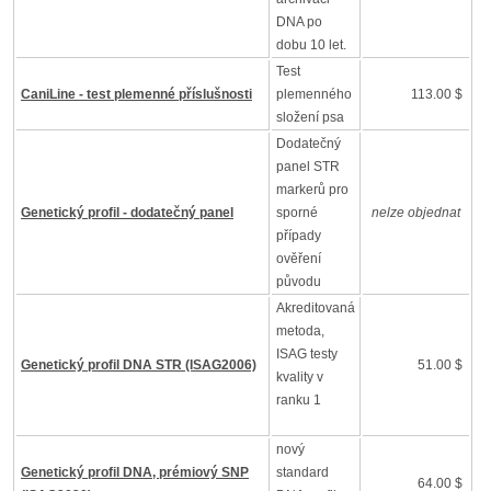
DNA po
dobu 10 let.
Test
CaniLine - test plemenné příslušnosti
plemenného
113.00 $
složení psa
Dodatečný
panel STR
markerů pro
Genetický profil - dodatečný panel
sporné
nelze objednat
případy
ověření
původu
Akreditovaná
metoda,
ISAG testy
Genetický profil DNA STR (ISAG2006)
51.00 $
kvality v
ranku 1
nový
Genetický profil DNA, prémiový SNP
standard
64.00 $