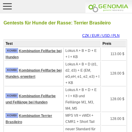
Gentests für Hunde der Rasse: Terrier Brasileiro
CZK / EUR / USD / PLN
Test
Preis
Lokus A + B + D + E
KOMBI
Kombination Fellfarbe bei
113.00 $
+ I + KB
Hunden
Lokus A + B + D (d1,
KOMBI
Kombination Fellfarbe bei
d2, d3) + E (EM,
128.00 $
Hunden, erweitert
eG,eH, e1, e2, e3) + I
+ KB
Lokus A + B + D + E
KOMBI
Kombination Fellfarbe
+ I + KB und
128.00 $
und Felllänge bei Hunden
Felllänge M1, M3,
M4, M5
MPS VII + vWDI +
KOMBI
Kombination Terrier
128.00 $
CMR1 + Short Tail
Brasileiro
neuer Standard für