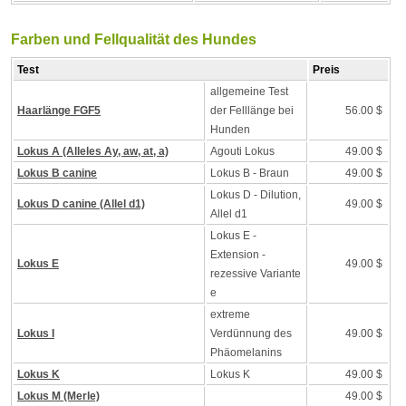
Farben und Fellqualität des Hundes
Test
Preis
allgemeine Test
Haarlänge FGF5
der Felllänge bei
56.00 $
Hunden
Lokus A (Alleles Ay, aw, at, a)
Agouti Lokus
49.00 $
Lokus B canine
Lokus B - Braun
49.00 $
Lokus D - Dilution,
Lokus D canine (Allel d1)
49.00 $
Allel d1
Lokus E -
Extension -
Lokus E
49.00 $
rezessive Variante
e
extreme
Lokus I
Verdünnung des
49.00 $
Phäomelanins
Lokus K
Lokus K
49.00 $
Lokus M (Merle)
49.00 $