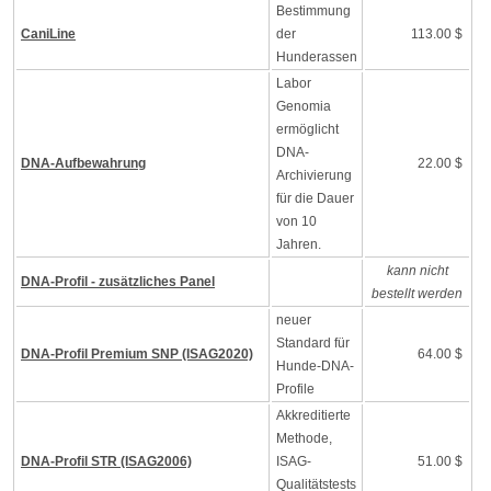
Bestimmung
CaniLine
der
113.00 $
Hunderassen
Labor
Genomia
ermöglicht
DNA-
DNA-Aufbewahrung
22.00 $
Archivierung
für die Dauer
von 10
Jahren.
kann nicht
DNA-Profil - zusätzliches Panel
bestellt werden
neuer
Standard für
DNA-Profil Premium SNP (ISAG2020)
64.00 $
Hunde-DNA-
Profile
Akkreditierte
Methode,
DNA-Profil STR (ISAG2006)
ISAG-
51.00 $
Qualitätstests