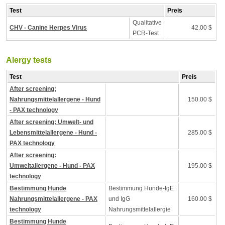
Test
Preis
Qualitative
CHV - Canine Herpes Virus
42.00 $
PCR-Test
Alergy tests
Test
Preis
After screening:
Nahrungsmittelallergene - Hund
150.00 $
- PAX technology
After screening: Umwelt- und
Lebensmittelallergene - Hund -
285.00 $
PAX technology
After screening:
Umweltallergene - Hund - PAX
195.00 $
technology
Bestimmung Hunde
Bestimmung Hunde-IgE
Nahrungsmittelallergene - PAX
und IgG
160.00 $
technology
Nahrungsmittelallergie
Bestimmung Hunde