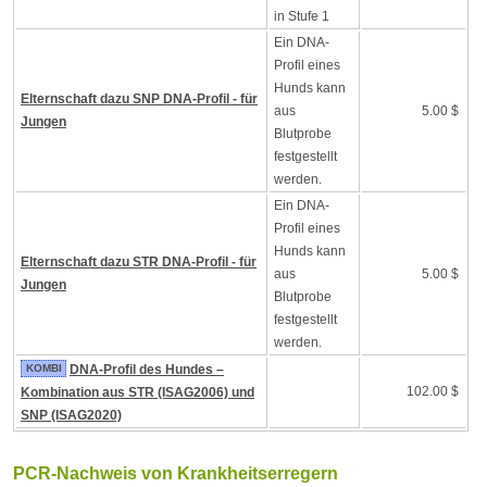
in Stufe 1
Ein DNA-
Profil eines
Hunds kann
Elternschaft dazu SNP DNA-Profil - für
aus
5.00 $
Jungen
Blutprobe
festgestellt
werden.
Ein DNA-
Profil eines
Hunds kann
Elternschaft dazu STR DNA-Profil - für
aus
5.00 $
Jungen
Blutprobe
festgestellt
werden.
KOMBI
DNA-Profil des Hundes –
102.00 $
Kombination aus STR (ISAG2006) und
SNP (ISAG2020)
PCR-Nachweis von Krankheitserregern