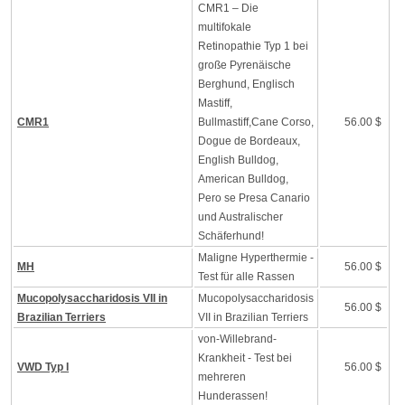
CMR1 – Die
multifokale
Retinopathie Typ 1 bei
große Pyrenäische
Berghund, Englisch
Mastiff,
CMR1
Bullmastiff,Cane Corso,
56.00 $
Dogue de Bordeaux,
English Bulldog,
American Bulldog,
Pero se Presa Canario
und Australischer
Schäferhund!
Maligne Hyperthermie -
MH
56.00 $
Test für alle Rassen
Mucopolysaccharidosis VII in
Mucopolysaccharidosis
56.00 $
Brazilian Terriers
VII in Brazilian Terriers
von-Willebrand-
Krankheit - Test bei
VWD Typ I
56.00 $
mehreren
Hunderassen!