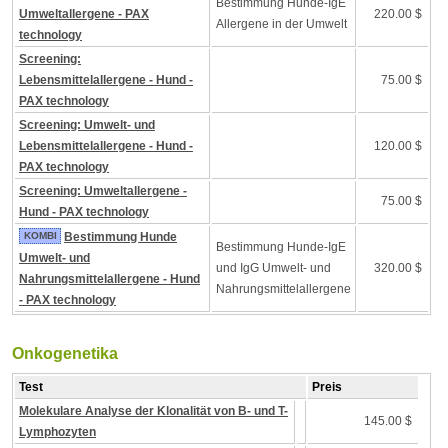
Bestimmung Hunde-IgE
Umweltallergene - PAX
220.00 $
Allergene in der Umwelt
technology
Screening:
Lebensmittelallergene - Hund -
75.00 $
PAX technology
Screening: Umwelt- und
Lebensmittelallergene - Hund -
120.00 $
PAX technology
Screening: Umweltallergene -
75.00 $
Hund - PAX technology
KOMBI
Bestimmung Hunde
Bestimmung Hunde-IgE
Umwelt- und
und IgG Umwelt- und
320.00 $
Nahrungsmittelallergene - Hund
Nahrungsmittelallergene
- PAX technology
Onkogenetika
Test
Preis
Molekulare Analyse der Klonalität von B- und T-
145.00 $
Lymphozyten