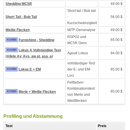
Shedding MC5R
49.00 $
Short tail / Bob tail
Short Tail - Bob Tail
-
56.00 $
Kurzschwänzigkeit
Weiße Flecken
MITF-Genanalyse
49.00 $
RSPO2 und
85.00 $
KOMBI
Furnishing - Shedding
MC5R Gens
KOMBI
Lokus A Vollständige Test
Agouti Lokus
94.00 $
(Allele Ay, Ays, aw at, asa, a)
vollständiger Test
KOMBI
Lokus E + EM
der E- und EM-
85.00 $
Loci
Fellfarben-
Kombinationstest
85.00 $
KOMBI
Merle + Weiße Flecken
von Merle und
Weißflecken
Profiling und Abstammung
Test
Preis