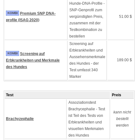
Hunde-DNA-Profile -
SNP-Genprofil zum
KOMBI
Premium SNP DNA-
vergünstigten Preis,
51.00 $
profile (ISAG 2020)
zusammen mit der
Testkombination zu
bestellen
Screening auf
Erbkrankheiten und
KOMBI
Screening auf
Aussehensmerkmale
189.00 $
Erbkrankheiten und Merkmale
des Hundes - der
des Hundes
Test umfasst 340
Marker
Test
Preis
Assoziationstest
Brachycephalie - Test
kann nicht
ist Teil des Tests von
Brachyzephalie
bestellt
Erbkrankheiten und
werden
visuellen Merkmalen
des Hundes