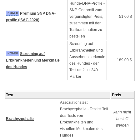
Hunde-DNA-Profile -
SNP-Genprofil zum
KOMBI
Premium SNP DNA-
vergünstigten Preis,
51.00 $
profile (ISAG 2020)
zusammen mit der
Testkombination zu
bestellen
Screening auf
Erbkrankheiten und
KOMBI
Screening auf
Aussehensmerkmale
189.00 $
Erbkrankheiten und Merkmale
des Hundes - der
des Hundes
Test umfasst 340
Marker
Test
Preis
Assoziationstest
Brachycephalie - Test ist Teil
kann nicht
des Tests von
Brachyzephalie
bestellt
Erbkrankheiten und
werden
visuellen Merkmalen des
Hundes