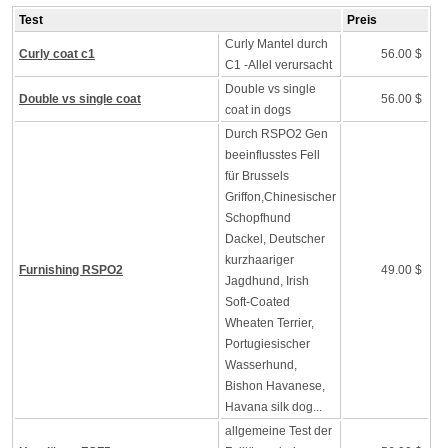
Test
Preis
Curly Mantel durch
Curly coat c1
56.00 $
C1 -Allel verursacht
Double vs single
Double vs single coat
56.00 $
coat in dogs
Durch RSPO2 Gen
beeinflusstes Fell
für Brussels
Griffon,Chinesischer
Schopfhund
Dackel, Deutscher
kurzhaariger
Furnishing RSPO2
49.00 $
Jagdhund, Irish
Soft-Coated
Wheaten Terrier,
Portugiesischer
Wasserhund,
Bishon Havanese,
Havana silk dog...
allgemeine Test der