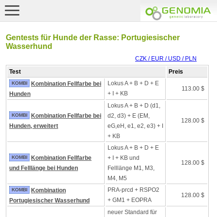
Gentests für Hunde der Rasse: Portugiesischer
Wasserhund
CZK / EUR / USD / PLN
Test
Preis
Lokus A + B + D + E
KOMBI
Kombination Fellfarbe bei
113.00 $
+ I + KB
Hunden
Lokus A + B + D (d1,
KOMBI
Kombination Fellfarbe bei
d2, d3) + E (EM,
128.00 $
Hunden, erweitert
eG,eH, e1, e2, e3) + I
+ KB
Lokus A + B + D + E
KOMBI
Kombination Fellfarbe
+ I + KB und
128.00 $
und Felllänge bei Hunden
Felllänge M1, M3,
M4, M5
PRA-prcd + RSPO2
KOMBI
Kombination
128.00 $
+ GM1 + EOPRA
Portugiesischer Wasserhund
neuer Standard für