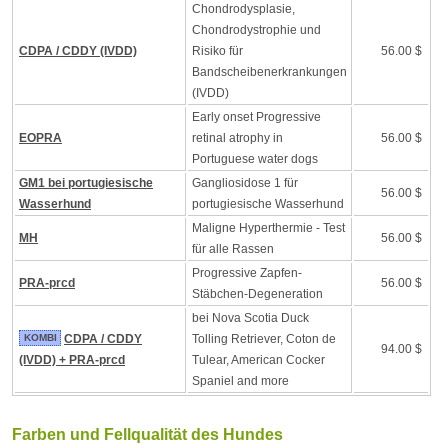
Chondrodysplasie,
Chondrodystrophie und
CDPA / CDDY (IVDD)
Risiko für
56.00 $
Bandscheibenerkrankungen
(IVDD)
Early onset Progressive
EOPRA
retinal atrophy in
56.00 $
Portuguese water dogs
GM1 bei portugiesische
Gangliosidose 1 für
56.00 $
Wasserhund
portugiesische Wasserhund
Maligne Hyperthermie - Test
MH
56.00 $
für alle Rassen
Progressive Zapfen-
PRA-prcd
56.00 $
Stäbchen-Degeneration
bei Nova Scotia Duck
KOMBI
CDPA / CDDY
Tolling Retriever, Coton de
94.00 $
(IVDD) + PRA-prcd
Tulear, American Cocker
Spaniel and more
Farben und Fellqualität des Hundes