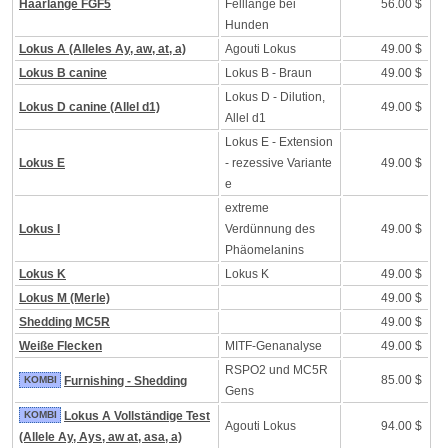
Haarlänge FGF5
Felllänge bei
56.00 $
Hunden
Lokus A (Alleles Ay, aw, at, a)
Agouti Lokus
49.00 $
Lokus B canine
Lokus B - Braun
49.00 $
Lokus D - Dilution,
Lokus D canine (Allel d1)
49.00 $
Allel d1
Lokus E - Extension
Lokus E
- rezessive Variante
49.00 $
e
extreme
Lokus I
Verdünnung des
49.00 $
Phäomelanins
Lokus K
Lokus K
49.00 $
Lokus M (Merle)
49.00 $
Shedding MC5R
49.00 $
Weiße Flecken
MITF-Genanalyse
49.00 $
RSPO2 und MC5R
85.00 $
KOMBI
Furnishing - Shedding
Gens
KOMBI
Lokus A Vollständige Test
Agouti Lokus
94.00 $
(Allele Ay, Ays, aw at, asa, a)