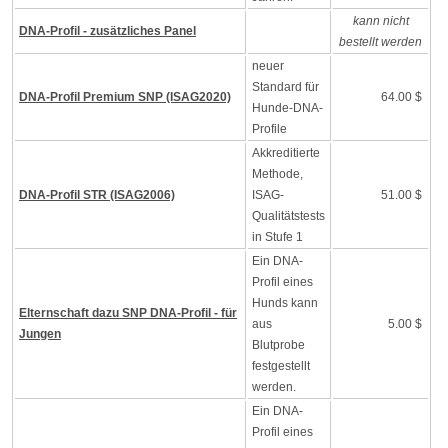
kann nicht
DNA-Profil - zusätzliches Panel
bestellt werden
neuer
Standard für
DNA-Profil Premium SNP (ISAG2020)
64.00 $
Hunde-DNA-
Profile
Akkreditierte
Methode,
DNA-Profil STR (ISAG2006)
ISAG-
51.00 $
Qualitätstests
in Stufe 1
Ein DNA-
Profil eines
Hunds kann
Elternschaft dazu SNP DNA-Profil - für
aus
5.00 $
Jungen
Blutprobe
festgestellt
werden.
Ein DNA-
Profil eines