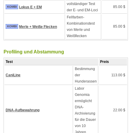
vollständiger Test
85.00 $
KOMBI
Lokus E + EM
der E- und EM-Loci
Fellfarben-
Kombinationstest
85.00 $
KOMBI
Merle + Weiße Flecken
von Merle und
Weißflecken
Profiling und Abstammung
Test
Preis
Bestimmung
CaniLine
der
113.00 $
Hunderassen
Labor
Genomia
ermöglicht
DNA-
DNA-Aufbewahrung
22.00 $
Archivierung
für die Dauer
von 10
Jahren.