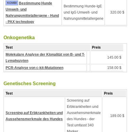
KOMBI
Bestimmung Hunde
Bestimmung Hunde-IgE
Umwelt- und
und IgG Umwelt- und
320.00 $
Nahrungsmittelallergene - Hund
Nahrungsmittelallergene
- PAX technology
Onkogenetika
Test
Preis
Molekulare Analyse der Klonalität von B- und T-
145.00 $
Lymphozyten
PCR-Analyse von c-kit-Mutationen
158.00 $
Genetisches Screening
Test
Preis
Screening auf
Erbkrankheiten und
Screening auf Erbkrankheiten und
Aussehensmerkmale
189.00 $
Aussehensmerkmale des Hundes
des Hundes - der
Test umfasst 340
Marker