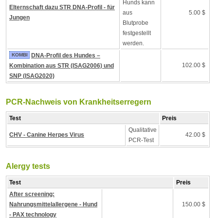
Hunds kann
Elternschaft dazu STR DNA-Profil - für
aus
5.00 $
Jungen
Blutprobe
festgestellt
werden.
KOMBI
DNA-Profil des Hundes –
102.00 $
Kombination aus STR (ISAG2006) und
SNP (ISAG2020)
PCR-Nachweis von Krankheitserregern
Test
Preis
Qualitative
CHV - Canine Herpes Virus
42.00 $
PCR-Test
Alergy tests
Test
Preis
After screening:
Nahrungsmittelallergene - Hund
150.00 $
- PAX technology