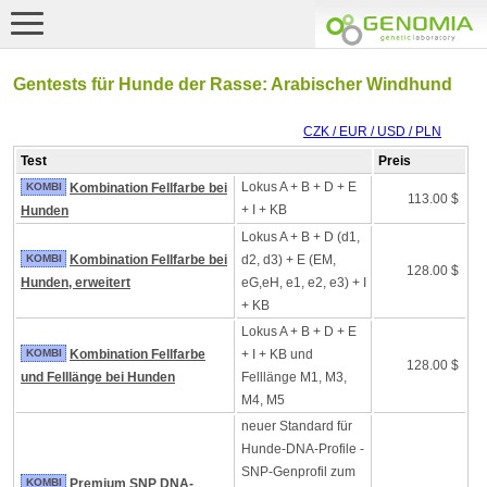
Gentests für Hunde der Rasse: Arabischer Windhund
CZK / EUR / USD / PLN
Test
Preis
Lokus A + B + D + E
KOMBI
Kombination Fellfarbe bei
113.00 $
+ I + KB
Hunden
Lokus A + B + D (d1,
KOMBI
Kombination Fellfarbe bei
d2, d3) + E (EM,
128.00 $
Hunden, erweitert
eG,eH, e1, e2, e3) + I
+ KB
Lokus A + B + D + E
KOMBI
Kombination Fellfarbe
+ I + KB und
128.00 $
und Felllänge bei Hunden
Felllänge M1, M3,
M4, M5
neuer Standard für
Hunde-DNA-Profile -
SNP-Genprofil zum
KOMBI
Premium SNP DNA-