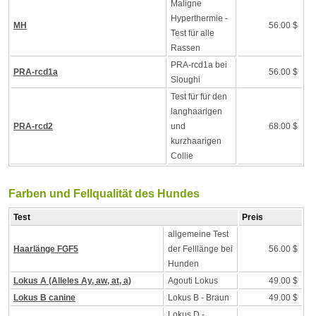
Maligne
Hyperthermie -
MH
56.00 $
Test für alle
Rassen
PRA-rcd1a bei
PRA-rcd1a
56.00 $
Sloughi
Test für für den
langhaarigen
PRA-rcd2
und
68.00 $
kurzhaarigen
Collie
Farben und Fellqualität des Hundes
Test
Preis
allgemeine Test
Haarlänge FGF5
der Felllänge bei
56.00 $
Hunden
Lokus A (Alleles Ay, aw, at, a)
Agouti Lokus
49.00 $
Lokus B canine
Lokus B - Braun
49.00 $
Lokus D -