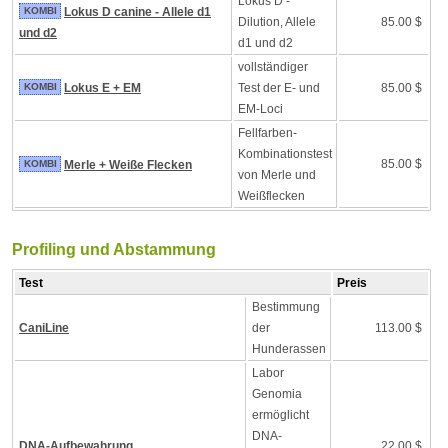
Lokus D -
KOMBI
Lokus D canine - Allele d1
Dilution, Allele
85.00 $
und d2
d1 und d2
vollständiger
KOMBI
Lokus E + EM
Test der E- und
85.00 $
EM-Loci
Fellfarben-
Kombinationstest
85.00 $
KOMBI
Merle + Weiße Flecken
von Merle und
Weißflecken
Profiling und Abstammung
Test
Preis
Bestimmung
CaniLine
der
113.00 $
Hunderassen
Labor
Genomia
ermöglicht
DNA-
DNA-Aufbewahrung
22.00 $