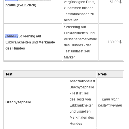
vergünstigten Preis,
51.00 $
profile (ISAG 2020)
zusammen mit der
Testkombination zu
bestellen
Screening auf
Erbkrankheiten und
KOMBI
Screening auf
Aussehensmerkmale
189.00 $
Erbkrankheiten und Merkmale
des Hundes - der
des Hundes
Test umfasst 340
Marker
Test
Preis
Assoziationstest
Brachycephalie
- Test ist Teil
des Tests von
kann nicht
Brachyzephalie
Erbkrankheiten
bestellt werden
und visuellen
Merkmalen des
Hundes