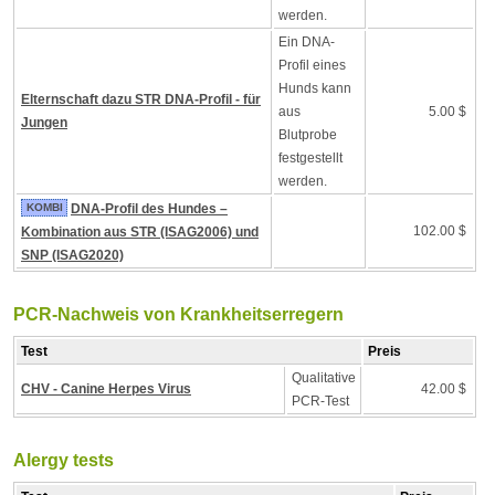
werden.
Ein DNA-
Profil eines
Hunds kann
Elternschaft dazu STR DNA-Profil - für
aus
5.00 $
Jungen
Blutprobe
festgestellt
werden.
KOMBI
DNA-Profil des Hundes –
102.00 $
Kombination aus STR (ISAG2006) und
SNP (ISAG2020)
PCR-Nachweis von Krankheitserregern
Test
Preis
Qualitative
CHV - Canine Herpes Virus
42.00 $
PCR-Test
Alergy tests