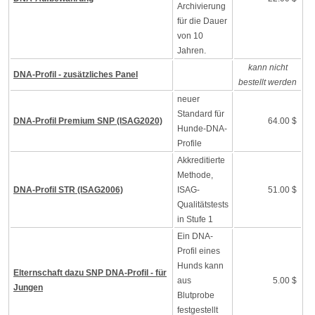
Archivierung
für die Dauer
von 10
Jahren.
kann nicht
DNA-Profil - zusätzliches Panel
bestellt werden
neuer
Standard für
DNA-Profil Premium SNP (ISAG2020)
64.00 $
Hunde-DNA-
Profile
Akkreditierte
Methode,
DNA-Profil STR (ISAG2006)
ISAG-
51.00 $
Qualitätstests
in Stufe 1
Ein DNA-
Profil eines
Hunds kann
Elternschaft dazu SNP DNA-Profil - für
aus
5.00 $
Jungen
Blutprobe
festgestellt