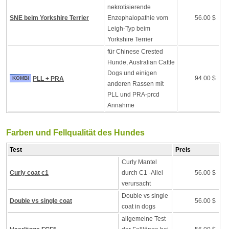
nekrotisierende
SNE beim Yorkshire Terrier
Enzephalopathie vom
56.00 $
Leigh-Typ beim
Yorkshire Terrier
für Chinese Crested
Hunde, Australian Cattle
Dogs und einigen
94.00 $
KOMBI
PLL + PRA
anderen Rassen mit
PLL und PRA-prcd
Annahme
Farben und Fellqualität des Hundes
Test
Preis
Curly Mantel
Curly coat c1
durch C1 -Allel
56.00 $
verursacht
Double vs single
Double vs single coat
56.00 $
coat in dogs
allgemeine Test