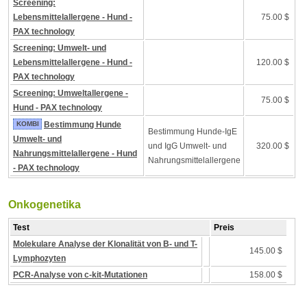
Screening:
Lebensmittelallergene - Hund -
75.00 $
PAX technology
Screening: Umwelt- und
Lebensmittelallergene - Hund -
120.00 $
PAX technology
Screening: Umweltallergene -
75.00 $
Hund - PAX technology
KOMBI
Bestimmung Hunde
Bestimmung Hunde-IgE
Umwelt- und
und IgG Umwelt- und
320.00 $
Nahrungsmittelallergene - Hund
Nahrungsmittelallergene
- PAX technology
Onkogenetika
Test
Preis
Molekulare Analyse der Klonalität von B- und T-
145.00 $
Lymphozyten
PCR-Analyse von c-kit-Mutationen
158.00 $