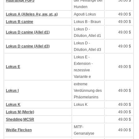
Haarlänge FGF5
der Felllänge bei
56.00 $
Hunden
Lokus A (Alleles Ay, aw, at, a)
Agouti Lokus
49.00 $
Lokus B canine
Lokus B - Braun
49.00 $
Lokus D -
Lokus D canine (Allel d1)
49.00 $
Dilution, Allel d1
Lokus D -
Lokus D canine (Allel d3)
49.00 $
Dilution, Allel d3
Lokus E -
Extension -
Lokus E
49.00 $
rezessive
Variante e
extreme
Lokus I
Verdünnung des
49.00 $
Phäomelanins
Lokus K
Lokus K
49.00 $
Lokus M (Merle)
49.00 $
Shedding MC5R
49.00 $
MITF-
Weiße Flecken
49.00 $
Genanalyse