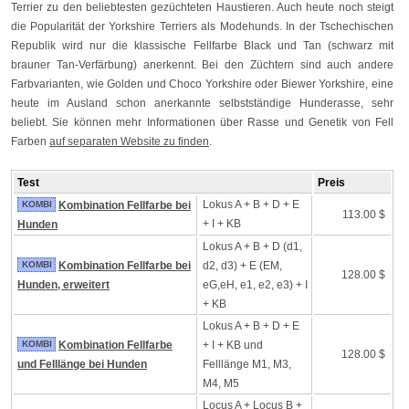
Terrier zu den beliebtesten gezüchteten Haustieren. Auch heute noch steigt
die Popularität der Yorkshire Terriers als Modehunds. In der Tschechischen
Republik wird nur die klassische Fellfarbe Black und Tan (schwarz mit
brauner Tan-Verfärbung) anerkennt. Bei den Züchtern sind auch andere
Farbvarianten, wie Golden und Choco Yorkshire oder Biewer Yorkshire, eine
heute im Ausland schon anerkannte selbstständige Hunderasse, sehr
beliebt. Sie können mehr Informationen über Rasse und Genetik von Fell
Farben
auf separaten Website zu finden
.
Test
Preis
Lokus A + B + D + E
KOMBI
Kombination Fellfarbe bei
113.00 $
+ I + KB
Hunden
Lokus A + B + D (d1,
KOMBI
Kombination Fellfarbe bei
d2, d3) + E (EM,
128.00 $
Hunden, erweitert
eG,eH, e1, e2, e3) + I
+ KB
Lokus A + B + D + E
KOMBI
Kombination Fellfarbe
+ I + KB und
128.00 $
und Felllänge bei Hunden
Felllänge M1, M3,
M4, M5
Locus A + Locus B +