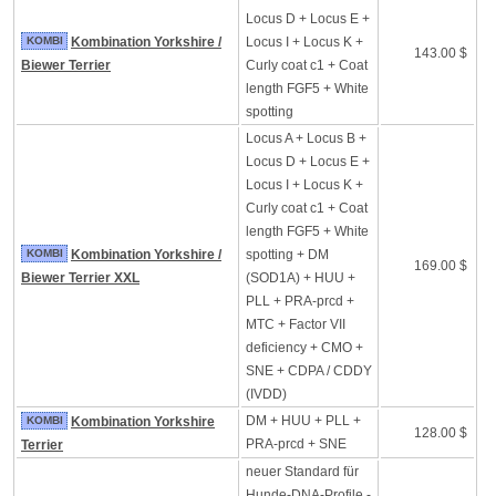
Locus D + Locus E +
KOMBI
Kombination Yorkshire /
Locus I + Locus K +
143.00 $
Biewer Terrier
Curly coat c1 + Coat
length FGF5 + White
spotting
Locus A + Locus B +
Locus D + Locus E +
Locus I + Locus K +
Curly coat c1 + Coat
length FGF5 + White
KOMBI
Kombination Yorkshire /
spotting + DM
169.00 $
Biewer Terrier XXL
(SOD1A) + HUU +
PLL + PRA-prcd +
MTC + Factor VII
deficiency + CMO +
SNE + CDPA / CDDY
(IVDD)
DM + HUU + PLL +
KOMBI
Kombination Yorkshire
128.00 $
PRA-prcd + SNE
Terrier
neuer Standard für
Hunde-DNA-Profile -