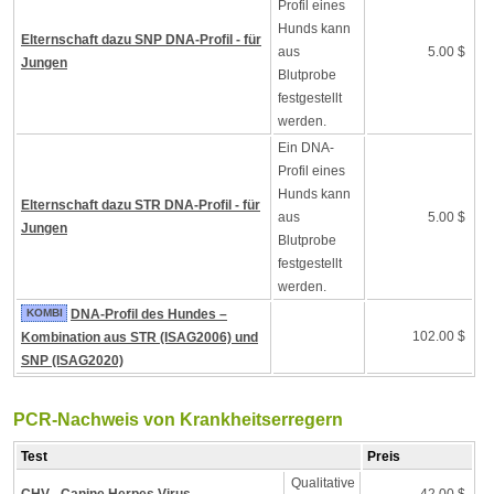
Profil eines
Hunds kann
Elternschaft dazu SNP DNA-Profil - für
aus
5.00 $
Jungen
Blutprobe
festgestellt
werden.
Ein DNA-
Profil eines
Hunds kann
Elternschaft dazu STR DNA-Profil - für
aus
5.00 $
Jungen
Blutprobe
festgestellt
werden.
KOMBI
DNA-Profil des Hundes –
102.00 $
Kombination aus STR (ISAG2006) und
SNP (ISAG2020)
PCR-Nachweis von Krankheitserregern
Test
Preis
Qualitative