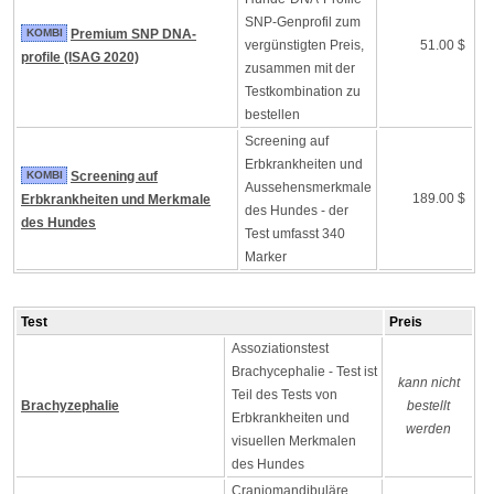
SNP-Genprofil zum
KOMBI
Premium SNP DNA-
vergünstigten Preis,
51.00 $
profile (ISAG 2020)
zusammen mit der
Testkombination zu
bestellen
Screening auf
Erbkrankheiten und
KOMBI
Screening auf
Aussehensmerkmale
189.00 $
Erbkrankheiten und Merkmale
des Hundes - der
des Hundes
Test umfasst 340
Marker
Test
Preis
Assoziationstest
Brachycephalie - Test ist
kann nicht
Teil des Tests von
Brachyzephalie
bestellt
Erbkrankheiten und
werden
visuellen Merkmalen
des Hundes
Craniomandibuläre