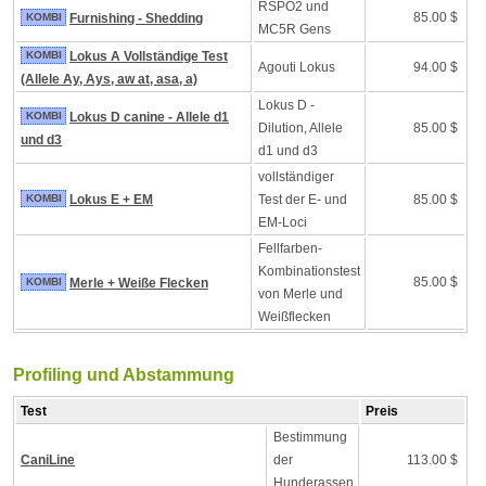
RSPO2 und
85.00 $
KOMBI
Furnishing - Shedding
MC5R Gens
KOMBI
Lokus A Vollständige Test
Agouti Lokus
94.00 $
(Allele Ay, Ays, aw at, asa, a)
Lokus D -
KOMBI
Lokus D canine - Allele d1
Dilution, Allele
85.00 $
und d3
d1 und d3
vollständiger
KOMBI
Lokus E + EM
Test der E- und
85.00 $
EM-Loci
Fellfarben-
Kombinationstest
85.00 $
KOMBI
Merle + Weiße Flecken
von Merle und
Weißflecken
Profiling und Abstammung
Test
Preis
Bestimmung
CaniLine
der
113.00 $
Hunderassen