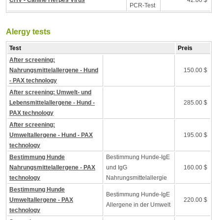
CHV - Canine Herpes Virus
42.00 $
PCR-Test
Alergy tests
Test
Preis
After screening:
Nahrungsmittelallergene - Hund
150.00 $
- PAX technology
After screening: Umwelt- und
Lebensmittelallergene - Hund -
285.00 $
PAX technology
After screening:
Umweltallergene - Hund - PAX
195.00 $
technology
Bestimmung Hunde
Bestimmung Hunde-IgE
Nahrungsmittelallergene - PAX
und IgG
160.00 $
technology
Nahrungsmittelallergie
Bestimmung Hunde
Bestimmung Hunde-IgE
Umweltallergene - PAX
220.00 $
Allergene in der Umwelt
technology