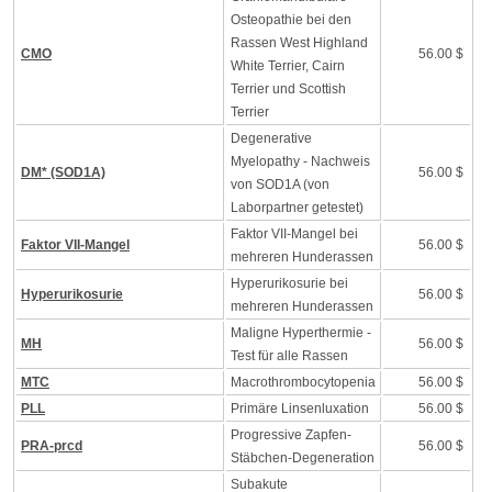
Osteopathie bei den
Rassen West Highland
CMO
56.00 $
White Terrier, Cairn
Terrier und Scottish
Terrier
Degenerative
Myelopathy - Nachweis
DM* (SOD1A)
56.00 $
von SOD1A (von
Laborpartner getestet)
Faktor VII-Mangel bei
Faktor VII-Mangel
56.00 $
mehreren Hunderassen
Hyperurikosurie bei
Hyperurikosurie
56.00 $
mehreren Hunderassen
Maligne Hyperthermie -
MH
56.00 $
Test für alle Rassen
MTC
Macrothrombocytopenia
56.00 $
PLL
Primäre Linsenluxation
56.00 $
Progressive Zapfen-
PRA-prcd
56.00 $
Stäbchen-Degeneration
Subakute