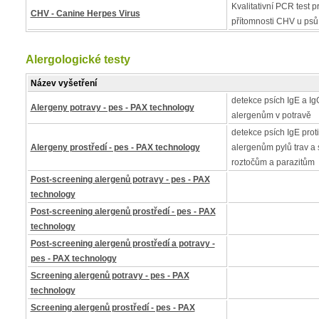
Kvalitativní PCR test pr
CHV - Canine Herpes Virus
přítomnosti CHV u psů
Alergologické testy
Název vyšetření
detekce psích IgE a IgG
Alergeny potravy - pes - PAX technology
alergenům v potravě
detekce psích IgE proti
Alergeny prostředí - pes - PAX technology
alergenům pylů trav a 
roztočům a parazitům
Post-screening alergenů potravy - pes - PAX
technology
Post-screening alergenů prostředí - pes - PAX
technology
Post-screening alergenů prostředí a potravy -
pes - PAX technology
Screening alergenů potravy - pes - PAX
technology
Screening alergenů prostředí - pes - PAX