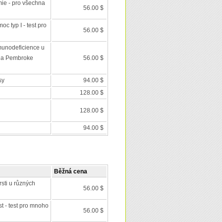
mie - pro všechna
56.00 $
c typ I - test pro
56.00 $
unodeficience u
 a Pembroke
56.00 $
sy
94.00 $
128.00 $
128.00 $
94.00 $
Běžná cena
rsti u různých
56.00 $
t - test pro mnoho
56.00 $