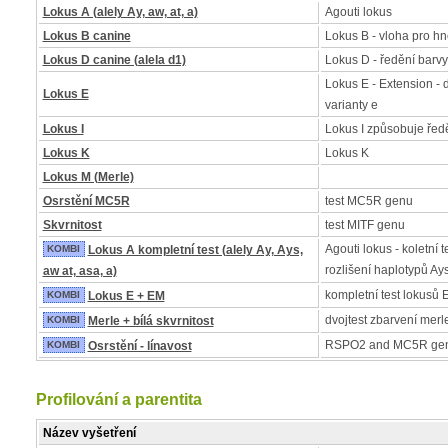
Lokus A (alely Ay, aw, at, a)
Agouti lokus
Lokus B canine
Lokus B - vloha pro h
Lokus D canine (alela d1)
Lokus D - ředění barvy
Lokus E - Extension - 
Lokus E
varianty e
Lokus I
Lokus I způsobuje řed
Lokus K
Lokus K
Lokus M (Merle)
Osrstění MC5R
test MC5R genu
Skvrnitost
test MITF genu
Agouti lokus - koletní t
KOMBI
Lokus A kompletní test (alely Ay, Ays,
rozlišení haplotypů Ay
aw at, asa, a)
kompletní test lokusů 
KOMBI
Lokus E + EM
dvojtest zbarvení merle 
KOMBI
Merle + bílá skvrnitost
RSPO2 and MC5R ge
KOMBI
Osrstění - línavost
Profilování a parentita
Název vyšetření