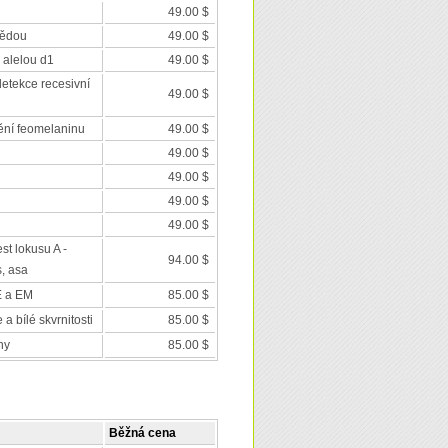
49.00 $
nědou
49.00 $
 alelou d1
49.00 $
detekce recesivní
49.00 $
ění feomelaninu
49.00 $
49.00 $
49.00 $
49.00 $
49.00 $
est lokusu A -
94.00 $
s, asa
E a EM
85.00 $
a bílé skvrnitosti
85.00 $
ny
85.00 $
Běžná cena