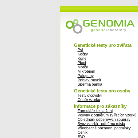
Genetické testy pro zvířata
Psi
Kočky
Koně
Ptáci
Morče
Mikrobiom
Patogeny
Pohlaví savců
Sperma banka
Genetické testy pro osoby
Testy otcovství
Odběr vzorku
Informace pro zákazníky
Formuláře ke stažení
Pokyny k odběrům zvířecích vzorků
Objednání odběrových souprav
Svoz vzorků - odběrná místa
Všeobecné obchodní podmínky
Ceník
FAQ