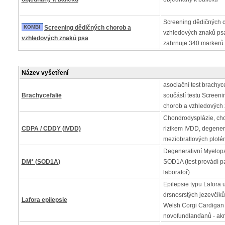
Screening dědičných 
KOMBI
Screening dědičných chorob a
vzhledových znaků psa
vzhledových znaků psa
zahrnuje 340 markerů
Název vyšetření
asociační test brachycef
Brachycefalie
součástí testu Screen
chorob a vzhledových
Chondrodysplázie, cho
CDPA / CDDY (IVDD)
rizikem IVDD, degene
meziobratlových ploté
Degenerativní Myelopa
DM* (SOD1A)
SOD1A (test provádí p
laboratoř)
Epilepsie typu Lafora u 
drsnosrstých jezevčíků,
Lafora epilepsie
Welsh Corgi Cardigan
novofundlanďanů - akr