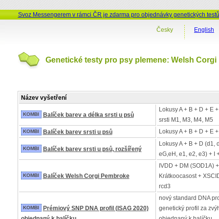
Svoz Messengerem v rámci ČR je zdarma pro objednávky genetických test
Česky
English
Genetické testy pro psy plemene: Welsh Corg
Název vyšetření
Lokusy A + B + D + E +
KOMBI
Balíček barev a délka srsti u psů
srsti M1, M3, M4, M5
Lokusy A + B + D + E +
KOMBI
Balíček barev srsti u psů
Lokusy A + B + D (d1, 
KOMBI
Balíček barev srsti u psů, rozšířený
eG,eH, e1, e2, e3) + I 
IVDD + DM (SOD1A) +
KOMBI
Balíček Welsh Corgi Pembroke
Krátkoocasost + XSCI
rcd3
nový standard DNA pro
KOMBI
Prémiový SNP DNA profil (ISAG 2020)
genetický profil za z
objednaný k balíčku
objednaný k balíčku