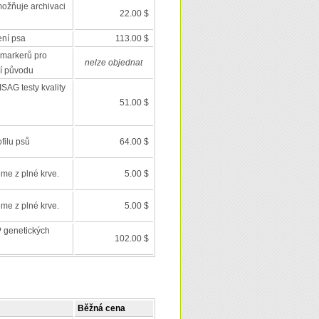
ožňuje archivaci
22.00 $
ení psa
113.00 $
markerů pro
nelze objednat
í původu
SAG testy kvality
51.00 $
filu psů
64.00 $
eme z plné krve.
5.00 $
eme z plné krve.
5.00 $
 genetických
102.00 $
Běžná cena