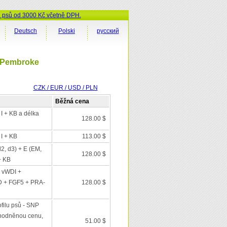
ů psů od 3000 Kč včetně DPH.
Deutsch
Polski
русский
i Pembroke
CZK / EUR / USD / PLN
Běžná cena
 I + KB a délka
128.00 $
 I + KB
113.00 $
d2, d3) + E (EM,
128.00 $
+ KB
 vWDI +
D + FGF5 + PRA-
128.00 $
filu psů - SNP
výhodněnou cenu,
51.00 $