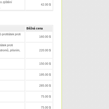
o zjištění
42.00 $
.
Běžná cena
 protilátek proti
160.00 $
látek proti
stromů, plísním,
220.00 $
150.00 $
195.00 $
285.00 $
75.00 $
75.00 $