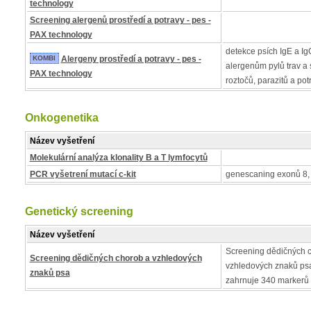
technology
Screening alergenů prostředí a potravy - pes -
PAX technology
detekce psích IgE a IgG
KOMBI
Alergeny prostředí a potravy - pes -
alergenům pylů trav a s
PAX technology
roztočů, parazitů a pot
Onkogenetika
Název vyšetření
Molekulární analýza klonality B a T lymfocytů
PCR vyšetrení mutací c-kit
genescaning exonů 8, 
Genetický screening
Název vyšetření
Screening dědičných 
Screening dědičných chorob a vzhledových
vzhledových znaků psa
znaků psa
zahrnuje 340 markerů