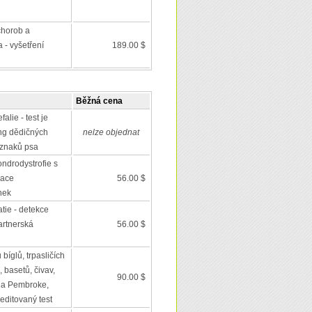
chorob a
 - vyšetření
189.00 $
Běžná cena
alie - test je
ing dědičných
nelze objednat
 znaků psa
ndrodystrofie s
race
56.00 $
nek
tie - detekce
artnerská
56.00 $
bíglů, trpasličích
 basetů, čivav,
90.00 $
 a Pembroke,
editovaný test