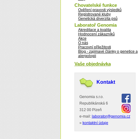
Chovatelské funkce
Ověření pravosti výsledků
Registrované kluby
Genetická diverzita psů
Laboratoř Genomia
Akreditace a kvalita
Hodnocení zákazníků
Akce
O nás
Pracovní příležitosti
Blog - zajímavé články o genetice a
alergologii
Vaše objednávka
Kontakt
Genomia s.r.o.
Republikánská 6
312 00 Plzeň
e-mail:
laborator@genomia.cz
»
kontaktní údaje