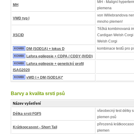
MH - Maligní hyperter
MH
plemena
von Willebrandova nemo
VWD typ I
mnoho plemen!
Těžká kombinovaná im
XSCID
Cardigan Welsh Corgi
Welsh Corgi
kombinace testů pro p
KOMBI
DM (SOD1A) + lokus D
KOMBI
Lafora epilepsie + CDPA / CDDY (IVDD)
KOMBI
Lafora epilepsie + genetický profil
ISAG2020
KOMBI
vWD I + DM (SOD1A)*
Barvy a kvalita srsti psů
Název vyšetření
všeobecný test délky s
Délka srsti FGF5
plemen psů
přirozená krátkoocasos
Krátkoocasost - Short Tail
plemen