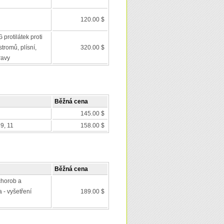
120.00 $
 protilátek proti
tromů, plísní,
320.00 $
ravy
Běžná cena
145.00 $
9, 11
158.00 $
Běžná cena
chorob a
 - vyšetření
189.00 $