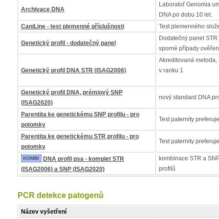
Laboratoř Genomia um
Archivace DNA
DNA po dobu 10 let.
CaniLine - test plemenné příslušnosti
Test plemenného slož
Dodatečný panel STR 
Genetický profil - dodatečný panel
sporné případy ověřen
Akreditovaná metoda, I
Genetický profil DNA STR (ISAG2006)
v ranku 1
Genetický profil DNA, prémiový SNP
nový standard DNA pro
(ISAG2020)
Parentita ke genetickému SNP profilu - pro
Test paternity preferuj
potomky
Parentita ke genetickému STR profilu - pro
Test paternity preferuj
potomky
kombinace STR a SNP
KOMBI
DNA profil psa - komplet STR
profilů
(ISAG2006) a SNP (ISAG2020)
PCR detekce patogenů
Název vyšetření