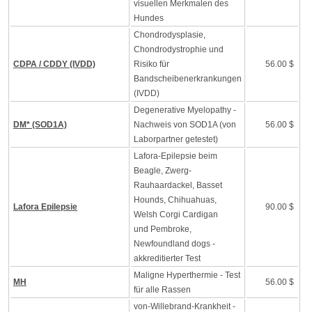
visuellen Merkmalen des
Hundes
Chondrodysplasie,
Chondrodystrophie und
CDPA / CDDY (IVDD)
Risiko für
56.00 $
Bandscheibenerkrankungen
(IVDD)
Degenerative Myelopathy -
DM* (SOD1A)
Nachweis von SOD1A (von
56.00 $
Laborpartner getestet)
Lafora-Epilepsie beim
Beagle, Zwerg-
Rauhaardackel, Basset
Hounds, Chihuahuas,
Lafora Epilepsie
90.00 $
Welsh Corgi Cardigan
und Pembroke,
Newfoundland dogs -
akkreditierter Test
Maligne Hyperthermie - Test
MH
56.00 $
für alle Rassen
von-Willebrand-Krankheit -