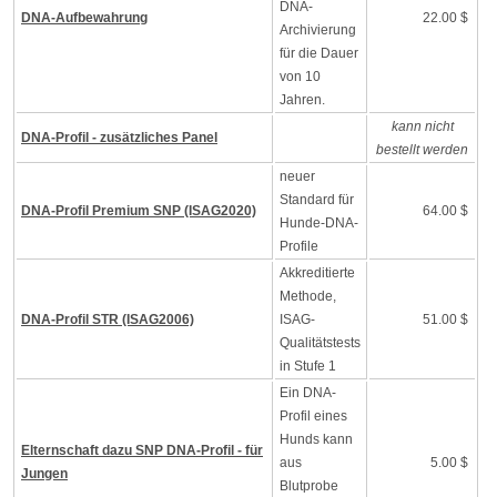
DNA-
DNA-Aufbewahrung
22.00 $
Archivierung
für die Dauer
von 10
Jahren.
kann nicht
DNA-Profil - zusätzliches Panel
bestellt werden
neuer
Standard für
DNA-Profil Premium SNP (ISAG2020)
64.00 $
Hunde-DNA-
Profile
Akkreditierte
Methode,
DNA-Profil STR (ISAG2006)
ISAG-
51.00 $
Qualitätstests
in Stufe 1
Ein DNA-
Profil eines
Hunds kann
Elternschaft dazu SNP DNA-Profil - für
aus
5.00 $
Jungen
Blutprobe