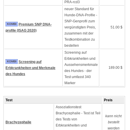
PRA-rcd3
neuer Standard für
Hunde-DNA-Profile -
SNP-Genprofil zum
KOMBI
Premium SNP DNA-
vergünstigten Preis,
51.00 $
profile (ISAG 2020)
zusammen mit der
Testkombination zu
bestellen
Screening auf
Erbkrankheiten und
KOMBI
Screening auf
Aussehensmerkmale
189.00 $
Erbkrankheiten und Merkmale
des Hundes - der
des Hundes
Test umfasst 340
Marker
Test
Preis
Assoziationstest
Brachycephalie - Test ist Teil
kann nicht
des Tests von
Brachyzephalie
bestellt
Erbkrankheiten und
werden