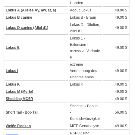
Hunden
Lokus A (Alleles Ay, aw, at, a)
Agouti Lokus
49.00 $
Lokus B canine
Lokus B - Braun
49.00 $
Lokus D - Dilution,
Lokus D canine (Allel d1)
49.00 $
Allel d1
Lokus E -
Extension -
Lokus E
49.00 $
rezessive Variante
e
extreme
Lokus I
Verdünnung des
49.00 $
Phäomelanins
Lokus K
Lokus K
49.00 $
Lokus M (Merle)
49.00 $
Shedding MC5R
49.00 $
Short tail / Bob tail
Short Tail - Bob Tail
-
56.00 $
Kurzschwänzigkeit
Weiße Flecken
MITF-Genanalyse
49.00 $
RSPO2 und