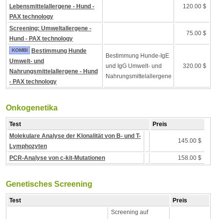
Lebensmittelallergene - Hund -
120.00 $
PAX technology
Screening: Umweltallergene -
75.00 $
Hund - PAX technology
KOMBI
Bestimmung Hunde
Bestimmung Hunde-IgE
Umwelt- und
und IgG Umwelt- und
320.00 $
Nahrungsmittelallergene - Hund
Nahrungsmittelallergene
- PAX technology
Onkogenetika
Test
Preis
Molekulare Analyse der Klonalität von B- und T-
145.00 $
Lymphozyten
PCR-Analyse von c-kit-Mutationen
158.00 $
Genetisches Screening
Test
Preis
Screening auf