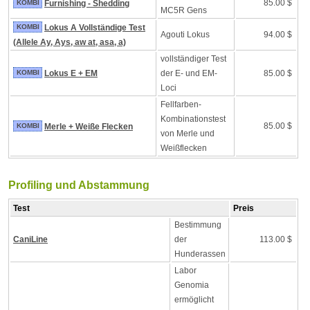
85.00 $
KOMBI
Furnishing - Shedding
MC5R Gens
KOMBI
Lokus A Vollständige Test
Agouti Lokus
94.00 $
(Allele Ay, Ays, aw at, asa, a)
vollständiger Test
KOMBI
Lokus E + EM
der E- und EM-
85.00 $
Loci
Fellfarben-
Kombinationstest
85.00 $
KOMBI
Merle + Weiße Flecken
von Merle und
Weißflecken
Profiling und Abstammung
Test
Preis
Bestimmung
CaniLine
der
113.00 $
Hunderassen
Labor
Genomia
ermöglicht