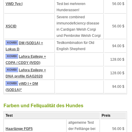
VWD Typ I
Test bei mehreren
56.00 $
Hunderassen!
Severe combined
immunodeficiency disease
XSCID
56.00 $
in Cardigan Welsh Corgi
und Pembroke Welsh Corgi
Testkombination für Old
KOMBI
DM (SOD1A) +
94.00 $
English Shepherd
Lokus D
KOMBI
Lafora Epilepy +
128.00 $
CDPA / CDDY (IVDD)
KOMBI
Lafora Epilepy +
128.00 $
DNA profile ISAG2020
KOMBI
vWD I + DM
94.00 $
(SOD1A)*
Farben und Fellqualität des Hundes
Test
Preis
allgemeine Test
Haarlänge FGF5
der Felllänge bei
56.00 $