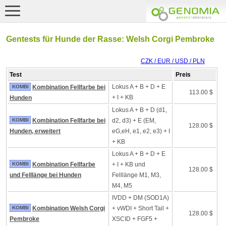
Gentests für Hunde der Rasse: Welsh Corgi Pembroke
CZK / EUR / USD / PLN
Test
Preis
Lokus A + B + D + E
KOMBI
Kombination Fellfarbe bei
113.00 $
+ I + KB
Hunden
Lokus A + B + D (d1,
KOMBI
Kombination Fellfarbe bei
d2, d3) + E (EM,
128.00 $
Hunden, erweitert
eG,eH, e1, e2, e3) + I
+ KB
Lokus A + B + D + E
KOMBI
Kombination Fellfarbe
+ I + KB und
128.00 $
und Felllänge bei Hunden
Felllänge M1, M3,
M4, M5
IVDD + DM (SOD1A)
KOMBI
Kombination Welsh Corgi
+ vWDI + Short Tail +
128.00 $
Pembroke
XSCID + FGF5 +