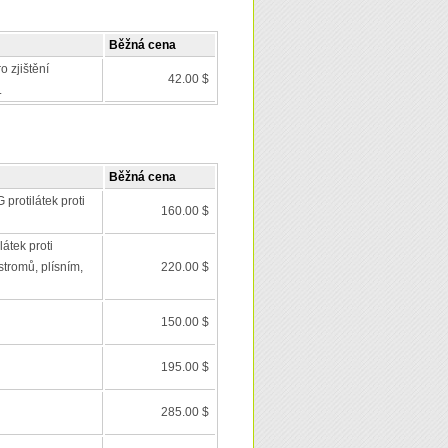
Běžná cena
o zjištění
42.00 $
.
Běžná cena
 protilátek proti
160.00 $
látek proti
stromů, plísním,
220.00 $
150.00 $
195.00 $
285.00 $