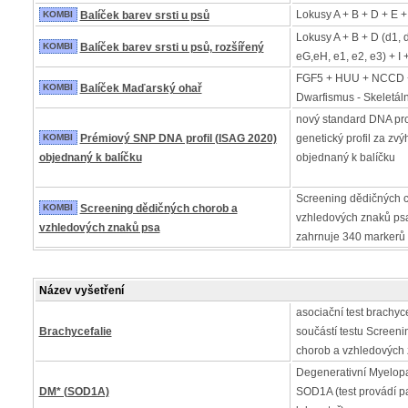
Lokusy A + B + D + E +
KOMBI
Balíček barev srsti u psů
Lokusy A + B + D (d1, 
KOMBI
Balíček barev srsti u psů, rozšířený
eG,eH, e1, e2, e3) + I 
FGF5 + HUU + NCCD 
KOMBI
Balíček Maďarský ohař
Dwarfismus - Skeletáln
nový standard DNA pro
KOMBI
Prémiový SNP DNA profil (ISAG 2020)
genetický profil za z
objednaný k balíčku
objednaný k balíčku
Screening dědičných 
KOMBI
Screening dědičných chorob a
vzhledových znaků psa
vzhledových znaků psa
zahrnuje 340 markerů
Název vyšetření
asociační test brachycef
Brachycefalie
součástí testu Screen
chorob a vzhledových
Degenerativní Myelopa
DM* (SOD1A)
SOD1A (test provádí p