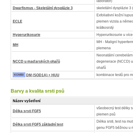
laboratoř)
Dwarfismus - Skeletální dysplázie 3
skeletální dysplázie 3 
Exfoliativní kožní lup
ECLE
plemen vizsla a něme
krátkosrstý
Hyperurikosurie
Hyperurikosurie u víc
MH - Maligní hyperter
MH
plemena
Neonatální cerebelární 
NCCD u maďarských ohařů
degenerace (NCCD) u
ohařů
kombinace testů pro 
KOMBI
DM (SOD1A) + HUU
Barvy a kvalita srsti psů
Název vyšetření
všeobecný test délky s
Délka srsti FGF5
plemen psů
Délka srsti, test na m
Délka srsti FGF5 základní test
genu FGF5 běžnou u 