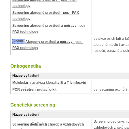
technology
Screening alergenů prostředí - pes - PAX
technology
Screening alergenů prostředí a potravy - pes -
PAX technology
detekce psích IgE a IgG
KOMBI
Alergeny prostředí a potravy - pes -
alergenům pylů trav a s
PAX technology
roztočů, parazitů a pot
Onkogenetika
Název vyšetření
Molekulární analýza klonality B a T lymfocytů
PCR vyšetrení mutací c-kit
genescaning exonů 8, 
Genetický screening
Název vyšetření
Screening dědičných 
Screening dědičných chorob a vzhledových
vzhledových znaků psa