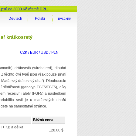
ů psů od 3000 Kč včetně DPH.
Deutsch
Polski
русский
ař krátkosrstý
CZK / EUR / USD / PLN
 smooth), drátosrstá (wirehaired), dlouhá
 Z těchto čtyř typů jsou však pouze první
 Maďarský drátosrstý ohař). Dlouhosrsté
í dědičnosti (genotyp FGF5/FGF5), díky
telem recesivní alely (FGF5) a následkem
riabilita srsti je u maďarských ohařů
jdete
na samostatné stránce
.
Běžná cena
 I + KB a délka
128.00 $