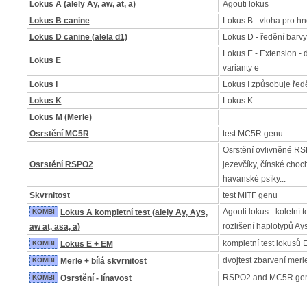
Lokus A (alely Ay, aw, at, a)
Agouti lokus
Lokus B canine
Lokus B - vloha pro h
Lokus D canine (alela d1)
Lokus D - ředění barvy
Lokus E - Extension - 
Lokus E
varianty e
Lokus I
Lokus I způsobuje řed
Lokus K
Lokus K
Lokus M (Merle)
Osrstění MC5R
test MC5R genu
Osrstění ovlivněné R
Osrstění RSPO2
jezevčíky, čínské choc
havanské psíky...
Skvrnitost
test MITF genu
Agouti lokus - koletní t
KOMBI
Lokus A kompletní test (alely Ay, Ays,
rozlišení haplotypů Ay
aw at, asa, a)
kompletní test lokusů 
KOMBI
Lokus E + EM
dvojtest zbarvení merle 
KOMBI
Merle + bílá skvrnitost
RSPO2 and MC5R ge
KOMBI
Osrstění - línavost