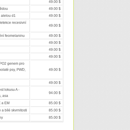
49.00 $
nědou
49.00 $
 alelou d1
49.00 $
detekce recesivní
49.00 $
ění feomelaninu
49.00 $
49.00 $
49.00 $
49.00 $
SPO2 genem pro
holaté psy, PWD,
49.00 $
49.00 $
est lokusu A -
94.00 $
s, asa
E a EM
85.00 $
a bílé skvrnitosti
85.00 $
ny
85.00 $