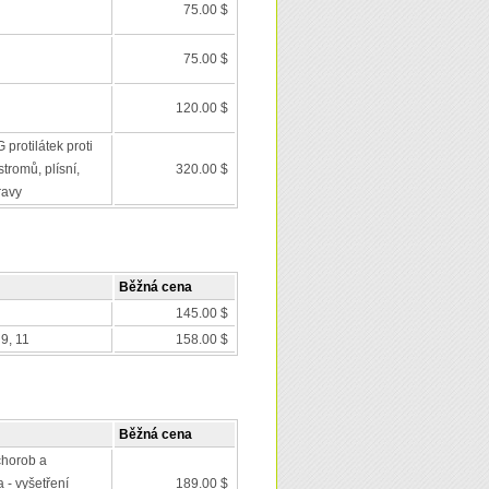
75.00 $
75.00 $
120.00 $
 protilátek proti
tromů, plísní,
320.00 $
ravy
Běžná cena
145.00 $
9, 11
158.00 $
Běžná cena
chorob a
 - vyšetření
189.00 $