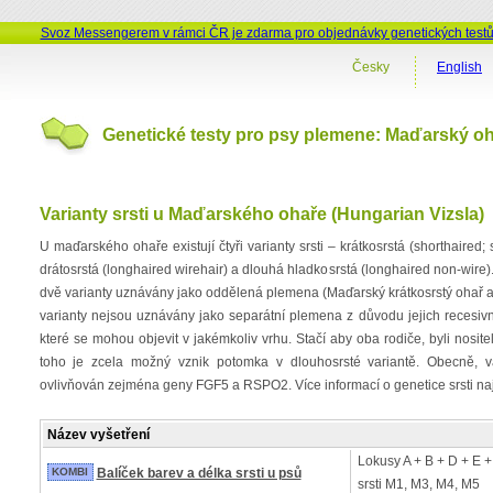
Svoz Messengerem v rámci ČR je zdarma pro objednávky genetických test
Česky
English
Genetické testy pro psy plemene: Maďarský oh
Varianty srsti u Maďarského ohaře (Hungarian Vizsla)
U maďarského ohaře existují čtyři varianty srsti – krátkosrstá (shorthaired;
drátosrstá (longhaired wirehair) a dlouhá hladkosrstá (longhaired non-wire).
dvě varianty uznávány jako oddělená plemena (Maďarský krátkosrstý ohař a
varianty nejsou uznávány jako separátní plemena z důvodu jejich recesivn
které se mohou objevit v jakémkoliv vrhu. Stačí aby oba rodiče, byli nosi
toho je zcela možný vznik potomka v dlouhosrsté variantě. Obecně, va
ovlivňován zejména geny FGF5 a RSPO2. Více informací o genetice srsti na
Název vyšetření
Lokusy A + B + D + E +
KOMBI
Balíček barev a délka srsti u psů
srsti M1, M3, M4, M5