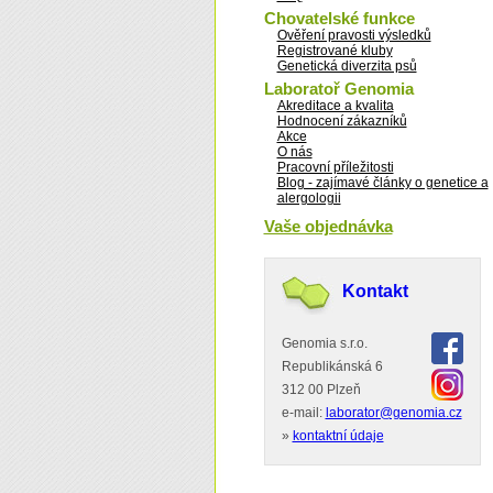
Chovatelské funkce
Ověření pravosti výsledků
Registrované kluby
Genetická diverzita psů
Laboratoř Genomia
Akreditace a kvalita
Hodnocení zákazníků
Akce
O nás
Pracovní příležitosti
Blog - zajímavé články o genetice a
alergologii
Vaše objednávka
Kontakt
Genomia s.r.o.
Republikánská 6
312 00 Plzeň
e-mail:
laborator@genomia.cz
»
kontaktní údaje