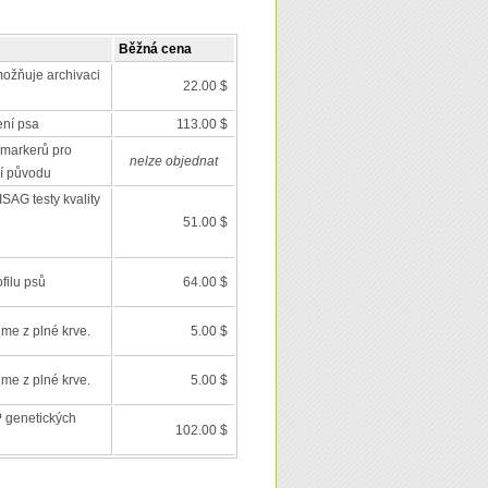
Běžná cena
ožňuje archivaci
22.00 $
ení psa
113.00 $
markerů pro
nelze objednat
í původu
SAG testy kvality
51.00 $
filu psů
64.00 $
eme z plné krve.
5.00 $
eme z plné krve.
5.00 $
 genetických
102.00 $