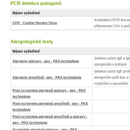
PCR detekce patogenů
Název vyšetření
Kvalitativní PCR test pr
CHV - Canine Herpes Virus
přítomnosti CHV u psů
Alergologické testy
Název vyšetření
detekce psích IgE a IgG
Alergeny potravy - pes - PAX technology
alergenům v potravě
detekce psích IgE proti
Alergeny prostředí - pes - PAX technology
alergenům pylů trav a 
roztočům a parazitům
Post-screening alergenů potravy - pes - PAX
technology
Post-screening alergenů prostředí - pes - PAX
technology
Post-screening alergenů prostředí a potravy -
pes - PAX technology
Screening alergenů potravy - pes - PAX