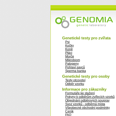
Genetické testy pro zvířata
Psi
Kočky
Koně
Ptáci
Morče
Mikrobiom
Patogeny
Pohlaví savců
Sperma banka
Genetické testy pro osoby
Testy otcovství
Odběr vzorku
Informace pro zákazníky
Formuláře ke stažení
Pokyny k odběrům zvířecích vzorků
Objednání odběrových souprav
Svoz vzorků - odběrná místa
Všeobecné obchodní podmínky
Ceník
FAQ