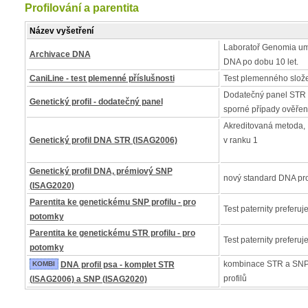
Profilování a parentita
Název vyšetření
Laboratoř Genomia um
Archivace DNA
DNA po dobu 10 let.
CaniLine - test plemenné příslušnosti
Test plemenného slož
Dodatečný panel STR 
Genetický profil - dodatečný panel
sporné případy ověřen
Akreditovaná metoda, I
Genetický profil DNA STR (ISAG2006)
v ranku 1
Genetický profil DNA, prémiový SNP
nový standard DNA pro
(ISAG2020)
Parentita ke genetickému SNP profilu - pro
Test paternity preferuj
potomky
Parentita ke genetickému STR profilu - pro
Test paternity preferuj
potomky
kombinace STR a SNP
KOMBI
DNA profil psa - komplet STR
profilů
(ISAG2006) a SNP (ISAG2020)