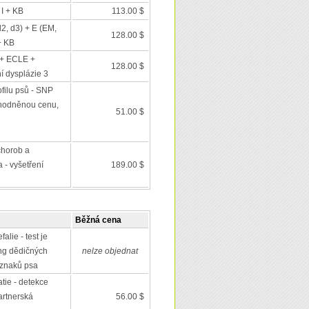
 I + KB
113.00 $
d2, d3) + E (EM,
128.00 $
+ KB
+ ECLE +
128.00 $
í dysplázie 3
filu psů - SNP
výhodněnou cenu,
51.00 $
chorob a
 - vyšetření
189.00 $
Běžná cena
alie - test je
ing dědičných
nelze objednat
 znaků psa
tie - detekce
artnerská
56.00 $