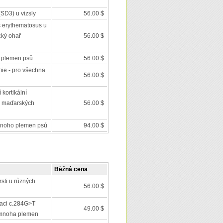
(SD3) u vizsly
56.00 $
us erythematosus u
cký ohař
56.00 $
e plemen psů
56.00 $
mie - pro všechna
56.00 $
kortikální
 maďarských
56.00 $
mnoho plemen psů
94.00 $
Běžná cena
rsti u různých
56.00 $
utaci c.284G>T
49.00 $
mnoha plemen