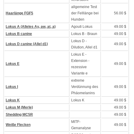
allgemeine Test
Haarlänge FGF5
der Felllänge bei
56.00 $
Hunden
Lokus A (Alleles Ay, aw, at, a)
Agouti Lokus
49.00 $
Lokus B canine
Lokus B - Braun
49.00 $
Lokus D -
Lokus D canine (Allel d1)
49.00 $
Dilution, Allel d1
Lokus E -
Extension -
Lokus E
49.00 $
rezessive
Variante e
extreme
Lokus I
Verdünnung des
49.00 $
Phäomelanins
Lokus K
Lokus K
49.00 $
Lokus M (Merle)
49.00 $
Shedding MC5R
49.00 $
MITF-
Weiße Flecken
49.00 $
Genanalyse