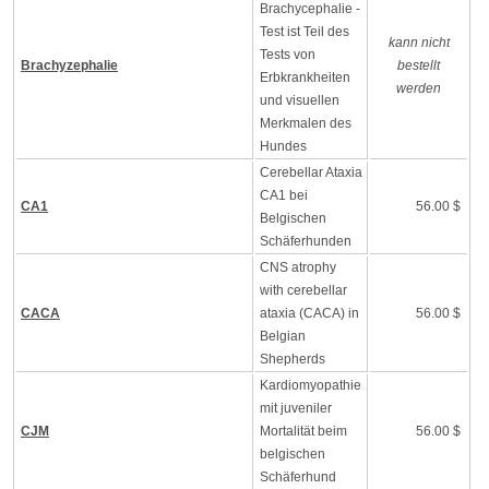
Brachycephalie -
Test ist Teil des
kann nicht
Tests von
Brachyzephalie
bestellt
Erbkrankheiten
werden
und visuellen
Merkmalen des
Hundes
Cerebellar Ataxia
CA1 bei
CA1
56.00 $
Belgischen
Schäferhunden
CNS atrophy
with cerebellar
CACA
ataxia (CACA) in
56.00 $
Belgian
Shepherds
Kardiomyopathie
mit juveniler
CJM
Mortalität beim
56.00 $
belgischen
Schäferhund