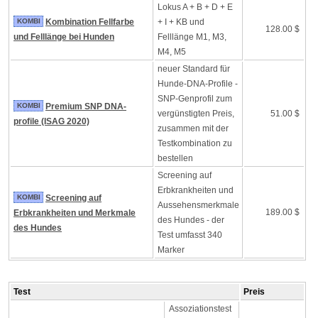
Lokus A + B + D + E
KOMBI
Kombination Fellfarbe
+ I + KB und
128.00 $
und Felllänge bei Hunden
Felllänge M1, M3,
M4, M5
neuer Standard für
Hunde-DNA-Profile -
SNP-Genprofil zum
KOMBI
Premium SNP DNA-
vergünstigten Preis,
51.00 $
profile (ISAG 2020)
zusammen mit der
Testkombination zu
bestellen
Screening auf
Erbkrankheiten und
KOMBI
Screening auf
Aussehensmerkmale
189.00 $
Erbkrankheiten und Merkmale
des Hundes - der
des Hundes
Test umfasst 340
Marker
Test
Preis
Assoziationstest