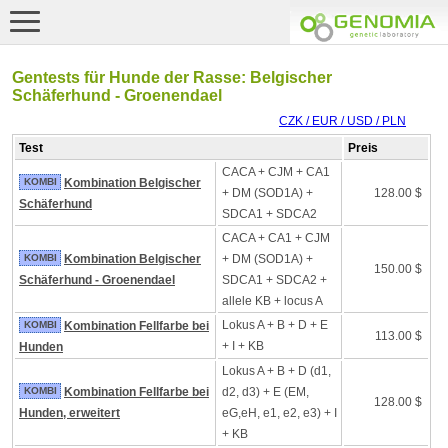
Gentests für Hunde der Rasse: Belgischer
Schäferhund - Groenendael
CZK / EUR / USD / PLN
Test
Preis
CACA + CJM + CA1
KOMBI
Kombination Belgischer
+ DM (SOD1A) +
128.00 $
Schäferhund
SDCA1 + SDCA2
CACA + CA1 + CJM
KOMBI
Kombination Belgischer
+ DM (SOD1A) +
150.00 $
Schäferhund - Groenendael
SDCA1 + SDCA2 +
allele KB + locus A
Lokus A + B + D + E
KOMBI
Kombination Fellfarbe bei
113.00 $
+ I + KB
Hunden
Lokus A + B + D (d1,
KOMBI
Kombination Fellfarbe bei
d2, d3) + E (EM,
128.00 $
Hunden, erweitert
eG,eH, e1, e2, e3) + I
+ KB