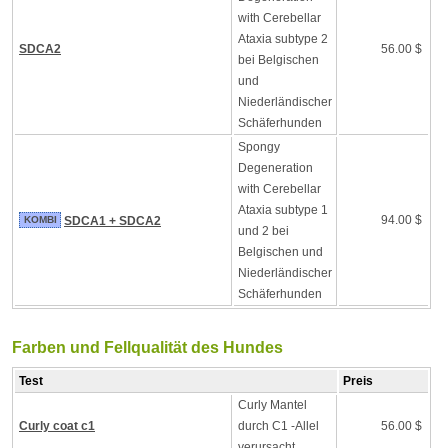
with Cerebellar
Ataxia subtype 2
SDCA2
56.00 $
bei Belgischen
und
Niederländischer
Schäferhunden
Spongy
Degeneration
with Cerebellar
Ataxia subtype 1
94.00 $
KOMBI
SDCA1 + SDCA2
und 2 bei
Belgischen und
Niederländischer
Schäferhunden
Farben und Fellqualität des Hundes
Test
Preis
Curly Mantel
Curly coat c1
durch C1 -Allel
56.00 $
verursacht