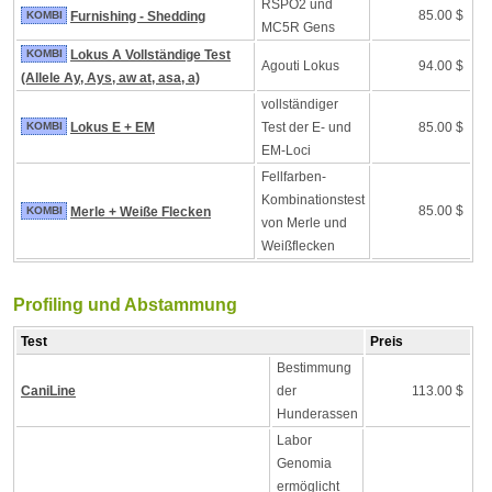
RSPO2 und
85.00 $
KOMBI
Furnishing - Shedding
MC5R Gens
KOMBI
Lokus A Vollständige Test
Agouti Lokus
94.00 $
(Allele Ay, Ays, aw at, asa, a)
vollständiger
KOMBI
Lokus E + EM
Test der E- und
85.00 $
EM-Loci
Fellfarben-
Kombinationstest
85.00 $
KOMBI
Merle + Weiße Flecken
von Merle und
Weißflecken
Profiling und Abstammung
Test
Preis
Bestimmung
CaniLine
der
113.00 $
Hunderassen
Labor
Genomia
ermöglicht