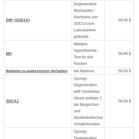
Degenerative
Myelopathy -
Nachweis von
DM* (SOD1A)
56.00 $
SOD1A (von
Laborpartner
getestet)
Maligne
Hyperthermie -
MH
56.00 $
Test für alle
Rassen
Neigung zu aggressivem Verhalten
bei Malinois
56.00 $
Spongy
Degeneration
with Cerebellar
Ataxia subtype 1
SDCA1
56.00 $
bei Belgischen
und
Niederländischer
Schäferhunden
Spongy
Degeneration