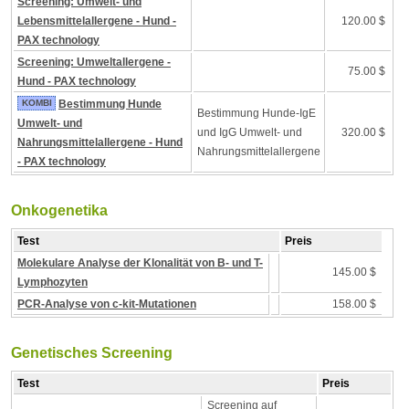
Screening: Umwelt- und
Lebensmittelallergene - Hund -
120.00 $
PAX technology
Screening: Umweltallergene -
75.00 $
Hund - PAX technology
KOMBI
Bestimmung Hunde
Bestimmung Hunde-IgE
Umwelt- und
und IgG Umwelt- und
320.00 $
Nahrungsmittelallergene - Hund
Nahrungsmittelallergene
- PAX technology
Onkogenetika
Test
Preis
Molekulare Analyse der Klonalität von B- und T-
145.00 $
Lymphozyten
PCR-Analyse von c-kit-Mutationen
158.00 $
Genetisches Screening
Test
Preis
Screening auf