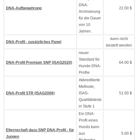
DNA-
DNA-Aufbewahrung
22.00 $
Archivierung
für die Dauer
von 10
Jahren.
kann nicht
DNA-Profil - zusätzliches Panel
bestellt werden
neuer
Standard für
DNA-Profil Premium SNP (ISAG2020)
64.00 $
Hunde-DNA-
Profile
Akkreditierte
Methode,
DNA-Profil STR (ISAG2006)
ISAG-
51.00 $
Qualitätstests
in Stufe 1
Ein DNA-
Profil eines
Hunds kann
Elternschaft dazu SNP DNA-Profil - für
aus
5.00 $
Jungen