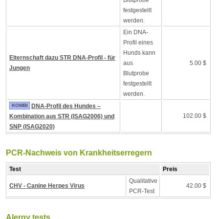
Blutprobe
festgestellt
werden.
Ein DNA-
Profil eines
Hunds kann
Elternschaft dazu STR DNA-Profil - für
aus
5.00 $
Jungen
Blutprobe
festgestellt
werden.
KOMBI
DNA-Profil des Hundes –
102.00 $
Kombination aus STR (ISAG2006) und
SNP (ISAG2020)
PCR-Nachweis von Krankheitserregern
Test
Preis
Qualitative
CHV - Canine Herpes Virus
42.00 $
PCR-Test
Alergy tests