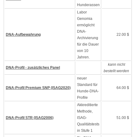
Hunderassen
Labor
Genomia
ermöglicht
DNA-
DNA-Aufbewahrung
22.00 $
Archivierung
für die Dauer
von 10
Jahren.
kann nicht
DNA-Profil - zusätzliches Panel
bestellt werden
neuer
Standard für
DNA-Profil Premium SNP (ISAG2020)
64.00 $
Hunde-DNA-
Profile
Akkreditierte
Methode,
DNA-Profil STR (ISAG2006)
ISAG-
51.00 $
Qualitätstests
in Stufe 1