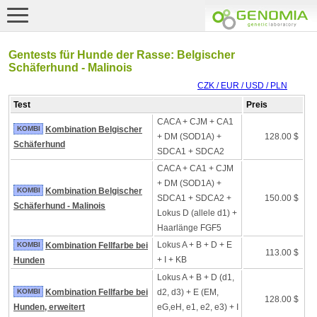
Gentests für Hunde der Rasse: Belgischer
Schäferhund - Malinois
CZK / EUR / USD / PLN
Test
Preis
CACA + CJM + CA1
KOMBI
Kombination Belgischer
+ DM (SOD1A) +
128.00 $
Schäferhund
SDCA1 + SDCA2
CACA + CA1 + CJM
+ DM (SOD1A) +
KOMBI
Kombination Belgischer
SDCA1 + SDCA2 +
150.00 $
Schäferhund - Malinois
Lokus D (allele d1) +
Haarlänge FGF5
Lokus A + B + D + E
KOMBI
Kombination Fellfarbe bei
113.00 $
+ I + KB
Hunden
Lokus A + B + D (d1,
KOMBI
Kombination Fellfarbe bei
d2, d3) + E (EM,
128.00 $
Hunden, erweitert
eG,eH, e1, e2, e3) + I