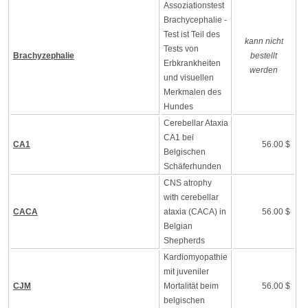
Assoziationstest
Brachycephalie -
Test ist Teil des
kann nicht
Tests von
Brachyzephalie
bestellt
Erbkrankheiten
werden
und visuellen
Merkmalen des
Hundes
Cerebellar Ataxia
CA1 bei
CA1
56.00 $
Belgischen
Schäferhunden
CNS atrophy
with cerebellar
CACA
ataxia (CACA) in
56.00 $
Belgian
Shepherds
Kardiomyopathie
mit juveniler
CJM
Mortalität beim
56.00 $
belgischen